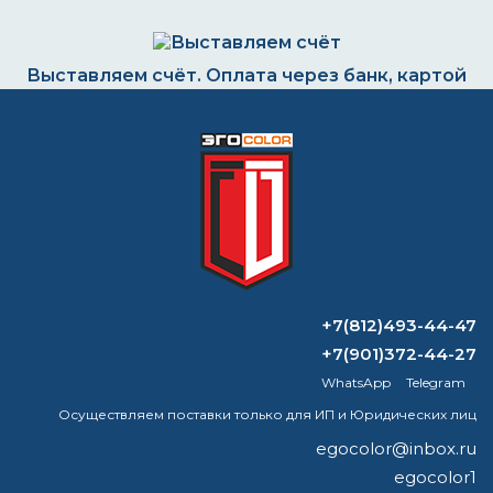
Выставляем счёт. Оплата через банк, картой
или наличными
Формируем заказ и отправляем транспортной
компанией
+7(812)493-44-47
ВОПРОС-ОТВЕТ
+7(901)372-44-27
WhatsApp
Telegram
Можно ли смешивать уайт-спирит и
растворитель?
Осуществляем поставки только для ИП и Юридических лиц
egocolor@inbox.ru
Эффективна ли огнезащитная краска?
egocolor1