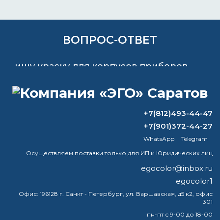
ВОПРОС-ОТВЕТ
ищу краску для корпусов приборов
изготовленных из дюралиминия
Д16т,сфера применения шахта.то есть
нужна влаго и химстойкость,цвет
серый,светло-серый,по площади
+7(812)493-44-47
покраски суммарной 8-10м кв.
+7(901)372-44-27
WhatsApp
Telegram
Цены на продукцию ЭКОПИГМЕНТ и
аналоги
Осуществляем поставки только для ИП и Юридических лиц
egocolor@inbox.ru
Чем обработать цинк перед
egocolor1
покраской?
Офис:
196128 г. Санкт - Петербург, ул. Варшавская, д5 к2, офис
301
Почему акриловая краска быстро
сохнет?
пн-пт с 9-00 до 18-00