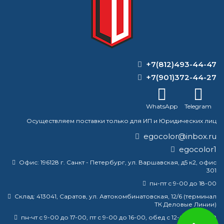
ВОПРОС-ОТВЕТ
"Сделала трафареты из шпаклевки,
+7(812)493-44-47
загрунтовала, но узоры не прочные.
После грунтовки еще мажутся. Как их
+7(901)372-44-27
укрепить? Можно"
WhatsApp
Telegram
Зачем в краску добавляют
разбавитель?
Осуществляем поставки только для ИП и Юридических лиц
egocolor@inbox.ru
Можно ли разбавлять молотковую
egocolor1
краску ксилолом?
Офис:
196128 г. Санкт - Петербург, ул. Варшавская, д5 к2, офис
301
Ксилол — это то же самое, что и
разбавитель для краски?
пн-пт с 9-00 до 18-00
Склад:
413041, Саратов, ул. Автокомбинатовская, 12/6 (терминал
ТК Деловые Линии)
пн-чт с 9-00 до 17-00, пт с 9-00 до 16-00, обед с 12-00 до 13-00