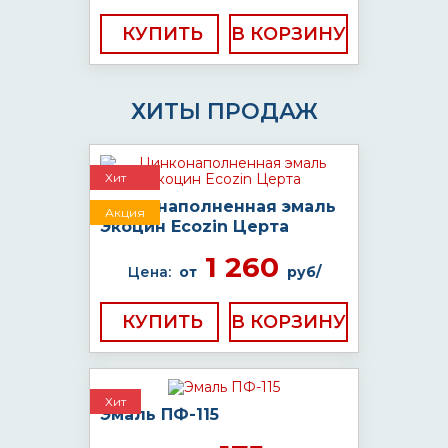
КУПИТЬ
ХИТЫ ПРОДАЖ
Хит
Цинконаполненная эмаль
Акция
Экоцин Ecozin Церта
1 260
Цена:
от
руб/
КУПИТЬ
Хит
Эмаль ПФ-115