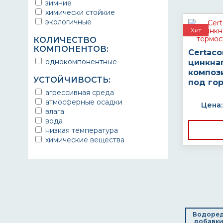
зимние
химически стойкие
экологичные
Хит
КОЛИЧЕСТВО
КОМПОНЕНТОВ:
Certaco
однокомпонентные
цинкна
композ
УСТОЙЧИВОСТЬ:
под го
агрессивная среда
атмосферные осадки
Цена:
влага
вода
низкая температура
химические вещества
Водоре
добавки