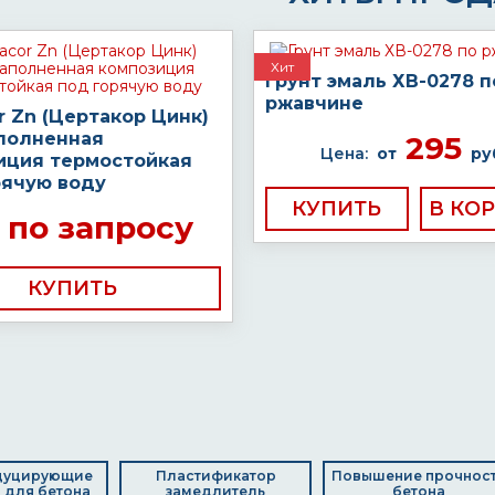
Хит
Грунт эмаль ХВ-0278 п
ржавчине
r Zn (Цертакор Цинк)
полненная
295
Цена:
от
ру
иция термостойкая
рячую воду
КУПИТЬ
по запросу
КУПИТЬ
дуцирующие
Пластификатор
Повышение прочнос
 для бетона
замедлитель
бетона