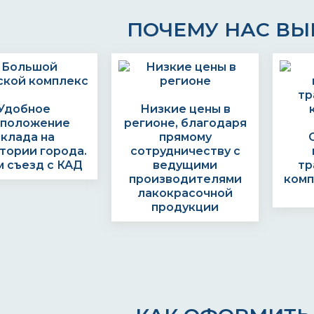
ПОЧЕМУ НАС В
Удобное
Низкие цены в
сположение
регионе, благодаря
склада на
прямому
тории города.
сотрудничеству с
 съезд с КАД
ведущими
тр
производителями
комп
лакокрасочной
продукции