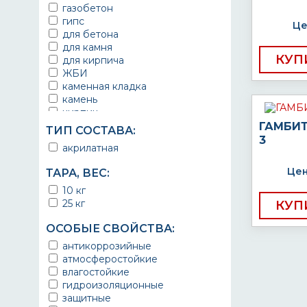
газобетон
тротуарная плитка
гипс
Це
для бетона
для камня
КУП
для кирпича
ЖБИ
каменная кладка
камень
кирпич
на штукатурку
ГАМБИТ
ТИП СОСТАВА:
по бетонному полу
3
акрилатная
по бетону
цементные поверхности
Цен
ТАРА, ВЕС:
штукатурка
10 кг
25 кг
КУП
ОСОБЫЕ СВОЙСТВА:
антикоррозийные
атмосферостойкие
влагостойкие
гидроизоляционные
защитные