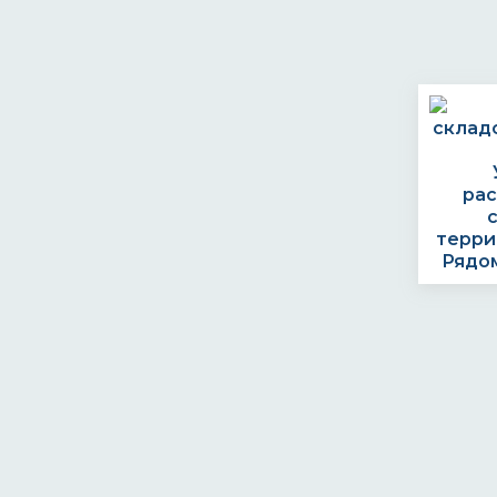
ра
терри
Рядом