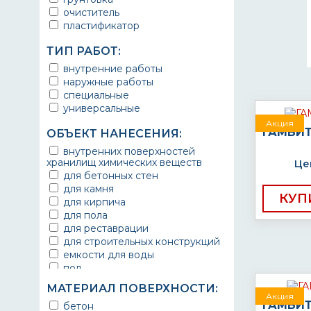
очиститель
пластификатор
ТИП РАБОТ:
внутренние работы
наружные работы
специальные
универсальные
Акция
ГАМБИТ
ОБЪЕКТ НАНЕСЕНИЯ:
внутренних поверхностей
хранилищ химических веществ
Це
для бетонных стен
для камня
КУП
для кирпича
для пола
для реставрации
для строительных конструкций
емкости для воды
пол
резервуары
МАТЕРИАЛ ПОВЕРХНОСТИ:
заливка бетона
Акция
ГАМБИТ 
бетон
строительно-ремонтные работы