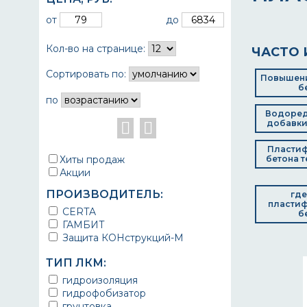
от
до
Кол-во на странице:
ЧАСТО 
Сортировать по:
Повышени
б
по
Водоре
добавки
Пластиф
Хиты продаж
бетона т
Акции
ПРОИЗВОДИТЕЛЬ:
где
пластиф
CERTA
б
ГАМБИТ
Защита КОНструкций-М
ТИП ЛКМ:
гидроизоляция
гидрофобизатор
грунтовка