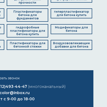
прочности
е
Пластификаторы
гиперпластификатор
а
бетона для
для бетона купить
фундаментов
р
гидрофобные
Модификаторы для
пластификаторы для
бетона
бетона купить
я
Пластификаторы для
Воздухововлекающие
а
бетонной стяжки
добавки для бетона
812)493-44-47
(многоканальный)
color@inbox.ru
т с 9-00 до 18-00