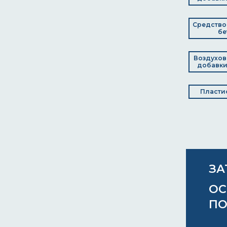
Средство 
бе
Воздухо
добавки
Пласти
ЗА
ОС
ПО