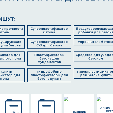
ИЩУТ:
е прочности
Суперпластификатор
Воздухововлекающи
етона
бетона
добавки для бетон
дуцирующие
Суперпластификатор
Упрочнитель бетон
 для бетона
С-3 для бетона
икатор для
Пластификаторы
Средство для ухода 
еплого пола
бетона для
бетоном
фундаментов
 купить
гидрофобные
гиперпластификато
икатор для
пластификаторы для
для бетона купить
етона
бетона купить
АНТИФР
БЕТ
ЖИДКИЕ