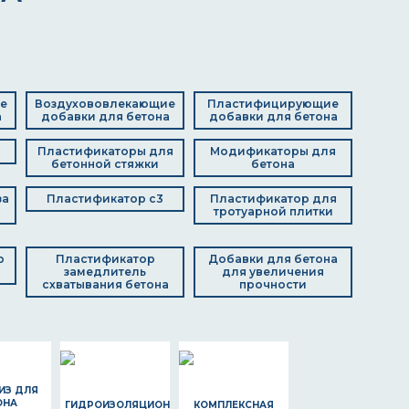
е
Воздухововлекающие
Пластифицирующие
а
добавки для бетона
добавки для бетона
а
Пластификаторы для
Модификаторы для
бетонной стяжки
бетона
за
Пластификатор с3
Пластификатор для
тротуарной плитки
р
Пластификатор
Добавки для бетона
замедлитель
для увеличения
схватывания бетона
прочности
ИЗ ДЛЯ
ОНА
ГИДРОИЗОЛЯЦИОННЫЕ
КОМПЛЕКСНАЯ