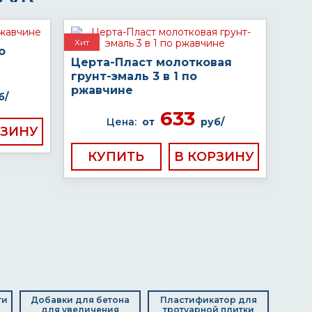
Хит
о
Церта-Пласт молотковая
грунт-эмаль 3 в 1 по
ржавчине
б/
633
Цена:
от
руб/
КУПИТЬ
ти
Добавки для бетона
Пластификатор для
для увеличения
тротуарной плитки