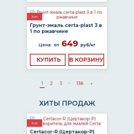
Хит
Грунт-эмаль certa-plast 3 в
1 по ржавчине
649
Цена:
от
руб/кг
КУПИТЬ
...
1
2
3
138
»
ХИТЫ ПРОДАЖ
Хит
Certacor-R (Цертакор-Р)