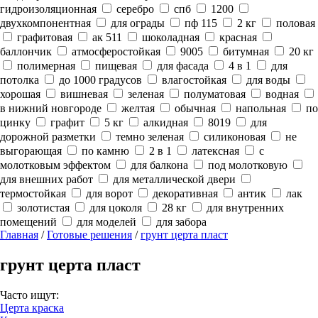
гидроизоляционная
серебро
спб
1200
двухкомпонентная
для ограды
пф 115
2 кг
половая
графитовая
ак 511
шоколадная
красная
баллончик
атмосферостойкая
9005
битумная
20 кг
полимерная
пищевая
для фасада
4 в 1
для
потолка
до 1000 градусов
влагостойкая
для воды
хорошая
вишневая
зеленая
полуматовая
водная
в нижний новгороде
желтая
обычная
напольная
по
цинку
графит
5 кг
алкидная
8019
для
дорожной разметки
темно зеленая
силиконовая
не
выгорающая
по камню
2 в 1
латексная
с
молотковым эффектом
для балкона
под молотковую
для внешних работ
для металлической двери
термостойкая
для ворот
декоративная
антик
лак
золотистая
для цоколя
28 кг
для внутренних
помещений
для моделей
для забора
Главная
/
Готовые решения
/
грунт церта пласт
грунт церта пласт
Часто ищут:
Церта краска