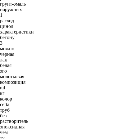
грунт-эмаль
наружных
1
расход
цинол
характеристики
бетону
3
можно
черная
лак
белая
эго
молотковая
композиция
ral
кг
колор
certa
труб
без
растворитель
эпоксидная
чем
ту