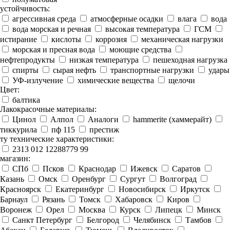
устойчивость:
агрессивная среда
атмосферные осадки
влага
вода
вода морская и речная
высокая температура
ГСМ
истирание
кислоты
коррозия
механическая нагрузки
морская и пресная вода
моющие средства
нефтепродукты
низкая температура
пешеходная нагрузка
спирты
сырая нефть
транспортные нагрузки
удары
УФ-излучение
химические вещества
щелочи
Цвет:
балтика
Лакокрасочные материалы:
Цинол
Алпол
Аналоги
hammerite (хаммерайт)
тиккурила
пф 115
престиж
ту технические характеристики:
2313 012 12288779 99
магазин:
СПб
Псков
Краснодар
Ижевск
Саратов
Казань
Омск
Оренбург
Сургут
Волгоград
Красноярск
Екатеринбург
Новосибирск
Иркутск
Барнаул
Рязань
Томск
Хабаровск
Киров
Воронеж
Орел
Москва
Курск
Липецк
Минск
Санкт Петербург
Белгород
Челябинск
Тамбов