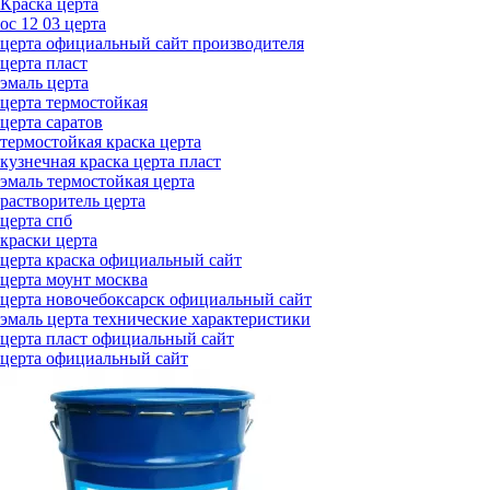
Краска церта
ос 12 03 церта
церта официальный сайт производителя
церта пласт
эмаль церта
церта термостойкая
церта саратов
термостойкая краска церта
кузнечная краска церта пласт
эмаль термостойкая церта
растворитель церта
церта спб
краски церта
церта краска официальный сайт
церта моунт москва
церта новочебоксарск официальный сайт
эмаль церта технические характеристики
церта пласт официальный сайт
церта официальный сайт