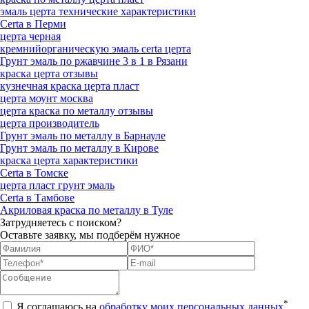
эмаль церта технические характеристики
Certa в Перми
церта черная
кремнийорганическую эмаль certa церта
Грунт эмаль по ржавчине 3 в 1 в Рязани
краска церта отзывы
кузнечная краска церта пласт
церта моунт москва
церта краска по металлу отзывы
церта производитель
Грунт эмаль по металлу в Барнауле
Грунт эмаль по металлу в Кирове
краска церта характеристики
Certa в Томске
церта пласт грунт эмаль
Certa в Тамбове
Акриловая краска по металлу в Туле
Затрудняетесь с поиском?
Оставьте заявку, мы подберём нужное
*
Я соглашаюсь на
обработку моих персональных данных