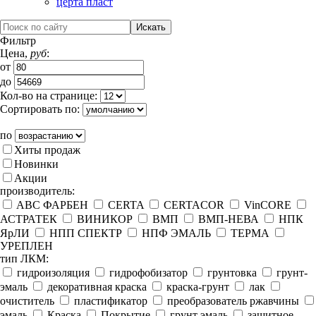
церта пласт
Фильтр
Цена,
руб
:
от
до
Кол-во на странице:
Сортировать по:
по
Хиты продаж
Новинки
Акции
производитель:
ABC ФАРБЕН
CERTA
CERTACOR
VinCORE
АСТРАТЕК
ВИНИКОР
ВМП
ВМП-НЕВА
НПК
ЯрЛИ
НПП СПЕКТР
НПФ ЭМАЛЬ
ТЕРМА
УРЕПЛЕН
тип ЛКМ:
гидроизоляция
гидрофобизатор
грунтовка
грунт-
эмаль
декоративная краска
краска-грунт
лак
очиститель
пластификатор
преобразователь ржавчины
эмаль
Краска
Покрытие
грунт эмаль
защитное