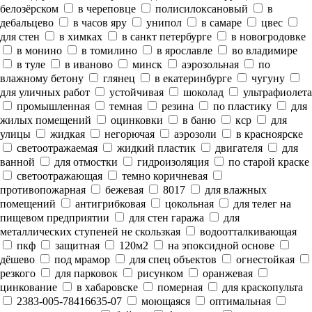
белозёрском
в череповце
полисилоксановый
в
дебальцево
в часов яру
унипол
в самаре
цвес
для стен
в химках
в санкт петербурге
в новогродовке
в монино
в томилино
в ярославле
во владимире
в туле
в иваново
минск
аэрозольная
по
влажному бетону
глянец
в екатеринбурге
чугуну
для уличных работ
устойчивая
шоколад
ультрафиолета
промышленная
темная
резина
по пластику
для
жилых помещений
оцинковки
в баню
кср
для
улицы
жидкая
негорючая
аэрозоли
в красноярске
светоотражаемая
жидкий пластик
двигателя
для
ванной
для отмостки
гидроизоляция
по старой краске
светоотражающая
темно коричневая
противопожарная
бежевая
8017
для влажных
помещений
антигрибковая
цокольная
для телег на
пищевом предприятии
для стен гаража
для
металлических ступеней не скользкая
водоотталкивающая
пкф
защитная
120м2
на эпоксидной основе
дёшево
под мрамор
для спец объектов
огнестойкая
резкого
для парковок
рисунком
оранжевая
цинкование
в хабаровске
померная
для краскопульта
2383-005-78416635-07
моющаяся
оптимальная