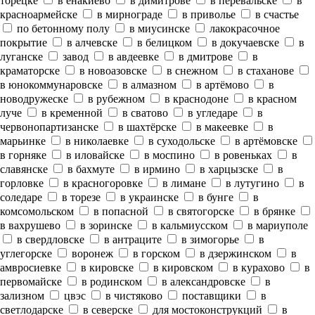
торецке
в енакиево
в димитрове
в перевальске
в
красноармейске
в мирнограде
в приволье
в счастье
по бетонному полу
в миусинске
лакокрасочное
покрытие
в алчевске
в белицком
в докучаевске
в
луганске
завод
в авдеевке
в дмитрове
в
краматорске
в новоазовске
в снежном
в стаханове
в юнокоммунаровске
в алмазном
в артёмово
в
новодружеске
в рубежном
в краснодоне
в красном
луче
в кременной
в сватово
в угледаре
в
червонопартизанске
в шахтёрске
в макеевке
в
марьинке
в николаевке
в суходольске
в артёмовске
в горняке
в иловайске
в моспино
в ровеньках
в
славянске
в бахмуте
в ирмино
в харцызске
в
горловке
в красногоровке
в лимане
в лутугино
в
соледаре
в торезе
в украинске
в бунге
в
комсомольском
в попасной
в святогорске
в брянке
в вахрушево
в зоринске
в кальмиусском
в мариуполе
в свердловске
в антраците
в зимогорье
в
углегорске
воронеж
в горском
в дзержинском
в
амвросиевке
в кировске
в кировском
в курахово
в
первомайске
в родинском
в александровске
в
зализном
цвэс
в чистяково
поставщики
в
светлодарске
в северске
для мостоконструкций
в