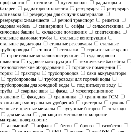
профнастил
птичники
путепроводы
радиаторы и
батареи
радиаторы отопления
резервуары
резервуары
для навоза
резервуары для сыпучих материалов
резервуары хим.веществ
речной транспорт
решетки
садовая мебель
свинарники
сейфы
сельхозтехника
силосные башни
складские помещения
спецтехника
стальные дымовые трубы
стальные конструкции
стальные радиаторы
стальные резервуары
стальные
трубопроводы
станки
стеллажи
строительные краны
строительные металлоконструкции
суда ледового
плавания
судовые конструкции
технические бассейны
технологические оборудования
торговые помещения
торцы
тракторы
трубопроводов
баки-аккумуляторы
трубопроводы
трубопроводы для горячей воды
трубопроводы для холодной воды
под питьевую воду
трубы
сварные швы
фасад
межоперационное
хранение
фасадная
хранилища
хранилища ГСМ
хранилища минеральных удобрений
цистерны
цоколь
черные и цветные металлы
чугунные батареи
эстакады
для металла
для защиты металлов от коррозии
материал поверхности:
алюминий
асфальт
бетон
бронза
газобетон
гипс
гипсокартон
ДВП
дерево
для OSB
для