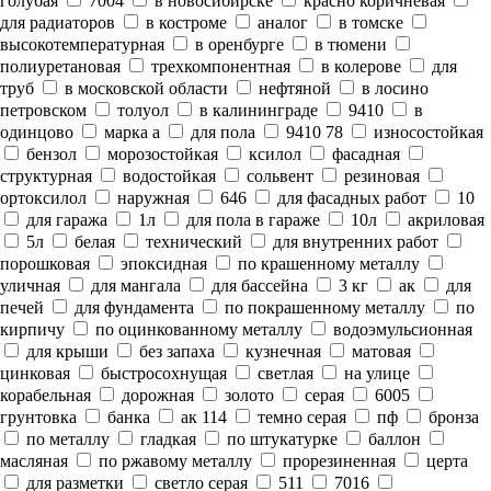
голубая
7004
в новосибирске
красно коричневая
для радиаторов
в костроме
аналог
в томске
высокотемпературная
в оренбурге
в тюмени
полиуретановая
трехкомпонентная
в колерове
для
труб
в московской области
нефтяной
в лосино
петровском
толуол
в калининграде
9410
в
одинцово
марка а
для пола
9410 78
износостойкая
бензол
морозостойкая
ксилол
фасадная
структурная
водостойкая
сольвент
резиновая
ортоксилол
наружная
646
для фасадных работ
10
для гаража
1л
для пола в гараже
10л
акриловая
5л
белая
технический
для внутренних работ
порошковая
эпоксидная
по крашенному металлу
уличная
для мангала
для бассейна
3 кг
ак
для
печей
для фундамента
по покрашенному металлу
по
кирпичу
по оцинкованному металлу
водоэмульсионная
для крыши
без запаха
кузнечная
матовая
цинковая
быстросохнущая
светлая
на улице
корабельная
дорожная
золото
серая
6005
грунтовка
банка
ак 114
темно серая
пф
бронза
по металлу
гладкая
по штукатурке
баллон
масляная
по ржавому металлу
прорезиненная
церта
для разметки
светло серая
511
7016