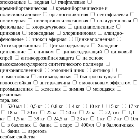
эпоксидные
водная
глифталевые
кремнийорганическая
кремнийорганические и
полисилоксановые
органосиликатная
пентафталевая
полимерная
полиорганосилоксановая
полиуретановая
фенольные
хлоркаучуковая
цинкнаполненные
цинковая
эпоксидные
хлорвиниловая
алкидно-
фенольные
эпокси-эфирная
Цинкнаполненная
Антикоррозионная
Цинкосодержащая
Холодное
цинкование
с цинком
цинкосодержащий
цинковый
спрей
антикоррозийная защита
на основе
высокомолекулярного синтетического полимера
цинконаполненный
холодный цинк
антикор
термостойкая
антивандальная
быстросохнущая
износостойкая
антиржавчина
с молотковым эффектом
промышленная
железная
зимняя
моющаяся
резиновая
тара, вес:
520 мл
0,5 кг
0,8 кг
4 кг
10 кг
15 кг
17 кг
18 кг
20 кг
25 кг
50 кг
22 кг
22,5 кг
1,1
кг
1,5 кг
38 кг
24,5 кг
23 кг
1 кг
7 кг
10л
в баллонах
банка
ведро
400мл
в баллончиках
банка
аэрозоль
особые свойства: