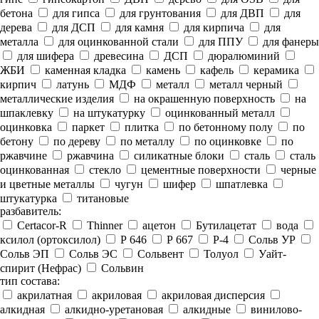
бетона
для гипса
для грунтования
для ДВП
для
дерева
для ДСП
для камня
для кирпича
для
металла
для оцинкованной стали
для ППУ
для фанеры
для шифера
древесина
ДСП
дюралюминий
ЖБИ
каменная кладка
камень
кафель
керамика
кирпич
латунь
МДФ
металл
металл черный
металлические изделия
на окрашенную поверхность
на
шпаклевку
на штукатурку
оцинкованный металл
оцинковка
паркет
плитка
по бетонному полу
по
бетону
по дереву
по металлу
по оцинковке
по
ржавчине
ржавчина
силикатные блоки
сталь
сталь
оцинкованная
стекло
цементные поверхности
черные
и цветные металлы
чугун
шифер
шпатлевка
штукатурка
титановые
разбавитель:
Certacor-R
Thinner
ацетон
Бутилацетат
вода
ксилол (ортоксилол)
Р 646
Р 667
Р-4
Сольв УР
Сольв ЭП
Сольв ЭС
Сольвент
Толуол
Уайт-
спирит (Нефрас)
Сольвин
тип состава:
акрилатная
акриловая
акриловая дисперсия
алкидная
алкидно-уретановая
алкидные
винилово-