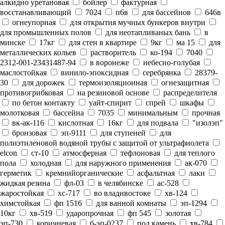
алкидно уретановая
бойлер
фактурная
восстанавливающий
7024
п6в
для бассейнов
646в
огнеупорная
для открытия мучных бункеров внутри
для промышленных полов
для неотапливаных бань
в
минске
17кг
для стен в квартире
9кг
ма 15
для
металлических кольев
растворитель
ко-194
7040
2312-001-23431487-94
в воронеже
небесно-голубая
маслостойкая
винило-эпоксидная
серебрянка
28379-
30
для дорожек
термоизоляционная
огнезащитная
противогрибковая
на резиновой основе
распределителя
по бетон контакту
уайт-спирит
спрей
шкафы
молотковая
бассейна
7035
минимальным
прочная
вк-ак-116
кислотная
16кг
для подвала
"изолэп"
бронзовая
эп-9111
для ступеней
для
полиэтиленовой водяной трубы с защитой от ультрафиолета
elcon
ст-10
атмосферная
тефлоновая
для теплого
пола
холодная
для наружного применения
ак-070
герметик
кремнийорганические
асфальтная
лаки
жидкая резина
фл-03
в челябинске
ас-528
жаростойкая
хс-717
во владивостоке
хв-124
химстойкая
фп 1516
для ванной комнаты
эп-1294
10кг
хв-519
ударопрочная
фп 545
золотая
эп-730
коричневая
б-эп-0237
под камень
хв-784