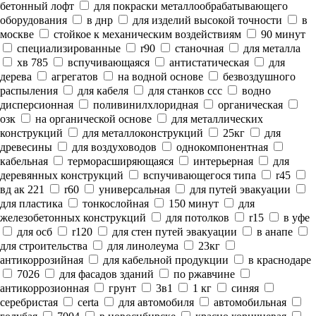
бетонный лофт
для покраски металлообрабатывающего
оборудования
в днр
для изделий высокой точности
в
москве
стойкое к механическим воздействиям
90 минут
специализированные
r90
станочная
для металла
хв 785
вспучивающаяся
антистатическая
для
дерева
агрегатов
на водной основе
безвоздушного
распыления
для кабеля
для станков ссс
водно
дисперсионная
поливинилхлоридная
органическая
озк
на органической основе
для металлических
конструкций
для металлоконструкций
25кг
для
древесины
для воздуховодов
однокомпонентная
кабельная
терморасширяющаяся
интерьерная
для
деревянных конструкций
вспучивающегося типа
r45
вд ак 221
r60
универсальная
для путей эвакуации
для пластика
тонкослойная
150 минут
для
железобетонных конструкций
для потолков
r15
в уфе
для осб
r120
для стен путей эвакуации
в анапе
для строительства
для линолеума
23кг
антикоррозийная
для кабельной продукции
в краснодаре
7026
для фасадов зданий
по ржавчине
антикоррозионная
грунт
3в1
1 кг
синяя
серебристая
certa
для автомобиля
автомобильная