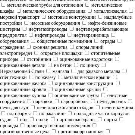
металлические трубы для отопления
металлические
шкафы
металлического оборудования
металлоизделия
морской транспорт
мостовые конструкции
надпалубные
постройки
насосные оборудования
нефте-бензиновые
цистерны
нефтегазопроводы
нефтеперерабатывающие
предприятия
нефтепроводы
нефтехранилища
оборудования
общественные помещения
ограды
ограждения
оконная решетка
опоры линий
электропередач
открытые площадки
отопительные
приборы
отстойники
оцинкованные водостоки
оцинкованные детали
на бетон
по цинку
Нержавеющей Стали
мангала
для ржавого металла
спецтехники
по железу
металлической крыши
оцинкованные желоба
оцинкованные конструкции
оцинкованные кровли
оцинкованные крыши
оцинкованные купола
оцинкованные трубы
очистные
сооружения
парковки
паропроводы
печи для бань
печи для саун
печи для сжигания отходов
печи и камины
платформы
по ржавчине
подводные части корпусов
судов
пол
полки
портальные краны
порты
проводы
производственные помещения
производственные цеха
противокоррозионная