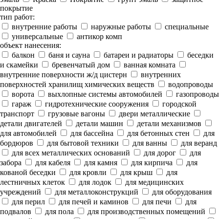
покрытие
тип работ:
внутренние работы
наружные работы
специальные
универсальные
антикор комп
объект нанесения:
балкон
баня и сауна
батареи и радиаторы
беседки
и скамейки
бревенчатый дом
ванная комната
внутренние поверхности ж/д цистерн
внутренних
поверхностей хранилищ химических веществ
водопроводы
ворота
выхлопные системы автомобилей
газопроводы
гараж
гидротехнические сооружения
городской
транспорт
грузовые вагоны
двери металлические
детали двигателей
детали машин
детали механизмов
для автомобилей
для бассейна
для бетонных стен
для
бордюров
для бытовой техники
для ванны
для веранд
для всех металлических оснований
для дорог
для
забора
для кабеля
для камня
для кирпича
для
кованой беседки
для кровли
для крыш
для
лестничных клеток
для лодок
для медицинских
учреждений
для металлоконструкций
для оборудования
для перил
для печей и каминов
для печи
для
подвалов
для пола
для производственных помещений