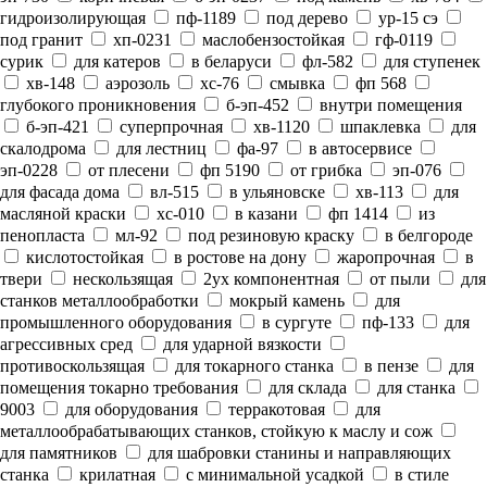
гидроизолирующая
пф-1189
под дерево
ур-15 сэ
под гранит
хп-0231
маслобензостойкая
гф-0119
сурик
для катеров
в беларуси
фл-582
для ступенек
хв-148
аэрозоль
хс-76
смывка
фп 568
глубокого проникновения
б-эп-452
внутри помещения
б-эп-421
суперпрочная
хв-1120
шпаклевка
для
скалодрома
для лестниц
фа-97
в автосервисе
эп-0228
от плесени
фп 5190
от грибка
эп-076
для фасада дома
вл-515
в ульяновске
хв-113
для
масляной краски
хс-010
в казани
фп 1414
из
пенопласта
мл-92
под резиновую краску
в белгороде
кислотостойкая
в ростове на дону
жаропрочная
в
твери
нескользящая
2ух компонентная
от пыли
для
станков металлообработки
мокрый камень
для
промышленного оборудования
в сургуте
пф-133
для
агрессивных сред
для ударной вязкости
противоскользящая
для токарного станка
в пензе
для
помещения токарно требования
для склада
для станка
9003
для оборудования
терракотовая
для
металлообрабатывающих станков, стойкую к маслу и сож
для памятников
для шабровки станины и направляющих
станка
крилатная
с минимальной усадкой
в стиле