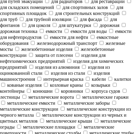
для путей эвакуации
для радиаторов
для реставрации
для складских помещений
для спортивных залов
для
спортивных площадок
для строительных конструкций
для труб
для трубной изоляции
для фасада
для
фонтанов
для цоколя
для штукатурки
дорожная
дорожная техника
емкости
емкости для воды
емкости
для нефтепродуктов
емкости для нефти
емкостные
оборудования
железнодорожный транспорт
железные
мосты
железобетонные изделия
железобетонные
конструкции
защита от плесени
изделия для
нефтехимических предприятий
изделия для химических
предприятий
изделия из алюминия
изделия из
оцинкованной стали
изделия из стали
изделия
машиностроения
интерьерная краска
кабели
калитки
кованые изделия
козловые краны
козырьки
контейнеры
конюшни
коровники
корпуса судов
лестницы
металлические ворота
металлические гаражи
металлические емкости
металлические заборы
металлические конструкции
металлические конструкции из
черного металла
металлические конструкции из черных и
цветных металлов
металлические крыши
металлические
ограды
металлические площадки
металлические
поверхности
металлические столбы
металлические трубы