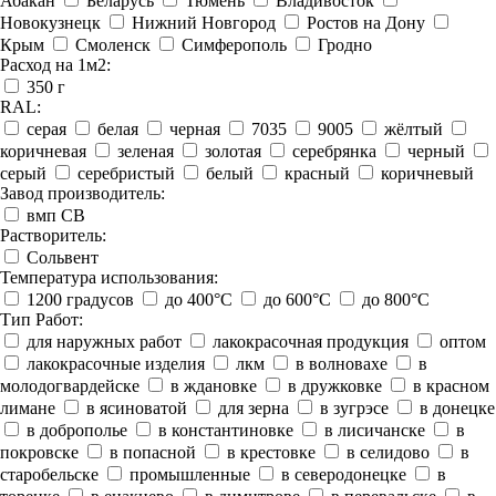
Абакан
Беларусь
Тюмень
Владивосток
Новокузнецк
Нижний Новгород
Ростов на Дону
Крым
Смоленск
Симферополь
Гродно
Расход на 1м2:
350 г
RAL:
серая
белая
черная
7035
9005
жёлтый
коричневая
зеленая
золотая
серебрянка
черный
серый
серебристый
белый
красный
коричневый
Завод производитель:
вмп СВ
Растворитель:
Сольвент
Температура использования:
1200 градусов
до 400°C
до 600°C
до 800°C
Тип Работ:
для наружных работ
лакокрасочная продукция
оптом
лакокрасочные изделия
лкм
в волновахе
в
молодогвардейске
в ждановке
в дружковке
в красном
лимане
в ясиноватой
для зерна
в зугрэсе
в донецке
в доброполье
в константиновке
в лисичанске
в
покровске
в попасной
в крестовке
в селидово
в
старобельске
промышленные
в северодонецке
в