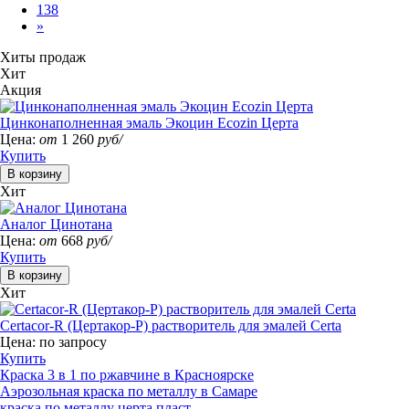
138
»
Хиты продаж
Хит
Акция
Цинконаполненная эмаль Экоцин Ecozin Церта
Цена:
от
1 260
руб/
Купить
Хит
Аналог Цинотана
Цена:
от
668
руб/
Купить
Хит
Certacor-R (Цертакор-Р) растворитель для эмалей Certa
Цена:
по запросу
Купить
Краска 3 в 1 по ржавчине в Красноярске
Аэрозольная краска по металлу в Самаре
краска по металлу церта пласт