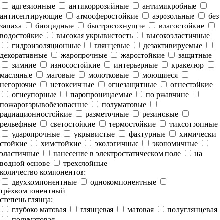
адгезионные
антикоррозийные
антимикробные
антисептирующие
атмосферостойкие
аэрозольные
без
запаха
биоцидные
быстросохнущие
влагостойкие
водостойкие
высокая укрывистость
высокоэластичные
гидроизоляционные
глянцевые
дезактивируемые
декоративные
жаропрочные
жаростойкие
защитные
зимние
износостойкие
интерьерные
кракелюр
масляные
матовые
молотковые
моющиеся
негорючие
нетоксичные
огнезащитные
огнестойкие
огнеупорные
паропроницаемые
по ржавчине
пожаровзрывобезопасные
полуматовые
радиационностойкие
разметочные
резиновые
рельефные
светостойкие
термостойкие
тиксотропные
ударопрочные
укрывистые
фактурные
химически
стойкие
химстойкие
экологичные
экономичные
эластичные
нанесение в электростатическом поле
на
водной основе
трехслойные
количество компонентов:
двухкомпонентные
однокомпонентные
трёхкомпонентный
степень глянца:
глубоко матовая
глянцевая
матовая
полуглянцевая
полуматовая