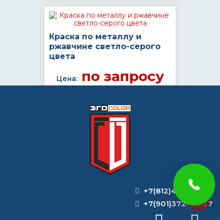
Краска по металлу и
ржавчине светло-серого
цвета
по запросу
Цена:
КУПИТЬ
ВОПРОС-ОТВЕТ
+7(812)493-44-47
На своем производстве долгое время
использовали грунт-преобразователь
+7(901)372-44-27
ржавчины Цинар. Насколько я знаю, он