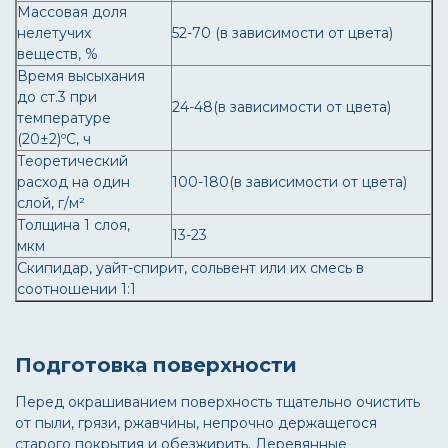
Массовая доля
нелетучих
52-70 (в зависимости от цвета)
веществ, %
Время высыхания
до ст.3 при
24-48(в зависимости от цвета)
температуре
(20±2)ºС, ч
Теоретический
расход на один
100-180(в зависимости от цвета)
слой, г/м²
Толщина 1 слоя,
13-23
мкм
Скипидар, уайт-спирит, сольвент или их смесь в
соотношении 1:1
Подготовка поверхности
Перед окрашиванием поверхность тщательно очистить
от пыли, грязи, ржавчины, непрочно держащегося
старого покрытия и обезжирить. Деревянные