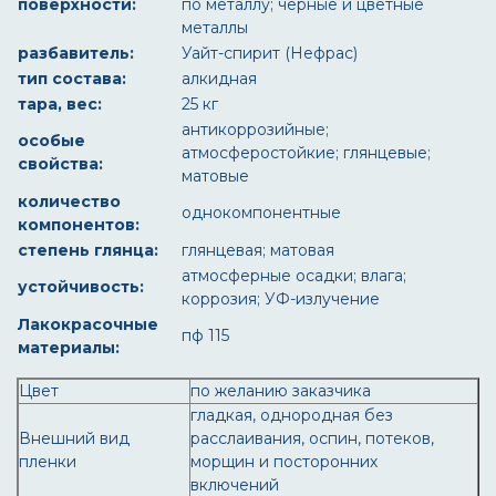
поверхности:
по металлу; черные и цветные
металлы
разбавитель:
Уайт-спирит (Нефрас)
тип состава:
алкидная
тара, вес:
25 кг
антикоррозийные;
особые
атмосферостойкие; глянцевые;
свойства:
матовые
количество
однокомпонентные
компонентов:
степень глянца:
глянцевая; матовая
атмосферные осадки; влага;
устойчивость:
коррозия; УФ-излучение
Лакокрасочные
пф 115
материалы:
Цвет
по желанию заказчика
гладкая, однородная без
Внешний вид
расслаивания, оспин, потеков,
пленки
морщин и посторонних
включений