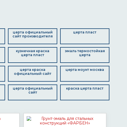
церта официальный
церта пласт
сайт производителя
кузнечная краска
эмаль термостойкая
церта пласт
церта
церта краска
церта моунт москва
официальный сайт
церта официальный
краска церта пласт
сайт