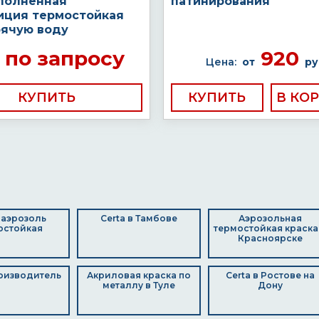
полненная
патинирования
иция термостойкая
рячую воду
по запросу
920
Цена:
от
ру
КУПИТЬ
КУПИТЬ
 аэрозоль
Certa в Тамбове
Аэрозольная
остойкая
термостойкая краска
Красноярске
оизводитель
Акриловая краска по
Certa в Ростове на
металлу в Туле
Дону