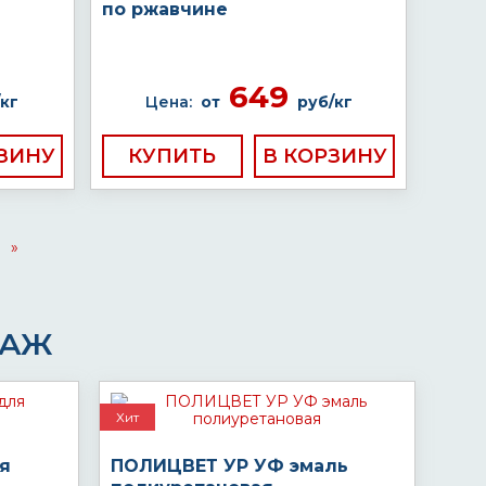
по ржавчине
649
кг
Цена:
от
руб/кг
КУПИТЬ
»
ДАЖ
Хит
ля
ПОЛИЦВЕТ УР УФ эмаль