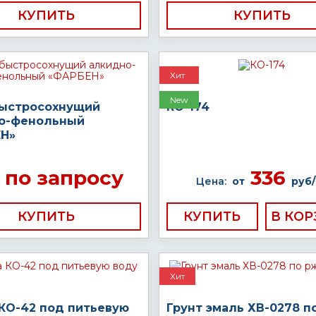
КУПИТЬ
КУПИТЬ
Хит
New
быстросохнущий
КО-174
о-фенольный
Н»
по запросу
336
Цена:
от
руб/
КУПИТЬ
КУПИТЬ
Хит
 КО-42 под питьевую
Грунт эмаль ХВ-0278 п