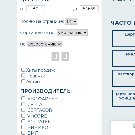
от
до
Кол-во на странице:
ЧАСТО 
Сортировать по:
Церт
по
эмал
Хиты продаж
раствор
Новинки
Акции
ПРОИЗВОДИТЕЛЬ:
церта но
официа
ABC ФАРБЕН
CERTA
CERTACOR
VinCORE
АСТРАТЕК
ВИНИКОР
ВМП