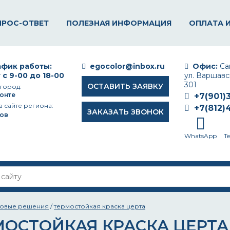
ПРОС-ОТВЕТ
ПОЛЕЗНАЯ ИНФОРМАЦИЯ
ОПЛАТА 
фик работы:
egocolor@inbox.ru
Офис:
Сан
 с 9-00 до 18-00
ул. Варшавск
301
ОСТАВИТЬ ЗАЯВКУ
город:
онте
+7(901)
а сайте региона:
+7(812)
ЗАКАЗАТЬ ЗВОНОК
ов
WhatsApp
T
товые решения
/
термостойкая краска церта
МОСТОЙКАЯ КРАСКА ЦЕРТА