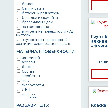
балкон
баня и сауна
батареи и радиаторы
беседки и скамейки
бревенчатый дом
ванная комната
внутренние поверхности ж/д
цистерн
Грунт 
внутренних поверхностей
алкидн
хранилищ химических веществ
«ФАРБЕ
водопроводы
МАТЕРИАЛ ПОВЕРХНОСТИ:
ворота
выхлопные системы
алюминий
автомобилей
Цена:
асфальт
газопроводы
бетон
гараж
бронза
гидротехнические сооружения
газобетон
городской транспорт
гипс
грузовые вагоны
гипсокартон
двери металлические
ДВП
детали двигателей
дерево
детали машин
для OSB
детали механизмов
для бетона
РАЗБАВИТЕЛЬ:
Краска
для автомобилей