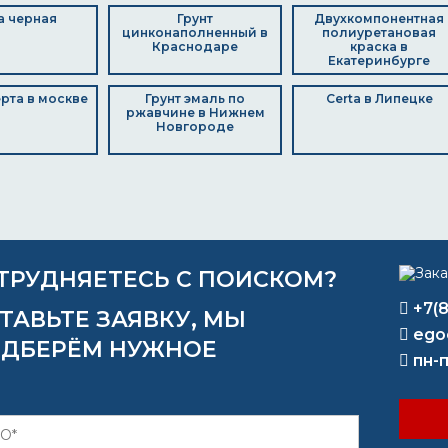
а черная
Грунт
Двухкомпонентная
цинконаполненный в
полиуретановая
Краснодаре
краска в
Екатеринбурге
рта в москве
Грунт эмаль по
Certa в Липецке
ржавчине в Нижнем
Новгороде
ТРУДНЯЕТЕСЬ С ПОИСКОМ?
+7(
ТАВЬТЕ ЗАЯВКУ, МЫ
ego
ДБЕРЁМ НУЖНОЕ
пн-п