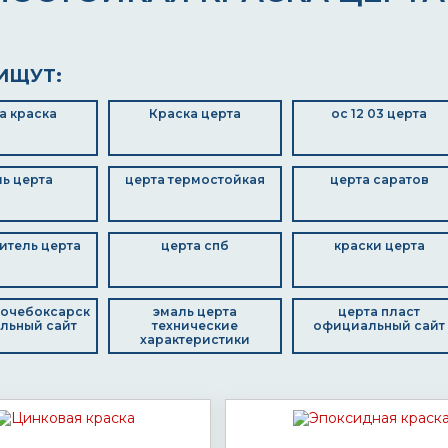
ИЩУТ:
а краска
Краска церта
ос 12 03 церта
ь церта
церта термостойкая
церта саратов
итель церта
церта спб
краски церта
вочебоксарск
эмаль церта
церта пласт
льный сайт
технические
официальный сайт
характеристики