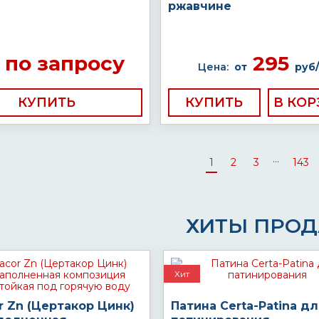
ржавчине
по запросу
295
Цена:
от
руб/
КУПИТЬ
КУПИТЬ
...
1
2
3
143
ХИТЫ ПРО
Хит
r Zn (Цертакор Цинк)
Патина Certa-Patina д