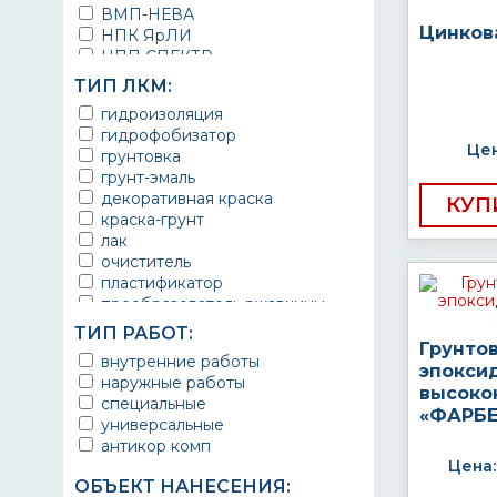
ВМП-НЕВА
Цинков
НПК ЯрЛИ
НПП СПЕКТР
НПФ ЭМАЛЬ
ТИП ЛКМ:
ТЕРМА
гидроизоляция
УРЕПЛЕН
гидрофобизатор
Цен
грунтовка
грунт-эмаль
декоративная краска
КУП
краска-грунт
лак
очиститель
пластификатор
преобразователь ржавчины
эмаль
ТИП РАБОТ:
Краска
Грунто
внутренние работы
Покрытие
эпокси
наружные работы
грунт эмаль
высоко
специальные
защитное покрытие
«ФАРБЕ
универсальные
антикор комп
Цена:
ОБЪЕКТ НАНЕСЕНИЯ: