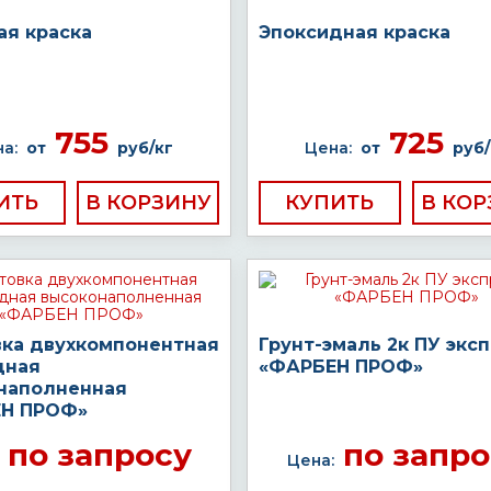
ая краска
Эпоксидная краска
755
725
а:
от
руб/кг
Цена:
от
руб/
ИТЬ
КУПИТЬ
вка двухкомпонентная
Грунт-эмаль 2к ПУ экс
дная
«ФАРБЕН ПРОФ»
наполненная
Н ПРОФ»
по запросу
по запро
Цена: