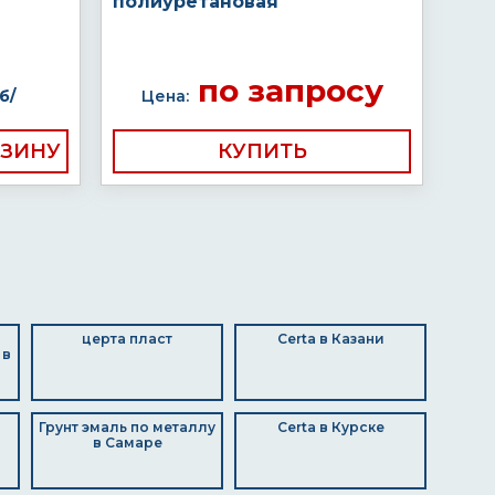
полиуретановая
по запросу
б/
Цена:
КУПИТЬ
церта пласт
Certa в Казани
 в
Грунт эмаль по металлу
Certa в Курске
в Самаре