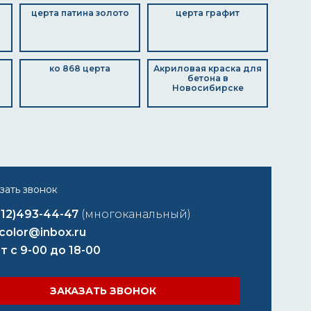
церта патина золото
церта графит
ко 868 церта
Акриловая краска для
бетона в
Новосибирске
812)493-44-47
(многоканальный)
color@inbox.ru
т с 9-00 до 18-00
ЗАКАЗАТЬ ЗВОНОК