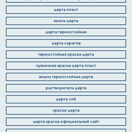
церта пласт
эмаль церта
церта термостойкая
церта саратов
термостойкая краска церта
кузнечная краска церта пласт
эмаль термостойкая церта
растворитель церта
церта спб
краски церта
церта краска официальный сайт