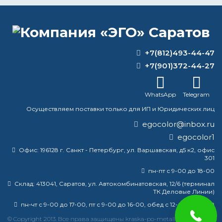
ВОПРОС-ОТВЕТ
+7(812)493-44-47
Нужно ли смывать старую
+7(901)372-44-27
водоэмульсионную краску?
WhatsApp
Telegram
Чем можно заменить уайт-спирит для
разбавления краски?
Осуществляем поставки только для ИП и Юридических лиц
egocolor@inbox.ru
Чем покрасить печку внутри?
egocolor1
Какие агрегаты используются для
Офис:
196128 г. Санкт - Петербург, ул. Варшавская, д5 к2, офис
301
нанесения цинкового покрытия на
холодный прокат?
пн-пт с 9-00 до 18-00
Склад:
413041, Саратов, ул. Автокомбинатовская, 12/6 (терминал
ТК Деловые Линии)
пн-чт с 9-00 до 17-00, пт с 9-00 до 16-00, обед с 12-00 до 13-00
краска
эмаль
металлу
купить
грунт
металла
© Copyright 2013. Все права защищены kraska-po-metallu-saratov.ru