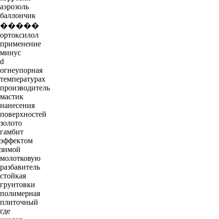
аэрозоль
баллончик
�����
ортоксилол
применение
минус
d
огнеупорная
температурах
производитель
мастик
нанесения
поверхностей
золото
гамбит
эффектом
зимой
молотковую
разбавитель
стойкая
грунтовки
полимерная
плиточный
где