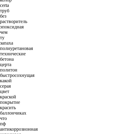
certa
труб
без
растворитель
эпоксидная
чем
ту
запаха
полиуретановая
технические
бетона
церта
политон
быстросохнущая
какой
серая
цвет
краской
покрытие
красить
баллончиках
что
пф
антикоррозионная