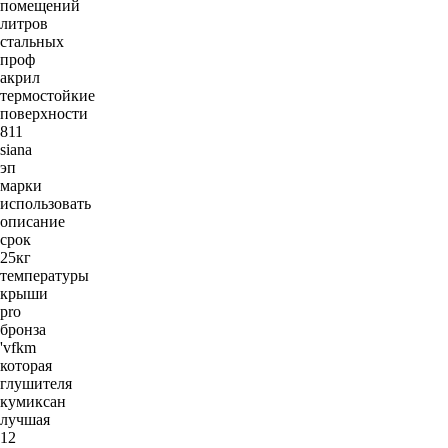
помещений
литров
стальных
проф
акрил
термостойкие
поверхности
811
siana
эп
марки
использовать
описание
срок
25кг
температуры
крыши
pro
бронза
'vfkm
которая
глушителя
кумиксан
лучшая
12