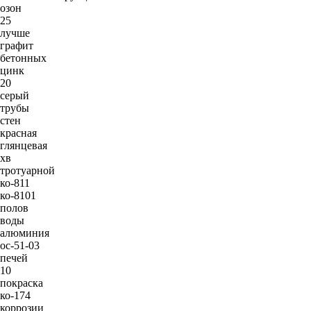
озон
25
лучше
графит
бетонных
цинк
20
серый
трубы
стен
красная
глянцевая
хв
тротуарной
ко-811
ко-8101
полов
воды
алюминия
ос-51-03
печей
10
покраска
ко-174
коррозии