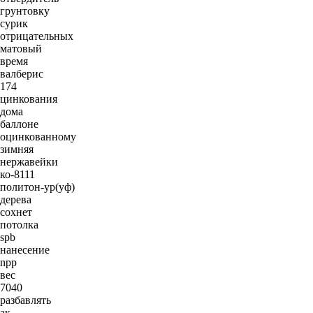
грунтовку
сурик
отрицательных
матовый
время
валберис
174
цинкования
дома
баллоне
оцинкованному
зимняя
нержавейки
ко-8111
политон-ур(уф)
дерева
сохнет
потолка
spb
нанесение
npp
вес
7040
разбавлять
ак