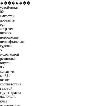
��������
устойчивая
02
емкостей
добавить
ego
астратек
низких
порошковая
пентафталевая
судовая
5
молотковой
резиновая
внутри
85
сольв-ур
ко-814
mastic
соответствия
газовой
грунт-краска
84-725-78
клея
отвердитель