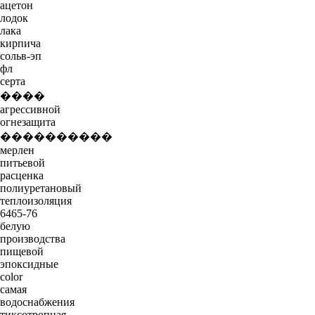
ацетон
лодок
лака
кирпича
сольв-эп
фл
серта
����
агрессивной
огнезащита
����������
мерлен
питьевой
расценка
полиуретановый
теплоизоляция
6465-76
белую
производства
пищевой
эпоксидные
color
самая
водоснабжения
тиксотропная