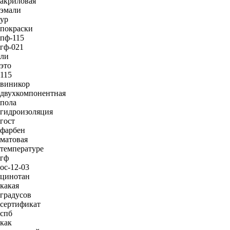
акриловая
эмали
ур
покраски
пф-115
гф-021
ли
это
115
виникор
двухкомпонентная
пола
гидроизоляция
гост
фарбен
матовая
температуре
гф
ос-12-03
цинотан
какая
градусов
сертификат
спб
как