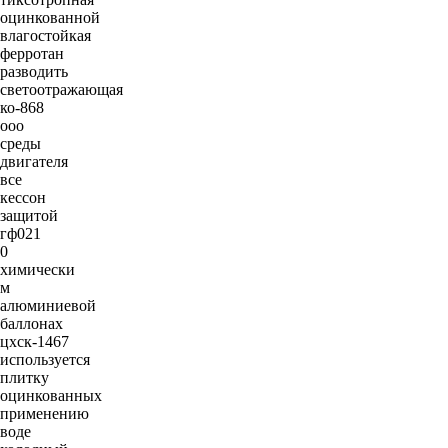
оцинкованной
влагостойкая
ферротан
разводить
светоотражающая
ко-868
ооо
среды
двигателя
все
кессон
защитой
гф021
0
химически
м
алюминиевой
баллонах
цхск-1467
используется
плитку
оцинкованных
применению
воде