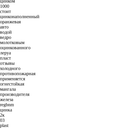
цинком
1000
стоит
цинконаполненный
оранжевая
авто
водой
ведро
молотковым
оцинкованного
леруа
пласт
отзывы
холодного
противопожарная
применяется
огнестойкая
мангала
производителя
железа
regbnm
цинка
2к
03
plast