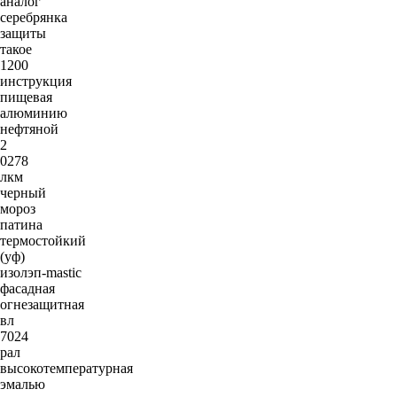
аналог
серебрянка
защиты
такое
1200
инструкция
пищевая
алюминию
нефтяной
2
0278
лкм
черный
мороз
патина
термостойкий
(уф)
изолэп-mastic
фасадная
огнезащитная
вл
7024
рал
высокотемпературная
эмалью