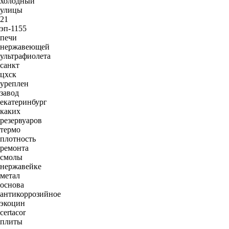
холодный
улицы
21
эп-1155
печи
нержавеющей
ультрафиолета
санкт
цхск
уреплен
завод
екатеринбург
каких
резервуаров
термо
плотность
ремонта
смолы
нержавейке
метал
основа
антикоррозийное
экоцин
certacor
плиты