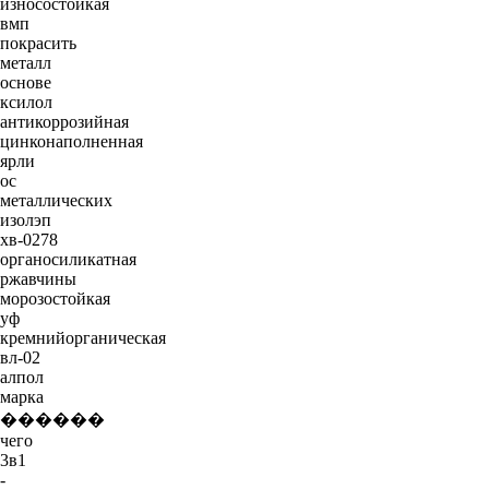
износостойкая
вмп
покрасить
металл
основе
ксилол
антикоррозийная
цинконаполненная
ярли
ос
металлических
изолэп
хв-0278
органосиликатная
ржавчины
морозостойкая
уф
кремнийорганическая
вл-02
алпол
марка
������
чего
3в1
-