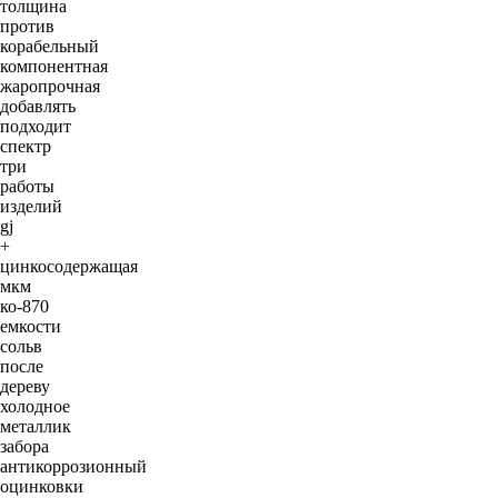
толщина
против
корабельный
компонентная
жаропрочная
добавлять
подходит
спектр
три
работы
изделий
gj
+
цинкосодержащая
мкм
ко-870
емкости
сольв
после
дереву
холодное
металлик
забора
антикоррозионный
оцинковки