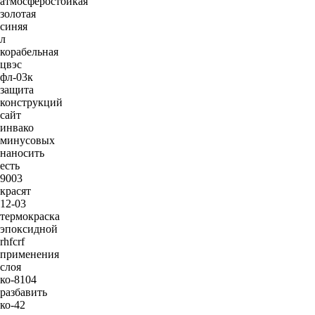
атмосферостойкая
золотая
синяя
л
корабельная
цвэс
фл-03к
защита
конструкций
сайт
инвако
минусовых
наносить
есть
9003
красят
12-03
термокраска
эпоксидной
rhfcrf
применения
слоя
ко-8104
разбавить
ко-42