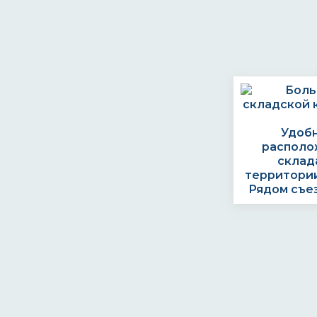
Удоб
располо
склад
территории
Рядом съе