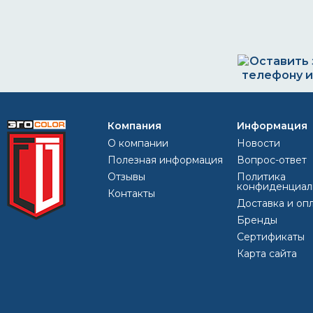
Оставить з
телефону и
Компания
Информация
+7 (812) 4
О компании
Новости
egocolor@
Полезная информация
Вопрос-ответ
Отзывы
Политика
конфиденциал
Контакты
Доставка и оп
Бренды
Сертификаты
Карта сайта
Каковы недостатки порошковой покраск