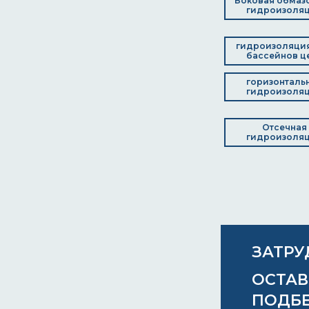
Боковая обмаз
гидроизоля
гидроизоляци
бассейнов ц
горизонталь
гидроизоля
Отсечная
гидроизоля
ЗАТРУ
ОСТАВ
ПОДБ