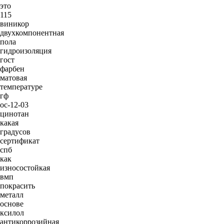
это
115
виникор
двухкомпонентная
пола
гидроизоляция
гост
фарбен
матовая
температуре
гф
ос-12-03
цинотан
какая
градусов
сертификат
спб
как
износостойкая
вмп
покрасить
металл
основе
ксилол
антикоррозийная