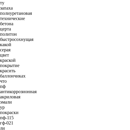
ту
запаха
полиуретановая
технические
бетона
церта
политон
быстросохнущая
какой
серая
цвет
краской
покрытие
красить
баллончиках
что
пф
антикоррозионная
акриловая
эмали
ур
покраски
пф-115
гф-021
ли