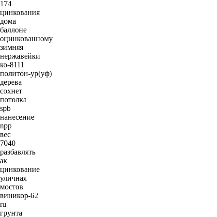
174
цинкования
дома
баллоне
оцинкованному
зимняя
нержавейки
ко-8111
политон-ур(уф)
дерева
сохнет
потолка
spb
нанесение
npp
вес
7040
разбавлять
ак
цинкование
уличная
мостов
виникор-62
ru
грунта