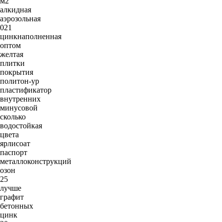
м2
алкидная
аэрозольная
021
цинкнаполненная
оптом
желтая
плитки
покрытия
политон-ур
пластификатор
внутренних
минусовой
сколько
водостойкая
цвета
ярлисоат
паспорт
металлоконструкций
озон
25
лучше
графит
бетонных
цинк