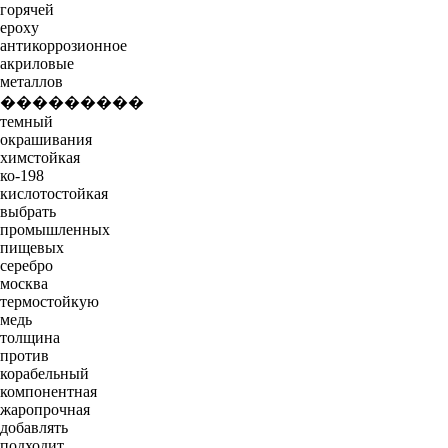
горячей
epoxy
антикоррозионное
акриловые
металлов
���������
темный
окрашивания
химстойкая
ко-198
кислотостойкая
выбрать
промышленных
пищевых
серебро
москва
термостойкую
медь
толщина
против
корабельный
компонентная
жаропрочная
добавлять
подходит