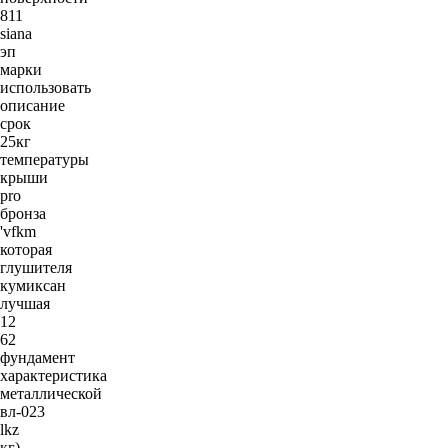
811
siana
эп
марки
использовать
описание
срок
25кг
температуры
крыши
pro
бронза
'vfkm
которая
глушителя
кумиксан
лучшая
12
62
фундамент
характеристика
металлической
вл-023
lkz
кг)