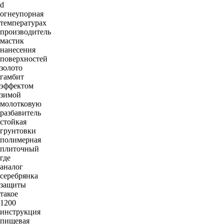
d
огнеупорная
температурах
производитель
мастик
нанесения
поверхностей
золото
гамбит
эффектом
зимой
молотковую
разбавитель
стойкая
грунтовки
полимерная
плиточный
где
аналог
серебрянка
защиты
такое
1200
инструкция
пищевая