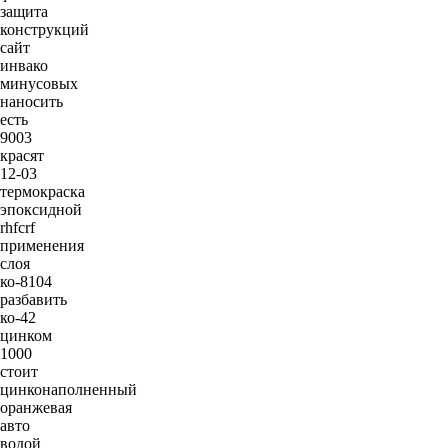
защита
конструкций
сайт
инвако
минусовых
наносить
есть
9003
красят
12-03
термокраска
эпоксидной
rhfcrf
применения
слоя
ко-8104
разбавить
ко-42
цинком
1000
стоит
цинконаполненный
оранжевая
авто
водой