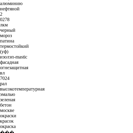
алюминию
нефтяной
2
0278
лкм
черный
мороз
патина
термостойкий
(уф)
изолэп-mastic
фасадная
огнезащитная
вл
7024
рал
высокотемпературная
эмалью
зеленая
бетон
москве
окраски
красок
окраска
���