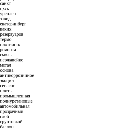
санкт
цхск
уреплен
завод
екатеринбург
каких
резервуаров
термо
плотность
ремонта
смолы
нержавейке
метал
основа
антикоррозийное
экоцин
certacor
плиты
промышленная
полиуретановые
автомобильная
прозрачный
слой
грунтовкой
баллон