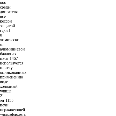
ооо
среды
двигателя
все
кессон
защитой
гф021
0
химически
м
алюминиевой
баллонах
цхск-1467
используется
плитку
оцинкованных
применению
воде
холодный
улицы
21
эп-1155
печи
нержавеющей
ультрафиолета