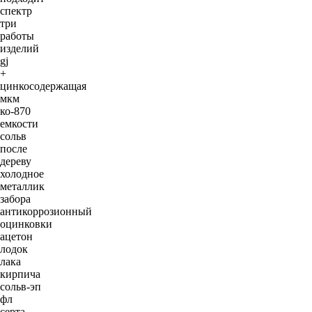
спектр
три
работы
изделий
gj
+
цинкосодержащая
мкм
ко-870
емкости
сольв
после
дереву
холодное
металлик
забора
антикоррозионный
оцинковки
ацетон
лодок
лака
кирпича
сольв-эп
фл
серта