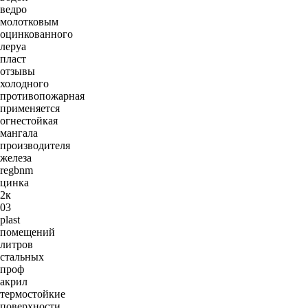
ведро
молотковым
оцинкованного
леруа
пласт
отзывы
холодного
противопожарная
применяется
огнестойкая
мангала
производителя
железа
regbnm
цинка
2к
03
plast
помещений
литров
стальных
проф
акрил
термостойкие
поверхности