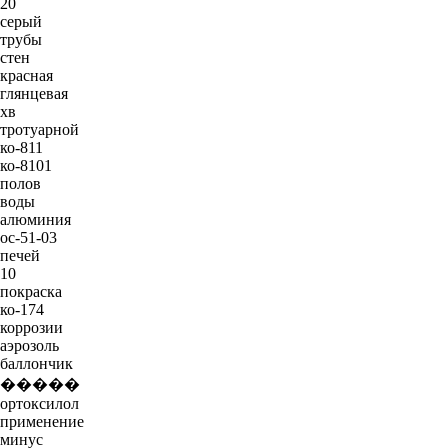
20
серый
трубы
стен
красная
глянцевая
хв
тротуарной
ко-811
ко-8101
полов
воды
алюминия
ос-51-03
печей
10
покраска
ко-174
коррозии
аэрозоль
баллончик
�����
ортоксилол
применение
минус