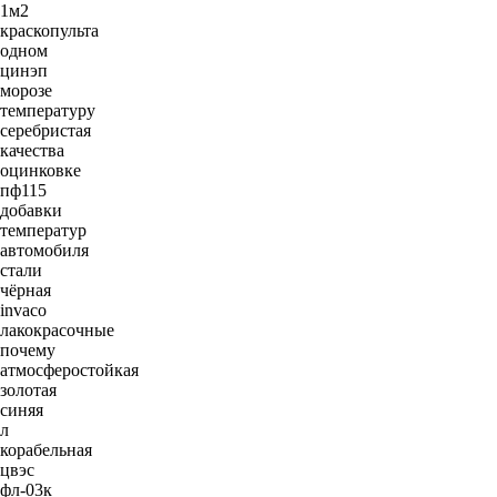
1м2
краскопульта
одном
цинэп
морозе
температуру
серебристая
качества
оцинковке
пф115
добавки
температур
автомобиля
стали
чёрная
invaco
лакокрасочные
почему
атмосферостойкая
золотая
синяя
л
корабельная
цвэс
фл-03к