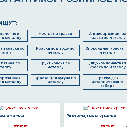
ИЩУТ:
ышленные
Мостовые краски
Антикоррозионная
по металлу
краска по металлу
ая краска по
Краска под воду по
Эпоксидная краска п
таллу
металлу
металлу
 патина по
Грунт краска по
Двухкомпонентная
таллу
металлу
краска по металлу
ррозийная
Краска для чугуна по
Краска для
по металлу
металлу
металлического
забора
ая краска
Эпоксидная краска