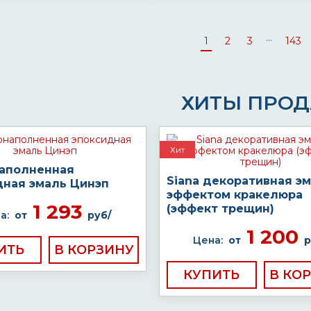
...
1
2
3
143
ХИТЫ ПРО
Хит
аполненная
Siana декоративная эм
дная эмаль Цинэп
эффектом кракелюра
1 293
(эффект трещин)
а:
от
руб/
1 200
Цена:
от
р
ИТЬ
КУПИТЬ