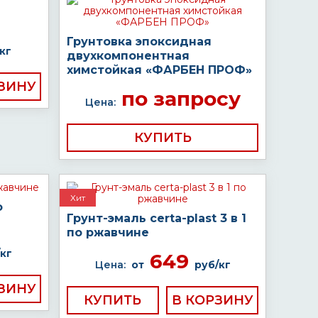
Грунтовка эпоксидная
кг
двухкомпонентная
химстойкая «ФАРБЕН ПРОФ»
по запросу
Цена:
КУПИТЬ
Хит
о
Грунт-эмаль certa-plast 3 в 1
по ржавчине
кг
649
Цена:
от
руб/кг
КУПИТЬ