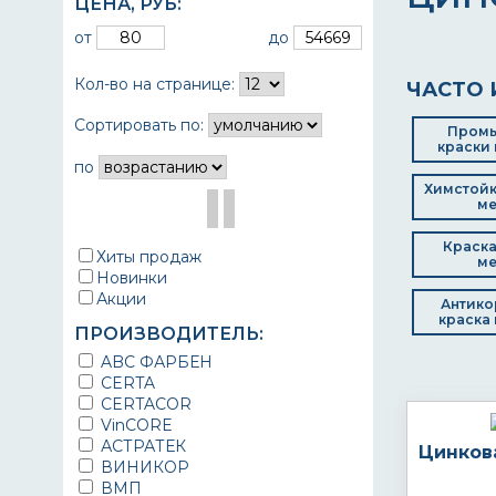
ЦЕНА,
РУБ
:
от
до
Кол-во на странице:
ЧАСТО 
Сортировать по:
Пром
краски 
по
Химстойк
ме
Краска
Хиты продаж
ме
Новинки
Акции
Антико
краска 
ПРОИЗВОДИТЕЛЬ:
ABC ФАРБЕН
CERTA
CERTACOR
VinCORE
АСТРАТЕК
Цинков
ВИНИКОР
ВМП