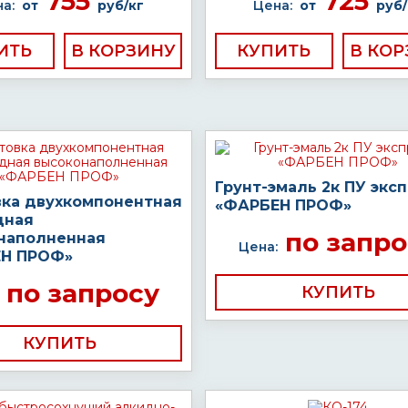
755
725
а:
от
руб/кг
Цена:
от
руб/
ИТЬ
КУПИТЬ
Грунт-эмаль 2к ПУ экс
вка двухкомпонентная
«ФАРБЕН ПРОФ»
дная
по запро
наполненная
Цена:
Н ПРОФ»
по запросу
КУПИТЬ
КУПИТЬ