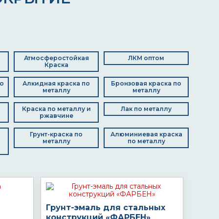
Атмосферостойкая
ЛКМ оптом
Краска
о
Алкидная краска по
Бронзовая краска по
металлу
металлу
Краска по металлу и
Лак по металлу
ржавчине
Грунт-краска по
Алюминиевая краска
металлу
по металлу
Грунт-эмаль для стальных
конструкций «ФАРБЕН»