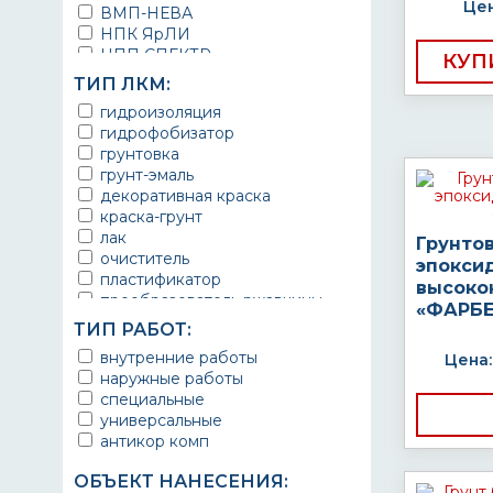
Цен
ВМП-НЕВА
НПК ЯрЛИ
НПП СПЕКТР
КУП
НПФ ЭМАЛЬ
ТИП ЛКМ:
ТЕРМА
гидроизоляция
УРЕПЛЕН
гидрофобизатор
грунтовка
грунт-эмаль
декоративная краска
краска-грунт
лак
Грунто
очиститель
эпокси
пластификатор
высоко
преобразователь ржавчины
«ФАРБЕ
эмаль
ТИП РАБОТ:
Краска
внутренние работы
Цена:
Покрытие
наружные работы
грунт эмаль
специальные
защитное покрытие
универсальные
антикор комп
ОБЪЕКТ НАНЕСЕНИЯ: