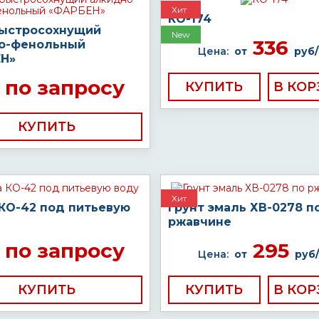
Хит
КО-174
быстросохнущий
New
336
о-фенольный
Цена:
от
руб/
Н»
по запросу
КУПИТЬ
КУПИТЬ
Хит
 КО-42 под питьевую
Грунт эмаль ХВ-0278 п
ржавчине
по запросу
295
Цена:
от
руб/
КУПИТЬ
КУПИТЬ