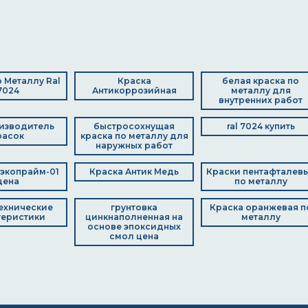
 Металлу Ral
Краска
белая краска по
7024
Антикоррозийная
металлу для
внутренних работ
изводитель
быстросохнущая
ral 7024 купить
расок
краска по металлу для
наружных работ
экопрайм-01
Краска Антик Медь
Краски пентафталев
цена
по металлу
ехнические
грунтовка
Краска оранжевая п
теристики
цинкнаполненная на
металлу
основе эпоксидных
смол цена