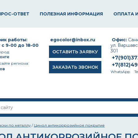
ПРОС-ОТВЕТ
ПОЛЕЗНАЯ ИНФОРМАЦИЯ
ОПЛАТА 
ик работы:
egocolor@inbox.ru
Офис:
Санк
 с 9-00 до 18-00
ул. Варшавск
301
ОСТАВИТЬ ЗАЯВКУ
ород:
онте
+7(901)3
сайте региона:
+7(812)4
ЗАКАЗАТЬ ЗВОНОК
ов
WhatsApp
T
аски по металлу
/
Цинол антикоррозийное покрытие
ОЛ АНТИКОРРОЗИЙНОЕ П