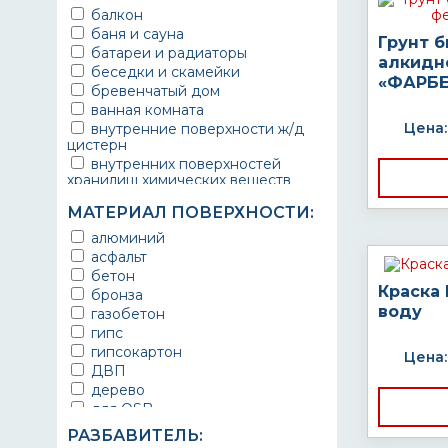
балкон
баня и сауна
Грунт 
батареи и радиаторы
алкидн
беседки и скамейки
«ФАРБЕ
бревенчатый дом
ванная комната
Цена:
внутренние поверхности ж/д
цистерн
внутренних поверхностей
хранилищ химических веществ
водопроводы
МАТЕРИАЛ ПОВЕРХНОСТИ:
ворота
выхлопные системы
алюминий
автомобилей
асфальт
газопроводы
бетон
гараж
Краска
бронза
гидротехнические сооружения
воду
газобетон
городской транспорт
гипс
грузовые вагоны
гипсокартон
Цена:
двери металлические
ДВП
детали двигателей
дерево
детали машин
для OSB
детали механизмов
для бетона
РАЗБАВИТЕЛЬ:
для автомобилей
для гипса