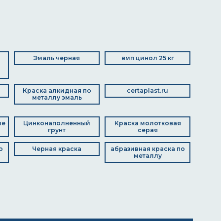
Эмаль черная
вмп цинол 25 кг
Краска алкидная по
certaplast.ru
металлу эмаль
ые
Цинконаполненный
Краска молотковая
грунт
серая
о
Черная краска
абразивная краска по
металлу