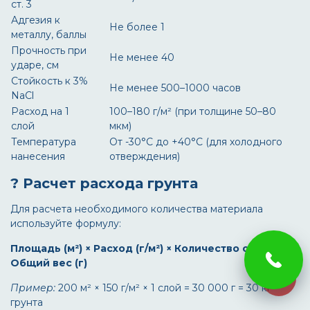
ст. 3
Адгезия к
Не более 1
металлу, баллы
Прочность при
Не менее 40
ударе, см
Стойкость к 3%
Не менее 500–1000 часов
NaCl
Расход на 1
100–180 г/м² (при толщине 50–80
слой
мкм)
Температура
От -30°C до +40°C (для холодного
нанесения
отверждения)
? Расчет расхода грунта
Для расчета необходимого количества материала
используйте формулу:
Площадь (м²) × Расход (г/м²) × Количество слоев =
Общий вес (г)
Пример:
200 м² × 150 г/м² × 1 слой = 30 000 г = 30 кг
грунта