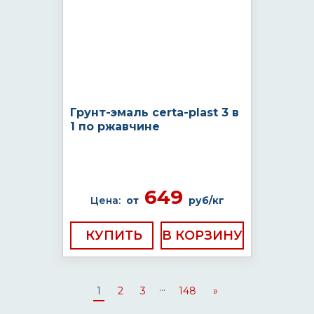
Грунт-эмаль certa-plast 3 в
1 по ржавчине
649
Цена:
от
руб/кг
КУПИТЬ
...
1
2
3
148
»