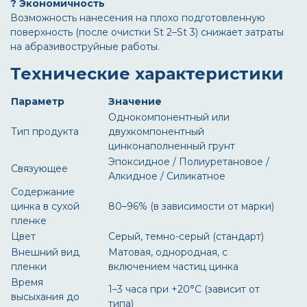
? Экономичность
Возможность нанесения на плохо подготовленную
поверхность (после очистки St 2–St 3) снижает затраты
на абразивоструйные работы.
Технические характеристики
Параметр
Значение
Однокомпонентный или
Тип продукта
двухкомпонентный
цинконаполненный грунт
Эпоксидное / Полиуретановое /
Связующее
Алкидное / Силикатное
Содержание
цинка в сухой
80–96% (в зависимости от марки)
пленке
Цвет
Серый, темно-серый (стандарт)
Внешний вид
Матовая, однородная, с
пленки
включением частиц цинка
Время
1–3 часа при +20°C (зависит от
высыхания до
типа)