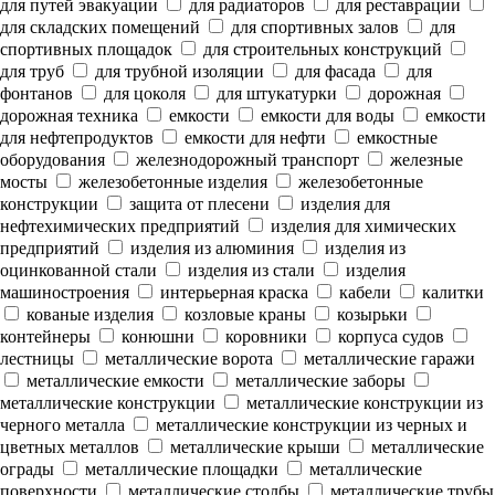
для путей эвакуации
для радиаторов
для реставрации
для складских помещений
для спортивных залов
для
спортивных площадок
для строительных конструкций
для труб
для трубной изоляции
для фасада
для
фонтанов
для цоколя
для штукатурки
дорожная
дорожная техника
емкости
емкости для воды
емкости
для нефтепродуктов
емкости для нефти
емкостные
оборудования
железнодорожный транспорт
железные
мосты
железобетонные изделия
железобетонные
конструкции
защита от плесени
изделия для
нефтехимических предприятий
изделия для химических
предприятий
изделия из алюминия
изделия из
оцинкованной стали
изделия из стали
изделия
машиностроения
интерьерная краска
кабели
калитки
кованые изделия
козловые краны
козырьки
контейнеры
конюшни
коровники
корпуса судов
лестницы
металлические ворота
металлические гаражи
металлические емкости
металлические заборы
металлические конструкции
металлические конструкции из
черного металла
металлические конструкции из черных и
цветных металлов
металлические крыши
металлические
ограды
металлические площадки
металлические
поверхности
металлические столбы
металлические трубы