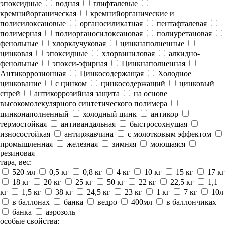
эпоксидные
водная
глифталевые
кремнийорганическая
кремнийорганические и
полисилоксановые
органосиликатная
пентафталевая
полимерная
полиорганосилоксановая
полиуретановая
фенольные
хлоркаучуковая
цинкнаполненные
цинковая
эпоксидные
хлорвиниловая
алкидно-
фенольные
эпокси-эфирная
Цинкнаполненная
Антикоррозионная
Цинкосодержащая
Холодное
цинкование
с цинком
цинкосодержащий
цинковый
спрей
антикоррозийная защита
на основе
высокомолекулярного синтетического полимера
цинконаполненный
холодный цинк
антикор
термостойкая
антивандальная
быстросохнущая
износостойкая
антиржавчина
с молотковым эффектом
промышленная
железная
зимняя
моющаяся
резиновая
тара, вес:
520 мл
0,5 кг
0,8 кг
4 кг
10 кг
15 кг
17 кг
18 кг
20 кг
25 кг
50 кг
22 кг
22,5 кг
1,1
кг
1,5 кг
38 кг
24,5 кг
23 кг
1 кг
7 кг
10л
в баллонах
банка
ведро
400мл
в баллончиках
банка
аэрозоль
особые свойства: