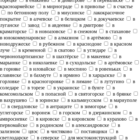
торецке
в енакиево
в димитрове
в перевальске
в
красноармейске
в мирнограде
в приволье
в счастье
по бетонному полу
в миусинске
лакокрасочное
покрытие
в алчевске
в белицком
в докучаевске
в
луганске
завод
в авдеевке
в дмитрове
в
краматорске
в новоазовске
в снежном
в стаханове
в юнокоммунаровске
в алмазном
в артёмово
в
новодружеске
в рубежном
в краснодоне
в красном
луче
в кременной
в сватово
в угледаре
в
червонопартизанске
в шахтёрске
в макеевке
в
марьинке
в николаевке
в суходольске
в артёмовске
в горняке
в иловайске
в моспино
в ровеньках
в
славянске
в бахмуте
в ирмино
в харцызске
в
горловке
в красногоровке
в лимане
в лутугино
в
соледаре
в торезе
в украинске
в бунге
в
комсомольском
в попасной
в святогорске
в брянке
в вахрушево
в зоринске
в кальмиусском
в мариуполе
в свердловске
в антраците
в зимогорье
в
углегорске
воронеж
в горском
в дзержинском
в
амвросиевке
в кировске
в кировском
в курахово
в
первомайске
в родинском
в александровске
в
зализном
цвэс
в чистяково
поставщики
в
светлодарске
в северске
для мостоконструкций
в