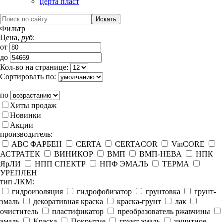
церта пласт
Фильтр
Цена,
руб
:
от
до
Кол-во на странице:
Сортировать по:
по
Хиты продаж
Новинки
Акции
производитель:
ABC ФАРБЕН
CERTA
CERTACOR
VinCORE
АСТРАТЕК
ВИНИКОР
ВМП
ВМП-НЕВА
НПК
ЯрЛИ
НПП СПЕКТР
НПФ ЭМАЛЬ
ТЕРМА
УРЕПЛЕН
тип ЛКМ:
гидроизоляция
гидрофобизатор
грунтовка
грунт-
эмаль
декоративная краска
краска-грунт
лак
очиститель
пластификатор
преобразователь ржавчины
эмаль
Краска
Покрытие
грунт эмаль
защитное