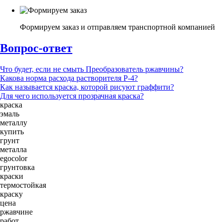
Формируем заказ и отправляем транспортной компанией
Вопрос-ответ
Что будет, если не смыть Преобразователь ржавчины?
Какова норма расхода растворителя Р-4?
Как называется краска, которой рисуют граффити?
Для чего используется прозрачная краска?
краска
эмаль
металлу
купить
грунт
металла
egocolor
грунтовка
краски
термостойкая
краску
цена
ржавчине
работ