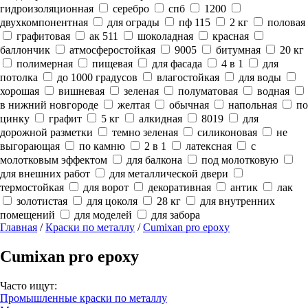
гидроизоляционная
серебро
спб
1200
двухкомпонентная
для ограды
пф 115
2 кг
половая
графитовая
ак 511
шоколадная
красная
баллончик
атмосферостойкая
9005
битумная
20 кг
полимерная
пищевая
для фасада
4 в 1
для
потолка
до 1000 градусов
влагостойкая
для воды
хорошая
вишневая
зеленая
полуматовая
водная
в нижний новгороде
желтая
обычная
напольная
по
цинку
графит
5 кг
алкидная
8019
для
дорожной разметки
темно зеленая
силиконовая
не
выгорающая
по камню
2 в 1
латексная
с
молотковым эффектом
для балкона
под молотковую
для внешних работ
для металлической двери
термостойкая
для ворот
декоративная
антик
лак
золотистая
для цоколя
28 кг
для внутренних
помещений
для моделей
для забора
Главная
/
Краски по металлу
/
Сumixan pro epoxy
Сumixan pro epoxy
Часто ищут:
Промышленные краски по металлу