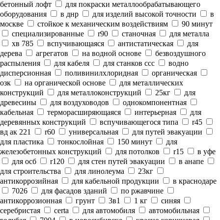
бетонный лофт
для покраски металлообрабатывающего
оборудования
в днр
для изделий высокой точности
в
москве
стойкое к механическим воздействиям
90 минут
специализированные
r90
станочная
для металла
хв 785
вспучивающаяся
антистатическая
для
дерева
агрегатов
на водной основе
безвоздушного
распыления
для кабеля
для станков ссс
водно
дисперсионная
поливинилхлоридная
органическая
озк
на органической основе
для металлических
конструкций
для металлоконструкций
25кг
для
древесины
для воздуховодов
однокомпонентная
кабельная
терморасширяющаяся
интерьерная
для
деревянных конструкций
вспучивающегося типа
r45
вд ак 221
r60
универсальная
для путей эвакуации
для пластика
тонкослойная
150 минут
для
железобетонных конструкций
для потолков
r15
в уфе
для осб
r120
для стен путей эвакуации
в анапе
для строительства
для линолеума
23кг
антикоррозийная
для кабельной продукции
в краснодаре
7026
для фасадов зданий
по ржавчине
антикоррозионная
грунт
3в1
1 кг
синяя
серебристая
certa
для автомобиля
автомобильная