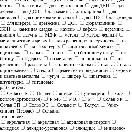
бетона
для гипса
для грунтования
для ДВП
для
дерева
для ДСП
для камня
для кирпича
для
металла
для оцинкованной стали
для ППУ
для фанеры
для шифера
древесина
ДСП
дюралюминий
ЖБИ
каменная кладка
камень
кафель
керамика
кирпич
латунь
МДФ
металл
металл черный
металлические изделия
на окрашенную поверхность
на
шпаклевку
на штукатурку
оцинкованный металл
оцинковка
паркет
плитка
по бетонному полу
по
бетону
по дереву
по металлу
по оцинковке
по
ржавчине
ржавчина
силикатные блоки
сталь
сталь
оцинкованная
стекло
цементные поверхности
черные
и цветные металлы
чугун
шифер
шпатлевка
штукатурка
титановые
разбавитель:
Certacor-R
Thinner
ацетон
Бутилацетат
вода
ксилол (ортоксилол)
Р 646
Р 667
Р-4
Сольв УР
Сольв ЭП
Сольв ЭС
Сольвент
Толуол
Уайт-
спирит (Нефрас)
Сольвин
тип состава:
акрилатная
акриловая
акриловая дисперсия
алкидная
алкидно-уретановая
алкидные
винилово-