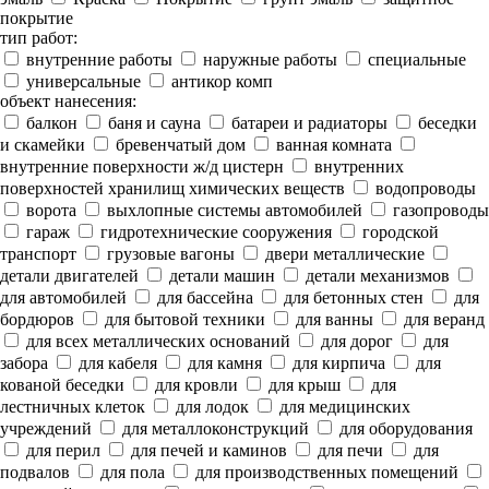
покрытие
тип работ:
внутренние работы
наружные работы
специальные
универсальные
антикор комп
объект нанесения:
балкон
баня и сауна
батареи и радиаторы
беседки
и скамейки
бревенчатый дом
ванная комната
внутренние поверхности ж/д цистерн
внутренних
поверхностей хранилищ химических веществ
водопроводы
ворота
выхлопные системы автомобилей
газопроводы
гараж
гидротехнические сооружения
городской
транспорт
грузовые вагоны
двери металлические
детали двигателей
детали машин
детали механизмов
для автомобилей
для бассейна
для бетонных стен
для
бордюров
для бытовой техники
для ванны
для веранд
для всех металлических оснований
для дорог
для
забора
для кабеля
для камня
для кирпича
для
кованой беседки
для кровли
для крыш
для
лестничных клеток
для лодок
для медицинских
учреждений
для металлоконструкций
для оборудования
для перил
для печей и каминов
для печи
для
подвалов
для пола
для производственных помещений