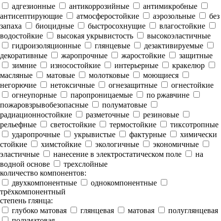
адгезионные
антикоррозийные
антимикробные
антисептирующие
атмосферостойкие
аэрозольные
без
запаха
биоцидные
быстросохнущие
влагостойкие
водостойкие
высокая укрывистость
высокоэластичные
гидроизоляционные
глянцевые
дезактивируемые
декоративные
жаропрочные
жаростойкие
защитные
зимние
износостойкие
интерьерные
кракелюр
масляные
матовые
молотковые
моющиеся
негорючие
нетоксичные
огнезащитные
огнестойкие
огнеупорные
паропроницаемые
по ржавчине
пожаровзрывобезопасные
полуматовые
радиационностойкие
разметочные
резиновые
рельефные
светостойкие
термостойкие
тиксотропные
ударопрочные
укрывистые
фактурные
химически
стойкие
химстойкие
экологичные
экономичные
эластичные
нанесение в электростатическом поле
на
водной основе
трехслойные
количество компонентов:
двухкомпонентные
однокомпонентные
трёхкомпонентный
степень глянца:
глубоко матовая
глянцевая
матовая
полуглянцевая
полуматовая