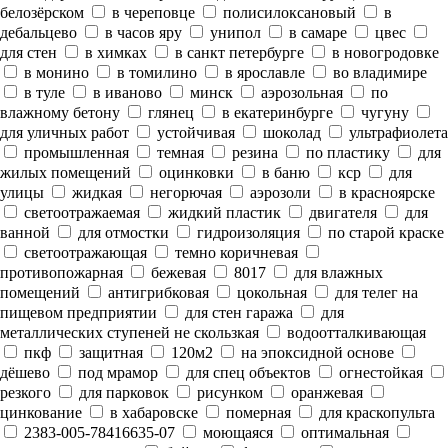
белозёрском
в череповце
полисилоксановый
в
дебальцево
в часов яру
унипол
в самаре
цвес
для стен
в химках
в санкт петербурге
в новогродовке
в монино
в томилино
в ярославле
во владимире
в туле
в иваново
минск
аэрозольная
по
влажному бетону
глянец
в екатеринбурге
чугуну
для уличных работ
устойчивая
шоколад
ультрафиолета
промышленная
темная
резина
по пластику
для
жилых помещений
оцинковки
в баню
кср
для
улицы
жидкая
негорючая
аэрозоли
в красноярске
светоотражаемая
жидкий пластик
двигателя
для
ванной
для отмостки
гидроизоляция
по старой краске
светоотражающая
темно коричневая
противопожарная
бежевая
8017
для влажных
помещений
антигрибковая
цокольная
для телег на
пищевом предприятии
для стен гаража
для
металлических ступеней не скользкая
водоотталкивающая
пкф
защитная
120м2
на эпоксидной основе
дёшево
под мрамор
для спец объектов
огнестойкая
резкого
для парковок
рисунком
оранжевая
цинкование
в хабаровске
померная
для краскопульта
2383-005-78416635-07
моющаяся
оптимальная