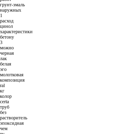
грунт-эмаль
наружных
1
расход
цинол
характеристики
бетону
3
можно
черная
лак
белая
эго
молотковая
композиция
ral
кг
колор
certa
труб
без
растворитель
эпоксидная
чем
ту