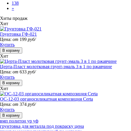
138
»
Хиты продаж
Хит
Грунтовка ГФ-021
Цена:
от
199
руб/
Купить
Хит
Церта-Пласт молотковая грунт-эмаль 3 в 1 по ржавчине
Цена:
от
633
руб/
Купить
Хит
ОС-12-03 органосиликатная композиция Certa
Цена:
от
374
руб/
Купить
вмп политон ур уф
грунтовка для металла под покраску цена