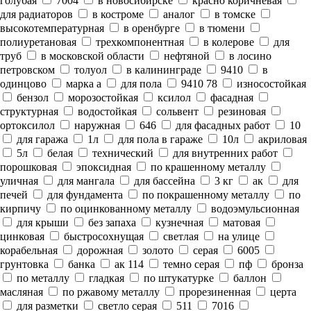
голубая
7004
в новосибирске
красно коричневая
для радиаторов
в костроме
аналог
в томске
высокотемпературная
в оренбурге
в тюмени
полиуретановая
трехкомпонентная
в колерове
для
труб
в московской области
нефтяной
в лосино
петровском
толуол
в калининграде
9410
в
одинцово
марка а
для пола
9410 78
износостойкая
бензол
морозостойкая
ксилол
фасадная
структурная
водостойкая
сольвент
резиновая
ортоксилол
наружная
646
для фасадных работ
10
для гаража
1л
для пола в гараже
10л
акриловая
5л
белая
технический
для внутренних работ
порошковая
эпоксидная
по крашенному металлу
уличная
для мангала
для бассейна
3 кг
ак
для
печей
для фундамента
по покрашенному металлу
по
кирпичу
по оцинкованному металлу
водоэмульсионная
для крыши
без запаха
кузнечная
матовая
цинковая
быстросохнущая
светлая
на улице
корабельная
дорожная
золото
серая
6005
грунтовка
банка
ак 114
темно серая
пф
бронза
по металлу
гладкая
по штукатурке
баллон
масляная
по ржавому металлу
прорезиненная
церта
для разметки
светло серая
511
7016