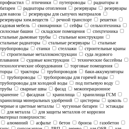
профнастил
птичники
путепроводы
радиаторы и
батареи
радиаторы отопления
резервуары
резервуары
для навоза
резервуары для сыпучих материалов
резервуары хим.веществ
речной транспорт
решетки
садовая мебель
свинарники
сейфы
сельхозтехника
силосные башни
складские помещения
спецтехника
стальные дымовые трубы
стальные конструкции
стальные радиаторы
стальные резервуары
стальные
трубопроводы
станки
стеллажи
строительные краны
строительные металлоконструкции
суда ледового
плавания
судовые конструкции
технические бассейны
технологические оборудования
торговые помещения
торцы
тракторы
трубопроводов
баки-аккумуляторы
трубопроводы
трубопроводы для горячей воды
трубопроводы для холодной воды
под питьевую воду
трубы
сварные швы
фасад
межоперационное
хранение
фасадная
хранилища
хранилища ГСМ
хранилища минеральных удобрений
цистерны
цоколь
черные и цветные металлы
чугунные батареи
эстакады
для металла
для защиты металлов от коррозии
материал поверхности:
алюминий
асфальт
бетон
бронза
газобетон
гипс
гипсокартон
ДВП
дерево
для OSB
для