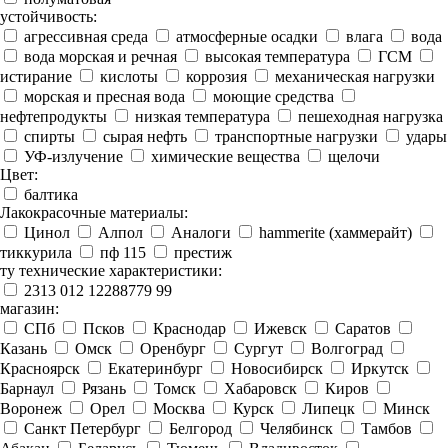
устойчивость:
агрессивная среда
атмосферные осадки
влага
вода
вода морская и речная
высокая температура
ГСМ
истирание
кислоты
коррозия
механическая нагрузки
морская и пресная вода
моющие средства
нефтепродукты
низкая температура
пешеходная нагрузка
спирты
сырая нефть
транспортные нагрузки
удары
УФ-излучение
химические вещества
щелочи
Цвет:
балтика
Лакокрасочные материалы:
Цинол
Алпол
Аналоги
hammerite (хаммерайт)
тиккурила
пф 115
престиж
ту технические характеристики:
2313 012 12288779 99
магазин:
СПб
Псков
Краснодар
Ижевск
Саратов
Казань
Омск
Оренбург
Сургут
Волгоград
Красноярск
Екатеринбург
Новосибирск
Иркутск
Барнаул
Рязань
Томск
Хабаровск
Киров
Воронеж
Орел
Москва
Курск
Липецк
Минск
Санкт Петербург
Белгород
Челябинск
Тамбов