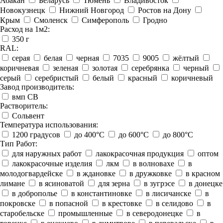
Абакан
Беларусь
Тюмень
Владивосток
Новокузнецк
Нижний Новгород
Ростов на Дону
Крым
Смоленск
Симферополь
Гродно
Расход на 1м2:
350 г
RAL:
серая
белая
черная
7035
9005
жёлтый
коричневая
зеленая
золотая
серебрянка
черный
серый
серебристый
белый
красный
коричневый
Завод производитель:
вмп СВ
Растворитель:
Сольвент
Температура использования:
1200 градусов
до 400°C
до 600°C
до 800°C
Тип Работ:
для наружных работ
лакокрасочная продукция
оптом
лакокрасочные изделия
лкм
в волновахе
в
молодогвардейске
в ждановке
в дружковке
в красном
лимане
в ясиноватой
для зерна
в зугрэсе
в донецке
в доброполье
в константиновке
в лисичанске
в
покровске
в попасной
в крестовке
в селидово
в
старобельске
промышленные
в северодонецке
в