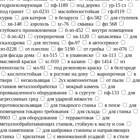
гидроизолирующая
пф-1189
под дерево
ур-15 сэ
под гранит
хп-0231
маслобензостойкая
гф-0119
сурик
для катеров
в беларуси
фл-582
для ступенек
хв-148
аэрозоль
хс-76
смывка
фп 568
глубокого проникновения
б-эп-452
внутри помещения
б-эп-421
суперпрочная
хв-1120
шпаклевка
для
скалодрома
для лестниц
фа-97
в автосервисе
эп-0228
от плесени
фп 5190
от грибка
эп-076
для фасада дома
вл-515
в ульяновске
хв-113
для
масляной краски
хс-010
в казани
фп 1414
из
пенопласта
мл-92
под резиновую краску
в белгороде
кислотостойкая
в ростове на дону
жаропрочная
в
твери
нескользящая
2ух компонентная
от пыли
для
станков металлообработки
мокрый камень
для
промышленного оборудования
в сургуте
пф-133
для
агрессивных сред
для ударной вязкости
противоскользящая
для токарного станка
в пензе
для
помещения токарно требования
для склада
для станка
9003
для оборудования
терракотовая
для
металлообрабатывающих станков, стойкую к маслу и сож
для памятников
для шабровки станины и направляющих
станка
крилатная
с минимальной усадкой
в стиле