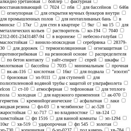
алкидно уретановая
бойлер
фактурная
восстанавливающий
7024
п6в
для бассейнов
646в
огнеупорная
для открытия мучных бункеров внутри
для промышленных полов
для неотапливаных бань
в
минске
17кг
для стен в квартире
9кг
ма 15
для
металлических кольев
растворитель
ко-194
7040
2312-001-23431487-94
в воронеже
небесно-голубая
маслостойкая
винило-эпоксидная
серебрянка
28379-
30
для дорожек
термоизоляционная
огнезащитная
противогрибковая
на резиновой основе
распределителя
по бетон контакту
уайт-спирит
спрей
шкафы
молотковая
бассейна
7035
минимальным
прочная
вк-ак-116
кислотная
16кг
для подвала
"изолэп"
бронзовая
эп-9111
для ступеней
для
полиэтиленовой водяной трубы с защитой от ультрафиолета
elcon
ст-10
атмосферная
тефлоновая
для теплого
пола
холодная
для наружного применения
ак-070
герметик
кремнийорганические
асфальтная
лаки
жидкая резина
фл-03
в челябинске
ас-528
жаростойкая
хс-717
во владивостоке
хв-124
химстойкая
фп 1516
для ванной комнаты
эп-1294
10кг
хв-519
ударопрочная
фп 545
золотая
эп-730
коричневая
б-эп-0237
под камень
хв-784