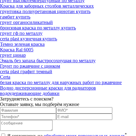
грунт высокотемпературный по металлу
Краска для заборных столбов металлических
грунтовка полиуретановая цинотан купить
гамбит купить
грунт органосиликатный
бронзовая краска по металлу купить
грунт гф по металлу
certa plast кузнечная купить
Темно зеленая краска
Краска Ral 6005
грунт цинар
Эмаль без запаха быстросохнущая по металлу
Грунт по ржавчине с цинком
certa plast графит темный
Certa
белая краска по металлу для наружных работ по ржавчине
Водно дисперсионные краски для радиаторов
водоудерживающие добавки
Затрудняетесь с поиском?
Оставьте заявку, мы подберём нужное
*
Я соглашаюсь на
обработку моих персональных данных