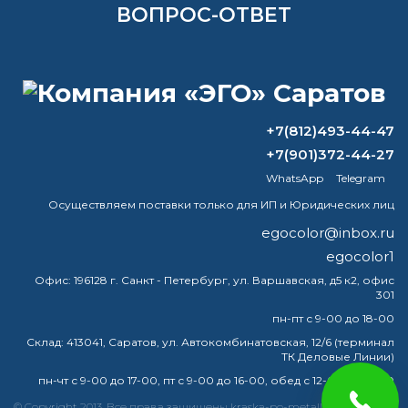
ВОПРОС-ОТВЕТ
Какая краска лучше всего подходит
для металла?
Для чего используется цинковая
+7(812)493-44-47
грунтовка?
+7(901)372-44-27
антикоррозионная грунт-краска
WhatsApp
Telegram
ЦХСК-1467 - нужно окрасить 180 м2
Осуществляем поставки только для ИП и Юридических лиц
мет конструкций. Какое кол-во
egocolor@inbox.ru
требуется? Доставка в
egocolor1
Нижневартовск.
Офис:
196128 г. Санкт - Петербург, ул. Варшавская, д5 к2, офис
301
Какой валик для грунт эмали по
ржавчине?
пн-пт с 9-00 до 18-00
Склад:
413041, Саратов, ул. Автокомбинатовская, 12/6 (терминал
ТК Деловые Линии)
пн-чт с 9-00 до 17-00, пт с 9-00 до 16-00, обед с 12-00 до 13-00
краска
эмаль
металлу
купить
грунт
металла
© Copyright 2013. Все права защищены kraska-po-metallu-saratov.ru