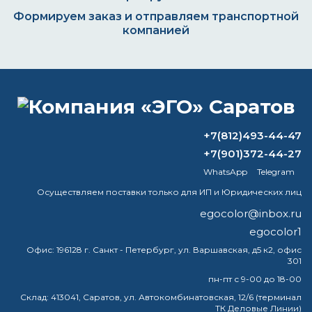
Формируем заказ и отправляем транспортной
компанией
ВОПРОС-ОТВЕТ
+7(812)493-44-47
Как цинк влияет на ржавчину?
+7(901)372-44-27
WhatsApp
Telegram
Можно ли разбавлять молотковую
краску ксилолом?
Осуществляем поставки только для ИП и Юридических лиц
egocolor@inbox.ru
Можно ли наносить полиуретановую
egocolor1
краску на стену?
Офис:
196128 г. Санкт - Петербург, ул. Варшавская, д5 к2, офис
301
Чем отличается акриловая краска от
водоэмульсионной?
пн-пт с 9-00 до 18-00
Склад:
413041, Саратов, ул. Автокомбинатовская, 12/6 (терминал
ТК Деловые Линии)