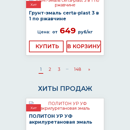
Хит
Грунт-эмаль certa-plast 3 в
1 по ржавчине
649
Цена:
от
руб/кг
КУПИТЬ
...
1
2
3
148
»
ХИТЫ ПРОДАЖ
Хит
ПОЛИТОН УР УФ
акрилуретановая эмаль