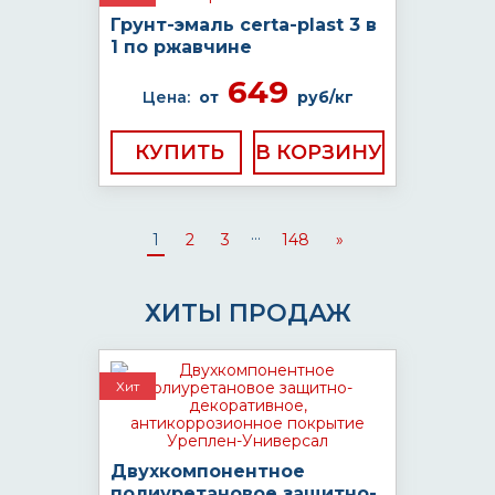
Грунт-эмаль certa-plast 3 в
1 по ржавчине
649
Цена:
от
руб/кг
КУПИТЬ
...
1
2
3
148
»
ХИТЫ ПРОДАЖ
Хит
Двухкомпонентное
полиуретановое защитно-