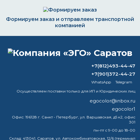
Формируем заказ и отправляем транспортной
компанией
ВОПРОС-ОТВЕТ
+7(812)493-44-47
+7(901)372-44-27
Сколько держится эмаль?
WhatsApp
Telegram
Почему нельзя красить суппорта?
Осуществляем поставки только для ИП и Юридических лиц
egocolor@inbox.ru
Можно ли красить железо
egocolor1
водоэмульсионной краской?
Офис:
196128 г. Санкт - Петербург, ул. Варшавская, д5 к2, офис
301
Что такое целлюлозный
растворитель?
пн-пт с 9-00 до 18-00
Склад:
413041, Саратов, ул. Автокомбинатовская, 12/6 (терминал