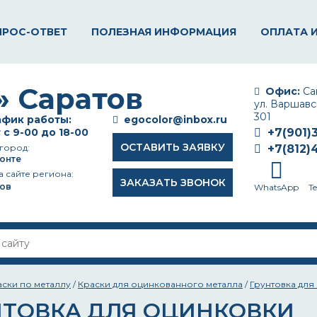
ПРОС-ОТВЕТ
ПОЛЕЗНАЯ ИНФОРМАЦИЯ
ОПЛАТА 
Офис:
Сан
ул. Варшавск
301
фик работы:
egocolor@inbox.ru
 с 9-00 до 18-00
+7(901)
ОСТАВИТЬ ЗАЯВКУ
город:
+7(812)
онте
а сайте региона:
ЗАКАЗАТЬ ЗВОНОК
ов
WhatsApp
T
аски по металлу
/
Краски для оцинкованного металла
/
Грунтовка для
НТОВКА ДЛЯ ОЦИНКОВКИ