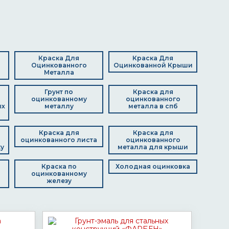
Краска Для
Краска Для
Оцинкованного
Оцинкованной Крыши
Металла
Грунт по
Краска для
оцинкованному
оцинкованного
ых
металлу
металла в спб
Краска для
Краска для
оцинкованного листа
оцинкованного
ку
металла для крыши
Краска по
Холодная оцинковка
оцинкованному
железу