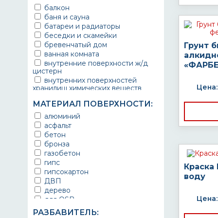
балкон
баня и сауна
батареи и радиаторы
беседки и скамейки
бревенчатый дом
Грунт 
ванная комната
алкидн
внутренние поверхности ж/д
«ФАРБЕ
цистерн
внутренних поверхностей
Цена:
хранилищ химических веществ
водопроводы
МАТЕРИАЛ ПОВЕРХНОСТИ:
ворота
выхлопные системы
алюминий
автомобилей
асфальт
газопроводы
бетон
гараж
бронза
гидротехнические сооружения
газобетон
городской транспорт
гипс
Краска
грузовые вагоны
гипсокартон
воду
двери металлические
ДВП
детали двигателей
дерево
детали машин
Цена:
для OSB
детали механизмов
для бетона
РАЗБАВИТЕЛЬ:
для автомобилей