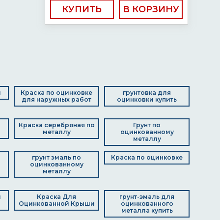
КУПИТЬ
й
Краска по оцинковке
грунтовка для
для наружных работ
оцинковки купить
Краска серебряная по
Грунт по
металлу
оцинкованному
металлу
грунт эмаль по
Краска по оцинковке
оцинкованному
металлу
й
Краска Для
грунт-эмаль для
Оцинкованной Крыши
оцинкованного
металла купить