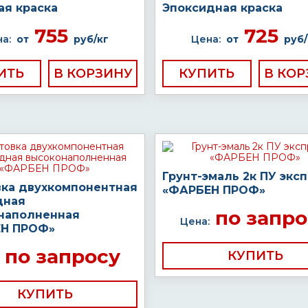
ая краска
Эпоксидная краска
755
725
а:
от
руб/кг
Цена:
от
руб/
ИТЬ
КУПИТЬ
Грунт-эмаль 2к ПУ экс
вка двухкомпонентная
«ФАРБЕН ПРОФ»
дная
по запро
наполненная
Цена:
Н ПРОФ»
по запросу
КУПИТЬ
КУПИТЬ