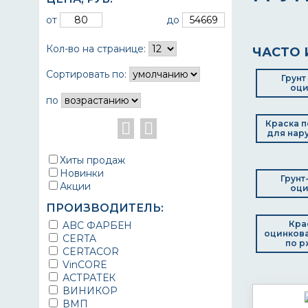
от
до
Кол-во на странице:
ЧАСТО 
Сортировать по:
Грунт
оци
по
Краска п
для нар
Хиты продаж
Новинки
Грунт
Акции
оци
ПРОИЗВОДИТЕЛЬ:
Кра
ABC ФАРБЕН
оцинков
CERTA
по р
CERTACOR
VinCORE
АСТРАТЕК
ВИНИКОР
ВМП