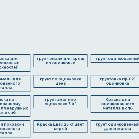
овка для
грунт-эмаль для крыш
грунт оцинкованны
кованных
по оцинковке
рхностей
эмаль для
грунт по оцинковке
грунтовка гф-021
ованного
цена
оцинковка
талла
ска по
грунт эмаль по
Краска для
ованному
оцинковке 3 в 1
оцинкованного
для наружных
металла в спб
от в спб
ля покраски
Краска цвэс 25 кг цвет
грунт оцинкованны
ованного
серый
для металла
талла