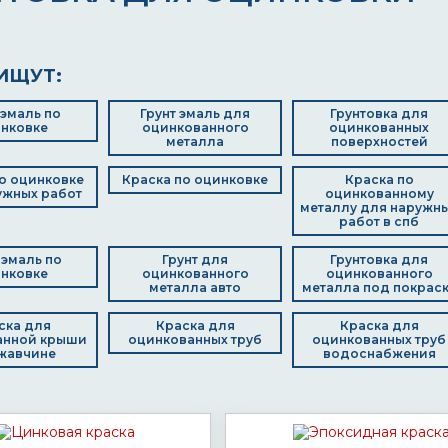
ИЩУТ:
 эмаль по
Грунт эмаль для
Грунтовка для
нковке
оцинкованного
оцинкованных
металла
поверхностей
о оцинковке
Краска по оцинковке
Краска по
ужных работ
оцинкованному
металлу для наружн
работ в спб
-эмаль по
Грунт для
Грунтовка для
нковке
оцинкованного
оцинкованного
металла авто
металла под покрас
ска для
Краска для
Краска для
анной крыши
оцинкованных труб
оцинкованных труб
жавчине
водоснабжения