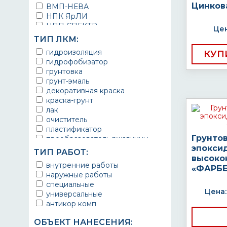
Цинков
ВМП-НЕВА
НПК ЯрЛИ
НПП СПЕКТР
Цен
НПФ ЭМАЛЬ
ТИП ЛКМ:
ТЕРМА
гидроизоляция
КУП
УРЕПЛЕН
гидрофобизатор
грунтовка
грунт-эмаль
декоративная краска
краска-грунт
лак
очиститель
пластификатор
Грунто
преобразователь ржавчины
эпокси
эмаль
ТИП РАБОТ:
Краска
высоко
внутренние работы
Покрытие
«ФАРБЕ
наружные работы
грунт эмаль
специальные
защитное покрытие
Цена:
универсальные
антикор комп
ОБЪЕКТ НАНЕСЕНИЯ: