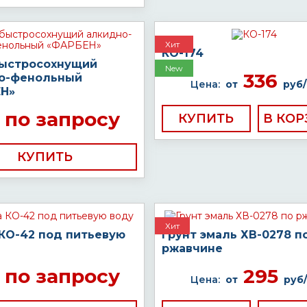
Хит
КО-174
быстросохнущий
New
336
о-фенольный
Цена:
от
руб/
Н»
по запросу
КУПИТЬ
КУПИТЬ
Хит
 КО-42 под питьевую
Грунт эмаль ХВ-0278 п
ржавчине
по запросу
295
Цена:
от
руб/