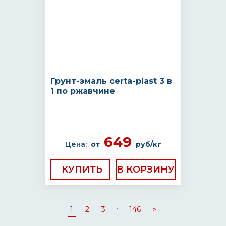
Грунт-эмаль certa-plast 3 в
1 по ржавчине
649
Цена:
от
руб/кг
КУПИТЬ
...
1
2
3
146
»