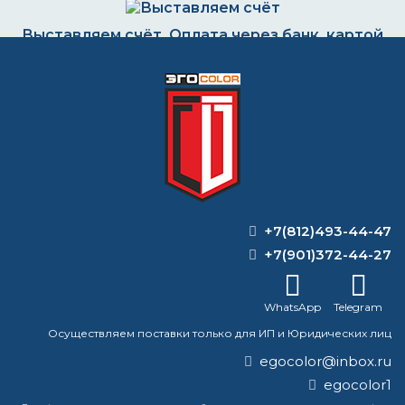
Выставляем счёт. Оплата через банк, картой
или наличными
Формируем заказ и отправляем транспортной
компанией
+7(812)493-44-47
ВОПРОС-ОТВЕТ
+7(901)372-44-27
Какая бывает грунтовка по металлу?
WhatsApp
Telegram
Для чего используют металл цинк?
Осуществляем поставки только для ИП и Юридических лиц
egocolor@inbox.ru
Можно ли красить мангал внутри
egocolor1
термостойкой краской?