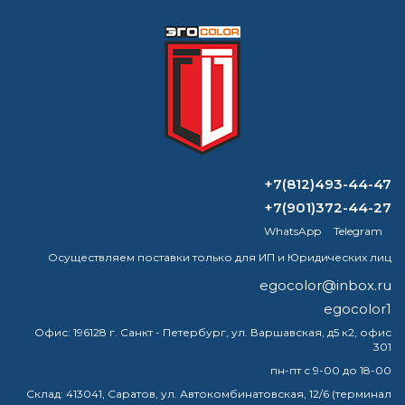
Формируем заказ и отправляем транспортной
компанией
+7(812)493-44-47
ВОПРОС-ОТВЕТ
+7(901)372-44-27
WhatsApp
Telegram
Сколько нужно краски на 20 кв м?
Осуществляем поставки только для ИП и Юридических лиц
Сколько сохнет изолэп мастик?
egocolor@inbox.ru
egocolor1
Чем покрасить металл чтобы не
ржавел на улице?
Офис:
196128 г. Санкт - Петербург, ул. Варшавская, д5 к2, офис
301
Какой раствор лучше для печки?
пн-пт с 9-00 до 18-00
Склад:
413041, Саратов, ул. Автокомбинатовская, 12/6 (терминал