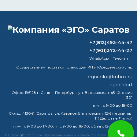
ВОПРОС-ОТВЕТ
Выбор ЛКМ для холодных помещений
+7(812)493-44-47
+7(901)372-44-27
в.скажите пожалуйста почему после
WhatsApp
Telegram
оцинковка порошковый краска
ложится плохо получается шуршави
Осуществляем поставки только для ИП и Юридических лиц
egocolor@inbox.ru
Как называются краски на водной
egocolor1
основе?
Офис:
196128 г. Санкт - Петербург, ул. Варшавская, д5 к2, офис
301
Чем лучше всего разбавлять эмалевую
краску?
пн-пт с 9-00 до 18-00
Склад:
413041, Саратов, ул. Автокомбинатовская, 12/6 (терминал
ТК Деловые Линии)
пн-чт с 9-00 до 17-00, пт с 9-00 до 16-00, обед с 12-00 до 13-00
краска
эмаль
металлу
купить
грунт
металла
© Copyright 2013. Все права защищены kraska-po-metallu-saratov.ru