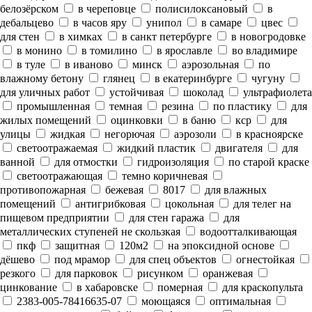
белозёрском
в череповце
полисилоксановый
в
дебальцево
в часов яру
унипол
в самаре
цвес
для стен
в химках
в санкт петербурге
в новогродовке
в монино
в томилино
в ярославле
во владимире
в туле
в иваново
минск
аэрозольная
по
влажному бетону
глянец
в екатеринбурге
чугуну
для уличных работ
устойчивая
шоколад
ультрафиолета
промышленная
темная
резина
по пластику
для
жилых помещений
оцинковки
в баню
кср
для
улицы
жидкая
негорючая
аэрозоли
в красноярске
светоотражаемая
жидкий пластик
двигателя
для
ванной
для отмостки
гидроизоляция
по старой краске
светоотражающая
темно коричневая
противопожарная
бежевая
8017
для влажных
помещений
антигрибковая
цокольная
для телег на
пищевом предприятии
для стен гаража
для
металлических ступеней не скользкая
водоотталкивающая
пкф
защитная
120м2
на эпоксидной основе
дёшево
под мрамор
для спец объектов
огнестойкая
резкого
для парковок
рисунком
оранжевая
цинкование
в хабаровске
померная
для краскопульта
2383-005-78416635-07
моющаяся
оптимальная