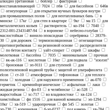
алкидно уретановая
бойлер
фактурная
восстанавливающий
7024
п6в
для бассейнов
646в
огнеупорная
для открытия мучных бункеров внутри
для промышленных полов
для неотапливаных бань
в
минске
17кг
для стен в квартире
9кг
ма 15
для
металлических кольев
растворитель
ко-194
7040
2312-001-23431487-94
в воронеже
небесно-голубая
маслостойкая
винило-эпоксидная
серебрянка
28379-
30
для дорожек
термоизоляционная
огнезащитная
противогрибковая
на резиновой основе
распределителя
по бетон контакту
уайт-спирит
спрей
шкафы
молотковая
бассейна
7035
минимальным
прочная
вк-ак-116
кислотная
16кг
для подвала
"изолэп"
бронзовая
эп-9111
для ступеней
для
полиэтиленовой водяной трубы с защитой от ультрафиолета
elcon
ст-10
атмосферная
тефлоновая
для теплого
пола
холодная
для наружного применения
ак-070
герметик
кремнийорганические
асфальтная
лаки
жидкая резина
фл-03
в челябинске
ас-528
жаростойкая
хс-717
во владивостоке
хв-124
химстойкая
фп 1516
для ванной комнаты
эп-1294
10кг
хв-519
ударопрочная
фп 545
золотая
эп-730
коричневая
б-эп-0237
под камень
хв-784