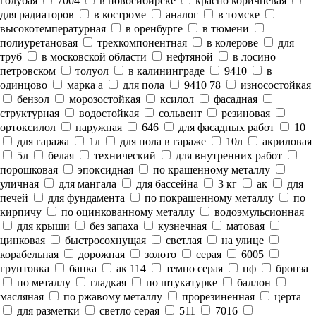
голубая
7004
в новосибирске
красно коричневая
для радиаторов
в костроме
аналог
в томске
высокотемпературная
в оренбурге
в тюмени
полиуретановая
трехкомпонентная
в колерове
для
труб
в московской области
нефтяной
в лосино
петровском
толуол
в калининграде
9410
в
одинцово
марка а
для пола
9410 78
износостойкая
бензол
морозостойкая
ксилол
фасадная
структурная
водостойкая
сольвент
резиновая
ортоксилол
наружная
646
для фасадных работ
10
для гаража
1л
для пола в гараже
10л
акриловая
5л
белая
технический
для внутренних работ
порошковая
эпоксидная
по крашенному металлу
уличная
для мангала
для бассейна
3 кг
ак
для
печей
для фундамента
по покрашенному металлу
по
кирпичу
по оцинкованному металлу
водоэмульсионная
для крыши
без запаха
кузнечная
матовая
цинковая
быстросохнущая
светлая
на улице
корабельная
дорожная
золото
серая
6005
грунтовка
банка
ак 114
темно серая
пф
бронза
по металлу
гладкая
по штукатурке
баллон
масляная
по ржавому металлу
прорезиненная
церта
для разметки
светло серая
511
7016