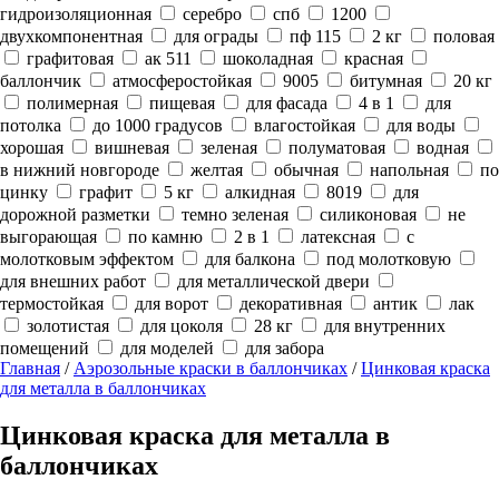
гидроизоляционная
серебро
спб
1200
двухкомпонентная
для ограды
пф 115
2 кг
половая
графитовая
ак 511
шоколадная
красная
баллончик
атмосферостойкая
9005
битумная
20 кг
полимерная
пищевая
для фасада
4 в 1
для
потолка
до 1000 градусов
влагостойкая
для воды
хорошая
вишневая
зеленая
полуматовая
водная
в нижний новгороде
желтая
обычная
напольная
по
цинку
графит
5 кг
алкидная
8019
для
дорожной разметки
темно зеленая
силиконовая
не
выгорающая
по камню
2 в 1
латексная
с
молотковым эффектом
для балкона
под молотковую
для внешних работ
для металлической двери
термостойкая
для ворот
декоративная
антик
лак
золотистая
для цоколя
28 кг
для внутренних
помещений
для моделей
для забора
Главная
/
Аэрозольные краски в баллончиках
/
Цинковая краска
для металла в баллончиках
Цинковая краска для металла в
баллончиках