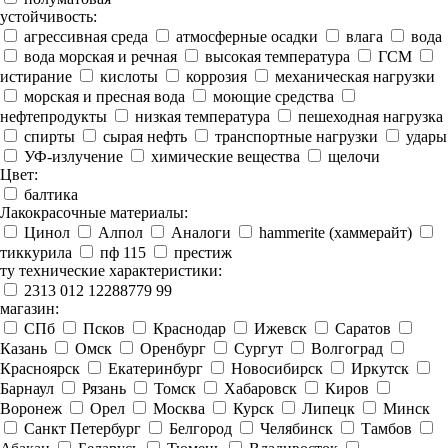
устойчивость:
агрессивная среда
атмосферные осадки
влага
вода
вода морская и речная
высокая температура
ГСМ
истирание
кислоты
коррозия
механическая нагрузки
морская и пресная вода
моющие средства
нефтепродукты
низкая температура
пешеходная нагрузка
спирты
сырая нефть
транспортные нагрузки
удары
УФ-излучение
химические вещества
щелочи
Цвет:
балтика
Лакокрасочные материалы:
Цинол
Алпол
Аналоги
hammerite (хаммерайт)
тиккурила
пф 115
престиж
ту технические характеристики:
2313 012 12288779 99
магазин:
СПб
Псков
Краснодар
Ижевск
Саратов
Казань
Омск
Оренбург
Сургут
Волгоград
Красноярск
Екатеринбург
Новосибирск
Иркутск
Барнаул
Рязань
Томск
Хабаровск
Киров
Воронеж
Орел
Москва
Курск
Липецк
Минск
Санкт Петербург
Белгород
Челябинск
Тамбов