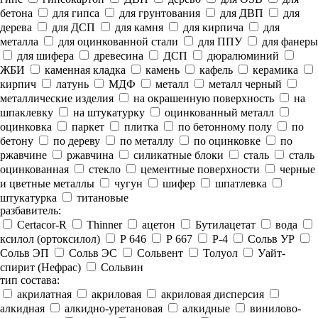
бетона
для гипса
для грунтования
для ДВП
для
дерева
для ДСП
для камня
для кирпича
для
металла
для оцинкованной стали
для ППУ
для фанеры
для шифера
древесина
ДСП
дюралюминий
ЖБИ
каменная кладка
камень
кафель
керамика
кирпич
латунь
МДФ
металл
металл черный
металлические изделия
на окрашенную поверхность
на
шпаклевку
на штукатурку
оцинкованный металл
оцинковка
паркет
плитка
по бетонному полу
по
бетону
по дереву
по металлу
по оцинковке
по
ржавчине
ржавчина
силикатные блоки
сталь
сталь
оцинкованная
стекло
цементные поверхности
черные
и цветные металлы
чугун
шифер
шпатлевка
штукатурка
титановые
разбавитель:
Certacor-R
Thinner
ацетон
Бутилацетат
вода
ксилол (ортоксилол)
Р 646
Р 667
Р-4
Сольв УР
Сольв ЭП
Сольв ЭС
Сольвент
Толуол
Уайт-
спирит (Нефрас)
Сольвин
тип состава:
акрилатная
акриловая
акриловая дисперсия
алкидная
алкидно-уретановая
алкидные
винилово-