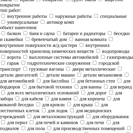
покрытие
тип работ:
внутренние работы
наружные работы
специальные
универсальные
антикор комп
объект нанесения:
балкон
баня и сауна
батареи и радиаторы
беседки
и скамейки
бревенчатый дом
ванная комната
внутренние поверхности ж/д цистерн
внутренних
поверхностей хранилищ химических веществ
водопроводы
ворота
выхлопные системы автомобилей
газопроводы
гараж
гидротехнические сооружения
городской
транспорт
грузовые вагоны
двери металлические
детали двигателей
детали машин
детали механизмов
для автомобилей
для бассейна
для бетонных стен
для
бордюров
для бытовой техники
для ванны
для веранд
для всех металлических оснований
для дорог
для
забора
для кабеля
для камня
для кирпича
для
кованой беседки
для кровли
для крыш
для
лестничных клеток
для лодок
для медицинских
учреждений
для металлоконструкций
для оборудования
для перил
для печей и каминов
для печи
для
подвалов
для пола
для производственных помещений