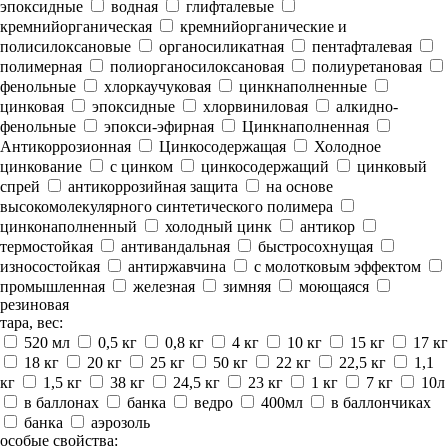
эпоксидные
водная
глифталевые
кремнийорганическая
кремнийорганические и
полисилоксановые
органосиликатная
пентафталевая
полимерная
полиорганосилоксановая
полиуретановая
фенольные
хлоркаучуковая
цинкнаполненные
цинковая
эпоксидные
хлорвиниловая
алкидно-
фенольные
эпокси-эфирная
Цинкнаполненная
Антикоррозионная
Цинкосодержащая
Холодное
цинкование
с цинком
цинкосодержащий
цинковый
спрей
антикоррозийная защита
на основе
высокомолекулярного синтетического полимера
цинконаполненный
холодный цинк
антикор
термостойкая
антивандальная
быстросохнущая
износостойкая
антиржавчина
с молотковым эффектом
промышленная
железная
зимняя
моющаяся
резиновая
тара, вес:
520 мл
0,5 кг
0,8 кг
4 кг
10 кг
15 кг
17 кг
18 кг
20 кг
25 кг
50 кг
22 кг
22,5 кг
1,1
кг
1,5 кг
38 кг
24,5 кг
23 кг
1 кг
7 кг
10л
в баллонах
банка
ведро
400мл
в баллончиках
банка
аэрозоль
особые свойства: