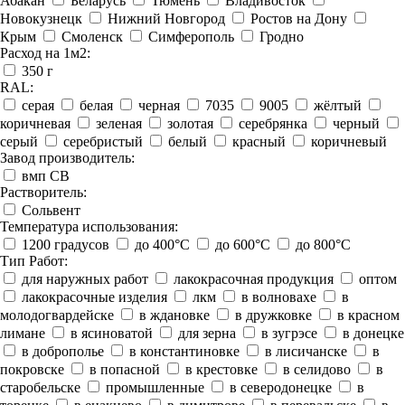
Абакан
Беларусь
Тюмень
Владивосток
Новокузнецк
Нижний Новгород
Ростов на Дону
Крым
Смоленск
Симферополь
Гродно
Расход на 1м2:
350 г
RAL:
серая
белая
черная
7035
9005
жёлтый
коричневая
зеленая
золотая
серебрянка
черный
серый
серебристый
белый
красный
коричневый
Завод производитель:
вмп СВ
Растворитель:
Сольвент
Температура использования:
1200 градусов
до 400°C
до 600°C
до 800°C
Тип Работ:
для наружных работ
лакокрасочная продукция
оптом
лакокрасочные изделия
лкм
в волновахе
в
молодогвардейске
в ждановке
в дружковке
в красном
лимане
в ясиноватой
для зерна
в зугрэсе
в донецке
в доброполье
в константиновке
в лисичанске
в
покровске
в попасной
в крестовке
в селидово
в
старобельске
промышленные
в северодонецке
в