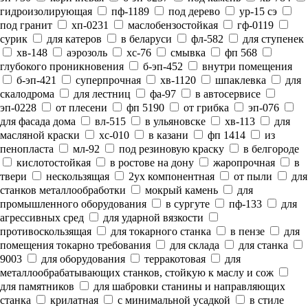
гидроизолирующая
пф-1189
под дерево
ур-15 сэ
под гранит
хп-0231
маслобензостойкая
гф-0119
сурик
для катеров
в беларуси
фл-582
для ступенек
хв-148
аэрозоль
хс-76
смывка
фп 568
глубокого проникновения
б-эп-452
внутри помещения
б-эп-421
суперпрочная
хв-1120
шпаклевка
для
скалодрома
для лестниц
фа-97
в автосервисе
эп-0228
от плесени
фп 5190
от грибка
эп-076
для фасада дома
вл-515
в ульяновске
хв-113
для
масляной краски
хс-010
в казани
фп 1414
из
пенопласта
мл-92
под резиновую краску
в белгороде
кислотостойкая
в ростове на дону
жаропрочная
в
твери
нескользящая
2ух компонентная
от пыли
для
станков металлообработки
мокрый камень
для
промышленного оборудования
в сургуте
пф-133
для
агрессивных сред
для ударной вязкости
противоскользящая
для токарного станка
в пензе
для
помещения токарно требования
для склада
для станка
9003
для оборудования
терракотовая
для
металлообрабатывающих станков, стойкую к маслу и сож
для памятников
для шабровки станины и направляющих
станка
крилатная
с минимальной усадкой
в стиле