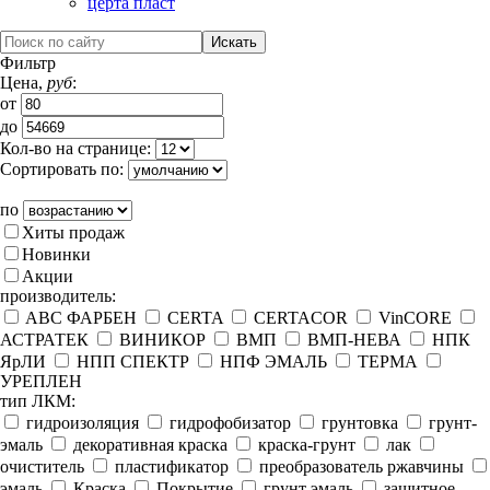
церта пласт
Фильтр
Цена,
руб
:
от
до
Кол-во на странице:
Сортировать по:
по
Хиты продаж
Новинки
Акции
производитель:
ABC ФАРБЕН
CERTA
CERTACOR
VinCORE
АСТРАТЕК
ВИНИКОР
ВМП
ВМП-НЕВА
НПК
ЯрЛИ
НПП СПЕКТР
НПФ ЭМАЛЬ
ТЕРМА
УРЕПЛЕН
тип ЛКМ:
гидроизоляция
гидрофобизатор
грунтовка
грунт-
эмаль
декоративная краска
краска-грунт
лак
очиститель
пластификатор
преобразователь ржавчины
эмаль
Краска
Покрытие
грунт эмаль
защитное