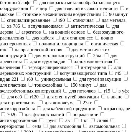
бетонный лофт
для покраски металлообрабатывающего
оборудования
в днр
для изделий высокой точности
в
москве
стойкое к механическим воздействиям
90 минут
специализированные
r90
станочная
для металла
хв 785
вспучивающаяся
антистатическая
для
дерева
агрегатов
на водной основе
безвоздушного
распыления
для кабеля
для станков ссс
водно
дисперсионная
поливинилхлоридная
органическая
озк
на органической основе
для металлических
конструкций
для металлоконструкций
25кг
для
древесины
для воздуховодов
однокомпонентная
кабельная
терморасширяющаяся
интерьерная
для
деревянных конструкций
вспучивающегося типа
r45
вд ак 221
r60
универсальная
для путей эвакуации
для пластика
тонкослойная
150 минут
для
железобетонных конструкций
для потолков
r15
в уфе
для осб
r120
для стен путей эвакуации
в анапе
для строительства
для линолеума
23кг
антикоррозийная
для кабельной продукции
в краснодаре
7026
для фасадов зданий
по ржавчине
антикоррозионная
грунт
3в1
1 кг
синяя
серебристая
certa
для автомобиля
автомобильная