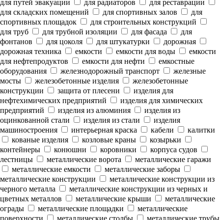
для путей эвакуации
для радиаторов
для реставрации
для складских помещений
для спортивных залов
для
спортивных площадок
для строительных конструкций
для труб
для трубной изоляции
для фасада
для
фонтанов
для цоколя
для штукатурки
дорожная
дорожная техника
емкости
емкости для воды
емкости
для нефтепродуктов
емкости для нефти
емкостные
оборудования
железнодорожный транспорт
железные
мосты
железобетонные изделия
железобетонные
конструкции
защита от плесени
изделия для
нефтехимических предприятий
изделия для химических
предприятий
изделия из алюминия
изделия из
оцинкованной стали
изделия из стали
изделия
машиностроения
интерьерная краска
кабели
калитки
кованые изделия
козловые краны
козырьки
контейнеры
конюшни
коровники
корпуса судов
лестницы
металлические ворота
металлические гаражи
металлические емкости
металлические заборы
металлические конструкции
металлические конструкции из
черного металла
металлические конструкции из черных и
цветных металлов
металлические крыши
металлические
ограды
металлические площадки
металлические
поверхности
металлические столбы
металлические трубы