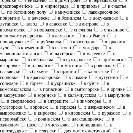
торецке
в енакиево
в димитрове
в перевальске
в
красноармейске
в мирнограде
в приволье
в счастье
по бетонному полу
в миусинске
лакокрасочное
покрытие
в алчевске
в белицком
в докучаевске
в
луганске
завод
в авдеевке
в дмитрове
в
краматорске
в новоазовске
в снежном
в стаханове
в юнокоммунаровске
в алмазном
в артёмово
в
новодружеске
в рубежном
в краснодоне
в красном
луче
в кременной
в сватово
в угледаре
в
червонопартизанске
в шахтёрске
в макеевке
в
марьинке
в николаевке
в суходольске
в артёмовске
в горняке
в иловайске
в моспино
в ровеньках
в
славянске
в бахмуте
в ирмино
в харцызске
в
горловке
в красногоровке
в лимане
в лутугино
в
соледаре
в торезе
в украинске
в бунге
в
комсомольском
в попасной
в святогорске
в брянке
в вахрушево
в зоринске
в кальмиусском
в мариуполе
в свердловске
в антраците
в зимогорье
в
углегорске
воронеж
в горском
в дзержинском
в
амвросиевке
в кировске
в кировском
в курахово
в
первомайске
в родинском
в александровске
в
зализном
цвэс
в чистяково
поставщики
в
светлодарске
в северске
для мостоконструкций
в