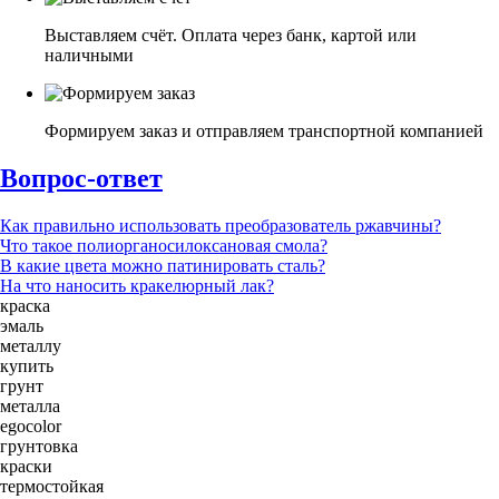
Выставляем счёт. Оплата через банк, картой или
наличными
Формируем заказ и отправляем транспортной компанией
Вопрос-ответ
Как правильно использовать преобразователь ржавчины?
Что такое полиорганосилоксановая смола?
В какие цвета можно патинировать сталь?
На что наносить кракелюрный лак?
краска
эмаль
металлу
купить
грунт
металла
egocolor
грунтовка
краски
термостойкая