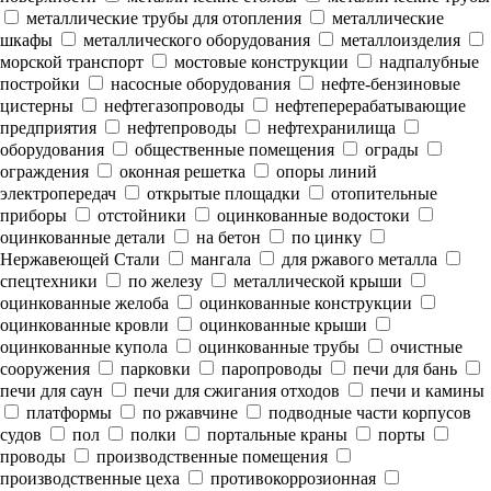
металлические трубы для отопления
металлические
шкафы
металлического оборудования
металлоизделия
морской транспорт
мостовые конструкции
надпалубные
постройки
насосные оборудования
нефте-бензиновые
цистерны
нефтегазопроводы
нефтеперерабатывающие
предприятия
нефтепроводы
нефтехранилища
оборудования
общественные помещения
ограды
ограждения
оконная решетка
опоры линий
электропередач
открытые площадки
отопительные
приборы
отстойники
оцинкованные водостоки
оцинкованные детали
на бетон
по цинку
Нержавеющей Стали
мангала
для ржавого металла
спецтехники
по железу
металлической крыши
оцинкованные желоба
оцинкованные конструкции
оцинкованные кровли
оцинкованные крыши
оцинкованные купола
оцинкованные трубы
очистные
сооружения
парковки
паропроводы
печи для бань
печи для саун
печи для сжигания отходов
печи и камины
платформы
по ржавчине
подводные части корпусов
судов
пол
полки
портальные краны
порты
проводы
производственные помещения
производственные цеха
противокоррозионная