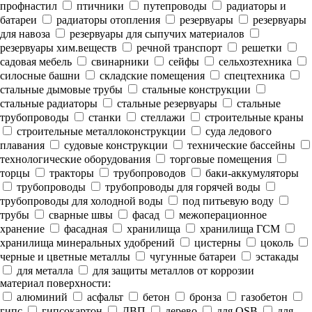
профнастил
птичники
путепроводы
радиаторы и
батареи
радиаторы отопления
резервуары
резервуары
для навоза
резервуары для сыпучих материалов
резервуары хим.веществ
речной транспорт
решетки
садовая мебель
свинарники
сейфы
сельхозтехника
силосные башни
складские помещения
спецтехника
стальные дымовые трубы
стальные конструкции
стальные радиаторы
стальные резервуары
стальные
трубопроводы
станки
стеллажи
строительные краны
строительные металлоконструкции
суда ледового
плавания
судовые конструкции
технические бассейны
технологические оборудования
торговые помещения
торцы
тракторы
трубопроводов
баки-аккумуляторы
трубопроводы
трубопроводы для горячей воды
трубопроводы для холодной воды
под питьевую воду
трубы
сварные швы
фасад
межоперационное
хранение
фасадная
хранилища
хранилища ГСМ
хранилища минеральных удобрений
цистерны
цоколь
черные и цветные металлы
чугунные батареи
эстакады
для металла
для защиты металлов от коррозии
материал поверхности:
алюминий
асфальт
бетон
бронза
газобетон
гипс
гипсокартон
ДВП
дерево
для OSB
для