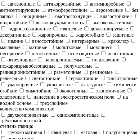
адгезионные
антикоррозийные
антимикробные
антисептирующие
атмосферостойкие
аэрозольные
без
запаха
биоцидные
быстросохнущие
влагостойкие
водостойкие
высокая укрывистость
высокоэластичные
гидроизоляционные
глянцевые
дезактивируемые
декоративные
жаропрочные
жаростойкие
защитные
зимние
износостойкие
интерьерные
кракелюр
масляные
матовые
молотковые
моющиеся
негорючие
нетоксичные
огнезащитные
огнестойкие
огнеупорные
паропроницаемые
по ржавчине
пожаровзрывобезопасные
полуматовые
радиационностойкие
разметочные
резиновые
рельефные
светостойкие
термостойкие
тиксотропные
ударопрочные
укрывистые
фактурные
химически
стойкие
химстойкие
экологичные
экономичные
эластичные
нанесение в электростатическом поле
на
водной основе
трехслойные
количество компонентов:
двухкомпонентные
однокомпонентные
трёхкомпонентный
степень глянца:
глубоко матовая
глянцевая
матовая
полуглянцевая
полуматовая