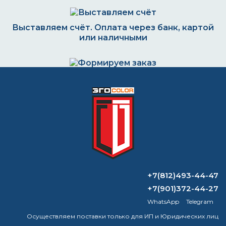
Выставляем счёт. Оплата через банк, картой
или наличными
Формируем заказ и отправляем транспортной
компанией
ВОПРОС-ОТВЕТ
Как снять водоэмульсионную краску с
+7(812)493-44-47
металла?
+7(901)372-44-27
WhatsApp
Telegram
Чем отличается акриловая краска от
краски на водной основе?
Осуществляем поставки только для ИП и Юридических лиц