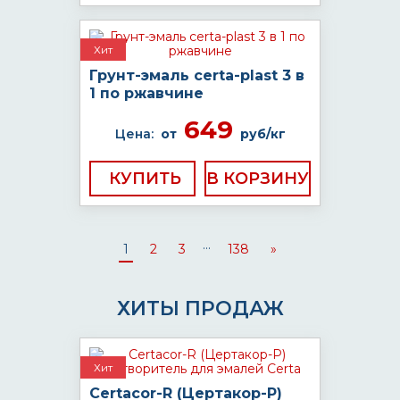
Хит
Грунт-эмаль certa-plast 3 в
1 по ржавчине
649
Цена:
от
руб/кг
КУПИТЬ
...
1
2
3
138
»
ХИТЫ ПРОДАЖ
Хит
Certacor-R (Цертакор-Р)