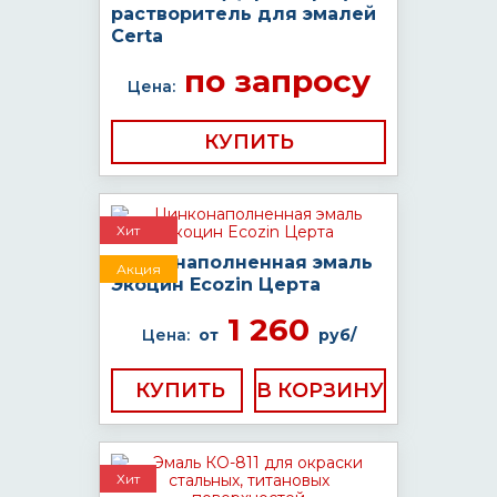
растворитель для эмалей
Certa
по запросу
Цена:
КУПИТЬ
Хит
Цинконаполненная эмаль
Акция
Экоцин Ecozin Церта
1 260
Цена:
от
руб/
КУПИТЬ
Хит