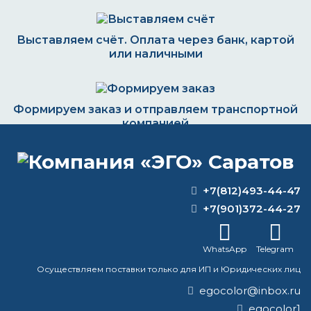
Выставляем счёт. Оплата через банк, картой
или наличными
Формируем заказ и отправляем транспортной
компанией
+7(812)493-44-47
ВОПРОС-ОТВЕТ
+7(901)372-44-27
Какая краска лучше для печи?
WhatsApp
Telegram
Какой краской лучше красить бетон на
Осуществляем поставки только для ИП и Юридических лиц
улице?
egocolor@inbox.ru
egocolor1