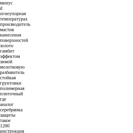
минус
d
огнеупорная
температурах
производитель
мастик
нанесения
поверхностей
золото
гамбит
эффектом
зимой
молотковую
разбавитель
стойкая
грунтовки
полимерная
плиточный
где
аналог
серебрянка
защиты
такое
1200
инструкция