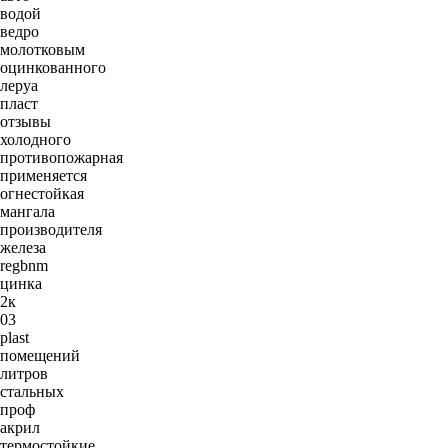
водой
ведро
молотковым
оцинкованного
леруа
пласт
отзывы
холодного
противопожарная
применяется
огнестойкая
мангала
производителя
железа
regbnm
цинка
2к
03
plast
помещений
литров
стальных
проф
акрил
термостойкие