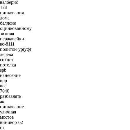
валберис
174
цинкования
дома
баллоне
оцинкованному
зимняя
нержавейки
ко-8111
политон-ур(уф)
дерева
сохнет
потолка
spb
нанесение
npp
вес
7040
разбавлять
ак
цинкование
уличная
мостов
виникор-62
ru