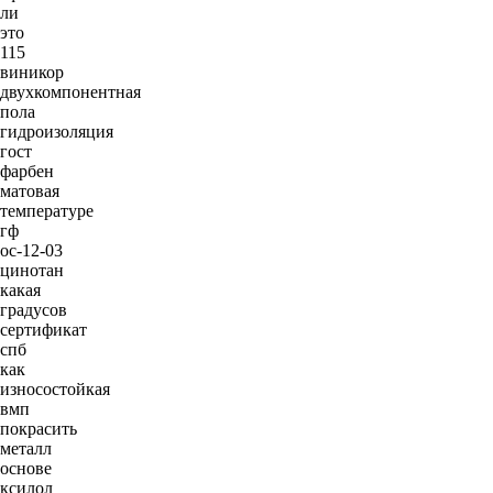
ли
это
115
виникор
двухкомпонентная
пола
гидроизоляция
гост
фарбен
матовая
температуре
гф
ос-12-03
цинотан
какая
градусов
сертификат
спб
как
износостойкая
вмп
покрасить
металл
основе
ксилол