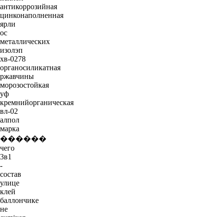
антикоррозийная
цинконаполненная
ярли
ос
металлических
изолэп
хв-0278
органосиликатная
ржавчины
морозостойкая
уф
кремнийорганическая
вл-02
алпол
марка
������
чего
3в1
-
состав
улице
клей
баллончике
не