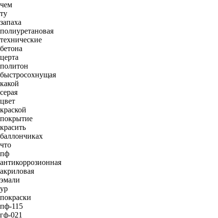
чем
ту
запаха
полиуретановая
технические
бетона
церта
политон
быстросохнущая
какой
серая
цвет
краской
покрытие
красить
баллончиках
что
пф
антикоррозионная
акриловая
эмали
ур
покраски
пф-115
гф-021