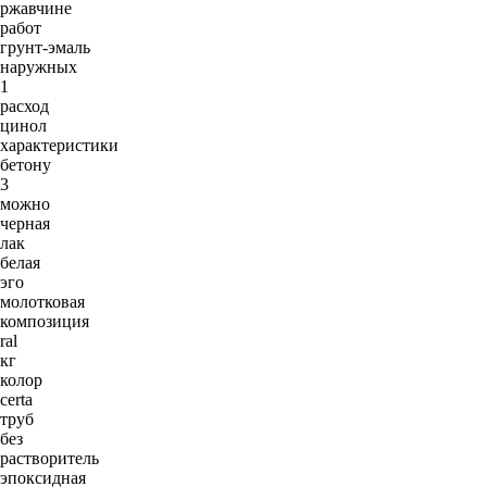
ржавчине
работ
грунт-эмаль
наружных
1
расход
цинол
характеристики
бетону
3
можно
черная
лак
белая
эго
молотковая
композиция
ral
кг
колор
certa
труб
без
растворитель
эпоксидная