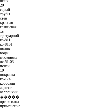
цинк
20
серый
трубы
стен
красная
глянцевая
хв
тротуарной
ко-811
ко-8101
полов
воды
алюминия
ос-51-03
печей
10
покраска
ко-174
коррозии
аэрозоль
баллончик
�����
ортоксилол
применение