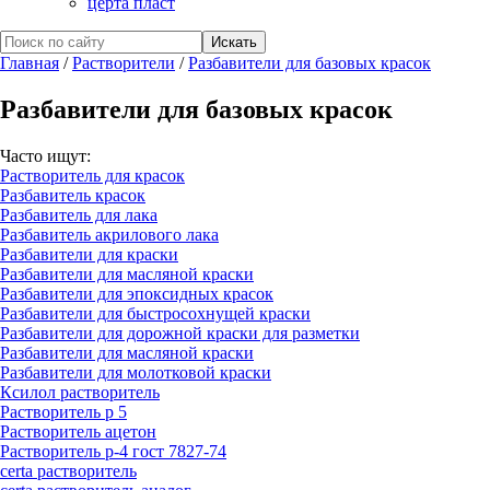
церта пласт
Главная
/
Растворители
/
Разбавители для базовых красок
Разбавители для базовых красок
Часто ищут:
Растворитель для красок
Разбавитель красок
Разбавитель для лака
Разбавитель акрилового лака
Разбавители для краски
Разбавители для масляной краски
Разбавители для эпоксидных красок
Разбавители для быстросохнущей краски
Разбавители для дорожной краски для разметки
Разбавители для масляной краски
Разбавители для молотковой краски
Ксилол растворитель
Растворитель р 5
Растворитель ацетон
Растворитель р-4 гост 7827-74
certa растворитель