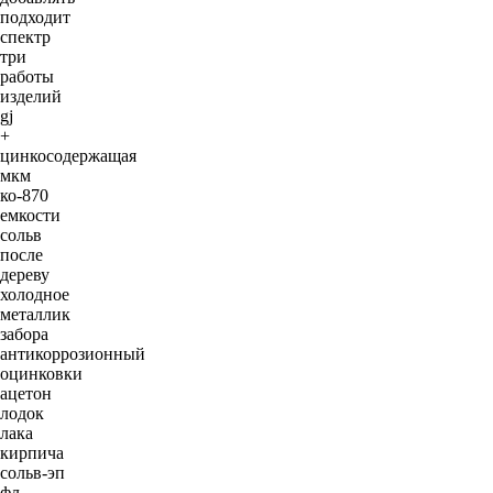
подходит
спектр
три
работы
изделий
gj
+
цинкосодержащая
мкм
ко-870
емкости
сольв
после
дереву
холодное
металлик
забора
антикоррозионный
оцинковки
ацетон
лодок
лака
кирпича
сольв-эп
фл