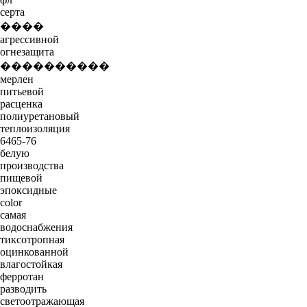
серта
����
агрессивной
огнезащита
����������
мерлен
питьевой
расценка
полиуретановый
теплоизоляция
6465-76
белую
производства
пищевой
эпоксидные
color
самая
водоснабжения
тиксотропная
оцинкованной
влагостойкая
ферротан
разводить
светоотражающая