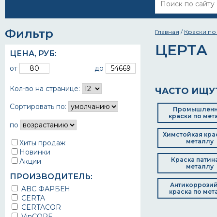
Фильтр
Главная
/
Краски по
ЦЕРТА
ЦЕНА,
РУБ
:
от
до
Кол-во на странице:
ЧАСТО ИЩУ
Сортировать по:
Промышлен
краски по мет
по
Химстойкая кра
металлу
Хиты продаж
Новинки
Краска патин
Акции
металлу
ПРОИЗВОДИТЕЛЬ:
Антикоррози
ABC ФАРБЕН
краска по мет
CERTA
CERTACOR
VinCORE