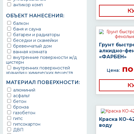
антикор комп
К
ОБЪЕКТ НАНЕСЕНИЯ:
балкон
баня и сауна
батареи и радиаторы
беседки и скамейки
Грунт быстр
бревенчатый дом
алкидно-фе
ванная комната
«ФАРБЕН»
внутренние поверхности ж/д
цистерн
по
внутренних поверхностей
Цена:
хранилищ химических веществ
водопроводы
МАТЕРИАЛ ПОВЕРХНОСТИ:
ворота
К
выхлопные системы
алюминий
автомобилей
асфальт
газопроводы
бетон
гараж
бронза
гидротехнические сооружения
газобетон
городской транспорт
гипс
Краска КО-4
грузовые вагоны
гипсокартон
воду
двери металлические
ДВП