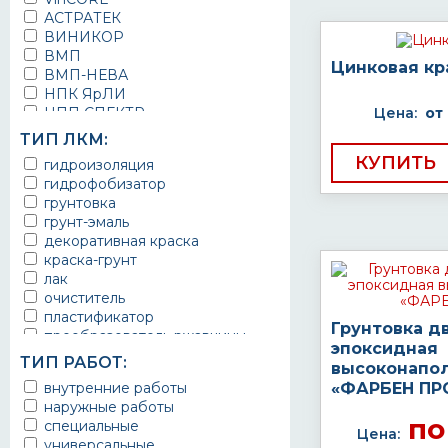
АСТРАТЕК
ВИНИКОР
ВМП
Цинковая кр
ВМП-НЕВА
НПК ЯрЛИ
НПП СПЕКТР
Цена:
от
НПФ ЭМАЛЬ
ТИП ЛКМ:
ТЕРМА
КУПИТЬ
гидроизоляция
УРЕПЛЕН
гидрофобизатор
грунтовка
грунт-эмаль
декоративная краска
краска-грунт
лак
очиститель
пластификатор
Грунтовка д
преобразователь ржавчины
эпоксидная
эмаль
ТИП РАБОТ:
высоконапо
Краска
внутренние работы
«ФАРБЕН ПР
Покрытие
наружные работы
грунт эмаль
по
специальные
защитное покрытие
Цена:
универсальные