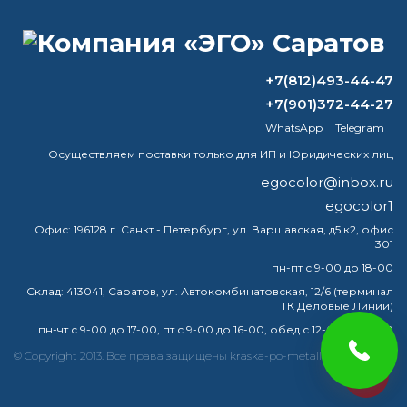
ВОПРОС-ОТВЕТ
Есть ли альтернатива разбавителям
+7(812)493-44-47
Hammerite?
+7(901)372-44-27
WhatsApp
Telegram
Чем отличается грунт-эмаль от краски
по металлу?
Осуществляем поставки только для ИП и Юридических лиц
egocolor@inbox.ru
Что будет, если покрасить краской без
egocolor1
отвердителя?
Офис:
196128 г. Санкт - Петербург, ул. Варшавская, д5 к2, офис
301
Чем можно заменить растворитель
R4?
пн-пт с 9-00 до 18-00
Склад:
413041, Саратов, ул. Автокомбинатовская, 12/6 (терминал
ТК Деловые Линии)
пн-чт с 9-00 до 17-00, пт с 9-00 до 16-00, обед с 12-00 до 13-00
краска
эмаль
металлу
купить
грунт
металла
© Copyright 2013. Все права защищены kraska-po-metallu-saratov.ru
egocolor
грунтовка