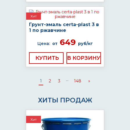
Хит
Грунт-эмаль certa-plast 3 в
1 по ржавчине
649
Цена:
от
руб/кг
КУПИТЬ
...
1
2
3
148
»
ХИТЫ ПРОДАЖ
Хит