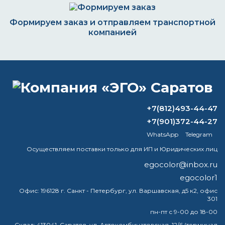
Формируем заказ и отправляем транспортной
компанией
ВОПРОС-ОТВЕТ
+7(812)493-44-47
Что значит глянцевая краска?
+7(901)372-44-27
WhatsApp
Telegram
Что такое цинконаполненный грунт
по металлу?
Осуществляем поставки только для ИП и Юридических лиц
egocolor@inbox.ru
Какая краска подходит для работы под
egocolor1
водой?
Офис:
196128 г. Санкт - Петербург, ул. Варшавская, д5 к2, офис
301
Какой растворитель подходит для
краски?
пн-пт с 9-00 до 18-00
Склад:
413041, Саратов, ул. Автокомбинатовская, 12/6 (терминал