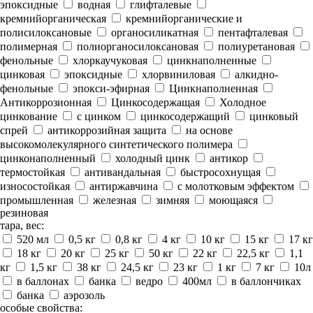
эпоксидные
водная
глифталевые
кремнийорганическая
кремнийорганические и
полисилоксановые
органосиликатная
пентафталевая
полимерная
полиорганосилоксановая
полиуретановая
фенольные
хлоркаучуковая
цинкнаполненные
цинковая
эпоксидные
хлорвиниловая
алкидно-
фенольные
эпокси-эфирная
Цинкнаполненная
Антикоррозионная
Цинкосодержащая
Холодное
цинкование
с цинком
цинкосодержащий
цинковый
спрей
антикоррозийная защита
на основе
высокомолекулярного синтетического полимера
цинконаполненный
холодный цинк
антикор
термостойкая
антивандальная
быстросохнущая
износостойкая
антиржавчина
с молотковым эффектом
промышленная
железная
зимняя
моющаяся
резиновая
тара, вес:
520 мл
0,5 кг
0,8 кг
4 кг
10 кг
15 кг
17 кг
18 кг
20 кг
25 кг
50 кг
22 кг
22,5 кг
1,1
кг
1,5 кг
38 кг
24,5 кг
23 кг
1 кг
7 кг
10л
в баллонах
банка
ведро
400мл
в баллончиках
банка
аэрозоль
особые свойства: