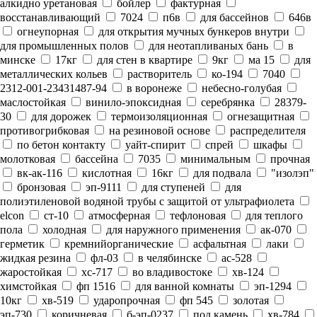
алкидно уретановая
бойлер
фактурная
восстанавливающий
7024
п6в
для бассейнов
646в
огнеупорная
для открытия мучных бункеров внутри
для промышленных полов
для неотапливаных бань
в
минске
17кг
для стен в квартире
9кг
ма 15
для
металлических кольев
растворитель
ко-194
7040
2312-001-23431487-94
в воронеже
небесно-голубая
маслостойкая
винило-эпоксидная
серебрянка
28379-
30
для дорожек
термоизоляционная
огнезащитная
противогрибковая
на резиновой основе
распределителя
по бетон контакту
уайт-спирит
спрей
шкафы
молотковая
бассейна
7035
минимальным
прочная
вк-ак-116
кислотная
16кг
для подвала
"изолэп"
бронзовая
эп-9111
для ступеней
для
полиэтиленовой водяной трубы с защитой от ультрафиолета
elcon
ст-10
атмосферная
тефлоновая
для теплого
пола
холодная
для наружного применения
ак-070
герметик
кремнийорганические
асфальтная
лаки
жидкая резина
фл-03
в челябинске
ас-528
жаростойкая
хс-717
во владивостоке
хв-124
химстойкая
фп 1516
для ванной комнаты
эп-1294
10кг
хв-519
ударопрочная
фп 545
золотая
эп-730
коричневая
б-эп-0237
под камень
хв-784