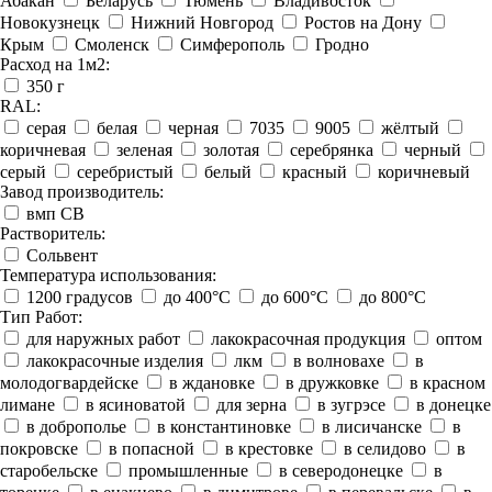
Абакан
Беларусь
Тюмень
Владивосток
Новокузнецк
Нижний Новгород
Ростов на Дону
Крым
Смоленск
Симферополь
Гродно
Расход на 1м2:
350 г
RAL:
серая
белая
черная
7035
9005
жёлтый
коричневая
зеленая
золотая
серебрянка
черный
серый
серебристый
белый
красный
коричневый
Завод производитель:
вмп СВ
Растворитель:
Сольвент
Температура использования:
1200 градусов
до 400°C
до 600°C
до 800°C
Тип Работ:
для наружных работ
лакокрасочная продукция
оптом
лакокрасочные изделия
лкм
в волновахе
в
молодогвардейске
в ждановке
в дружковке
в красном
лимане
в ясиноватой
для зерна
в зугрэсе
в донецке
в доброполье
в константиновке
в лисичанске
в
покровске
в попасной
в крестовке
в селидово
в
старобельске
промышленные
в северодонецке
в