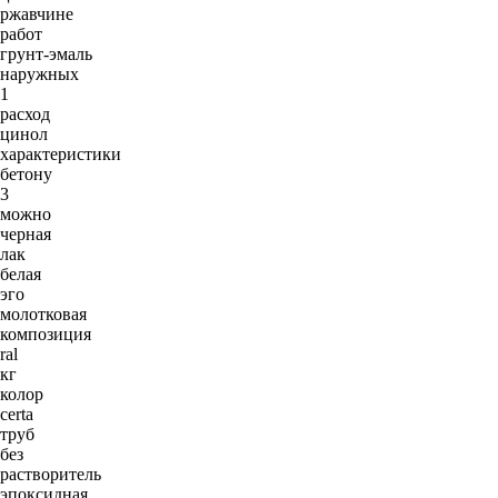
ржавчине
работ
грунт-эмаль
наружных
1
расход
цинол
характеристики
бетону
3
можно
черная
лак
белая
эго
молотковая
композиция
ral
кг
колор
certa
труб
без
растворитель
эпоксидная