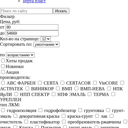
церта пласт
Фильтр
Цена,
руб
:
от
до
Кол-во на странице:
Сортировать по:
по
Хиты продаж
Новинки
Акции
производитель:
ABC ФАРБЕН
CERTA
CERTACOR
VinCORE
АСТРАТЕК
ВИНИКОР
ВМП
ВМП-НЕВА
НПК
ЯрЛИ
НПП СПЕКТР
НПФ ЭМАЛЬ
ТЕРМА
УРЕПЛЕН
тип ЛКМ:
гидроизоляция
гидрофобизатор
грунтовка
грунт-
эмаль
декоративная краска
краска-грунт
лак
очиститель
пластификатор
преобразователь ржавчины
эмаль
Краска
Покрытие
грунт эмаль
защитное