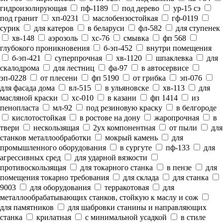
гидроизолирующая
пф-1189
под дерево
ур-15 сэ
под гранит
хп-0231
маслобензостойкая
гф-0119
сурик
для катеров
в беларуси
фл-582
для ступенек
хв-148
аэрозоль
хс-76
смывка
фп 568
глубокого проникновения
б-эп-452
внутри помещения
б-эп-421
суперпрочная
хв-1120
шпаклевка
для
скалодрома
для лестниц
фа-97
в автосервисе
эп-0228
от плесени
фп 5190
от грибка
эп-076
для фасада дома
вл-515
в ульяновске
хв-113
для
масляной краски
хс-010
в казани
фп 1414
из
пенопласта
мл-92
под резиновую краску
в белгороде
кислотостойкая
в ростове на дону
жаропрочная
в
твери
нескользящая
2ух компонентная
от пыли
для
станков металлообработки
мокрый камень
для
промышленного оборудования
в сургуте
пф-133
для
агрессивных сред
для ударной вязкости
противоскользящая
для токарного станка
в пензе
для
помещения токарно требования
для склада
для станка
9003
для оборудования
терракотовая
для
металлообрабатывающих станков, стойкую к маслу и сож
для памятников
для шабровки станины и направляющих
станка
крилатная
с минимальной усадкой
в стиле