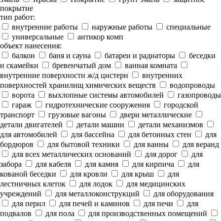
покрытие
тип работ:
внутренние работы
наружные работы
специальные
универсальные
антикор комп
объект нанесения:
балкон
баня и сауна
батареи и радиаторы
беседки
и скамейки
бревенчатый дом
ванная комната
внутренние поверхности ж/д цистерн
внутренних
поверхностей хранилищ химических веществ
водопроводы
ворота
выхлопные системы автомобилей
газопроводы
гараж
гидротехнические сооружения
городской
транспорт
грузовые вагоны
двери металлические
детали двигателей
детали машин
детали механизмов
для автомобилей
для бассейна
для бетонных стен
для
бордюров
для бытовой техники
для ванны
для веранд
для всех металлических оснований
для дорог
для
забора
для кабеля
для камня
для кирпича
для
кованой беседки
для кровли
для крыш
для
лестничных клеток
для лодок
для медицинских
учреждений
для металлоконструкций
для оборудования
для перил
для печей и каминов
для печи
для
подвалов
для пола
для производственных помещений