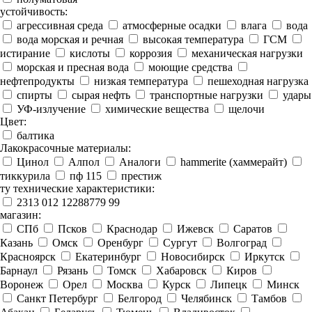
устойчивость:
агрессивная среда
атмосферные осадки
влага
вода
вода морская и речная
высокая температура
ГСМ
истирание
кислоты
коррозия
механическая нагрузки
морская и пресная вода
моющие средства
нефтепродукты
низкая температура
пешеходная нагрузка
спирты
сырая нефть
транспортные нагрузки
удары
УФ-излучение
химические вещества
щелочи
Цвет:
балтика
Лакокрасочные материалы:
Цинол
Алпол
Аналоги
hammerite (хаммерайт)
тиккурила
пф 115
престиж
ту технические характеристики:
2313 012 12288779 99
магазин:
СПб
Псков
Краснодар
Ижевск
Саратов
Казань
Омск
Оренбург
Сургут
Волгоград
Красноярск
Екатеринбург
Новосибирск
Иркутск
Барнаул
Рязань
Томск
Хабаровск
Киров
Воронеж
Орел
Москва
Курск
Липецк
Минск
Санкт Петербург
Белгород
Челябинск
Тамбов