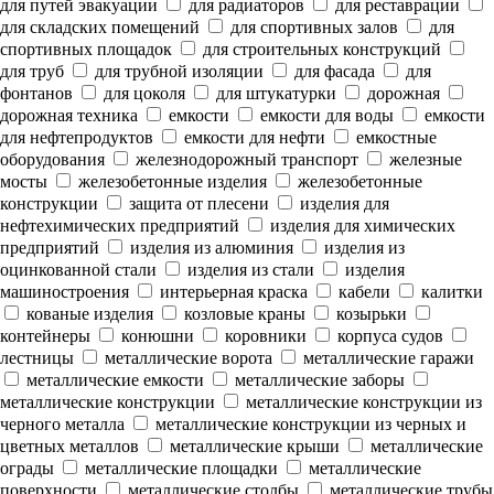
для путей эвакуации
для радиаторов
для реставрации
для складских помещений
для спортивных залов
для
спортивных площадок
для строительных конструкций
для труб
для трубной изоляции
для фасада
для
фонтанов
для цоколя
для штукатурки
дорожная
дорожная техника
емкости
емкости для воды
емкости
для нефтепродуктов
емкости для нефти
емкостные
оборудования
железнодорожный транспорт
железные
мосты
железобетонные изделия
железобетонные
конструкции
защита от плесени
изделия для
нефтехимических предприятий
изделия для химических
предприятий
изделия из алюминия
изделия из
оцинкованной стали
изделия из стали
изделия
машиностроения
интерьерная краска
кабели
калитки
кованые изделия
козловые краны
козырьки
контейнеры
конюшни
коровники
корпуса судов
лестницы
металлические ворота
металлические гаражи
металлические емкости
металлические заборы
металлические конструкции
металлические конструкции из
черного металла
металлические конструкции из черных и
цветных металлов
металлические крыши
металлические
ограды
металлические площадки
металлические
поверхности
металлические столбы
металлические трубы