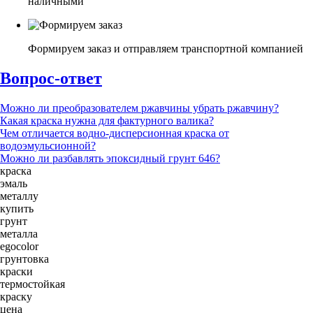
наличными
Формируем заказ и отправляем транспортной компанией
Вопрос-ответ
Можно ли преобразователем ржавчины убрать ржавчину?
Какая краска нужна для фактурного валика?
Чем отличается водно-дисперсионная краска от
водоэмульсионной?
Можно ли разбавлять эпоксидный грунт 646?
краска
эмаль
металлу
купить
грунт
металла
egocolor
грунтовка
краски
термостойкая
краску
цена