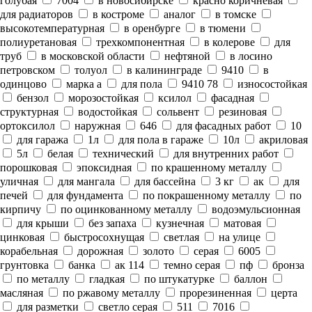
голубая
7004
в новосибирске
красно коричневая
для радиаторов
в костроме
аналог
в томске
высокотемпературная
в оренбурге
в тюмени
полиуретановая
трехкомпонентная
в колерове
для
труб
в московской области
нефтяной
в лосино
петровском
толуол
в калининграде
9410
в
одинцово
марка а
для пола
9410 78
износостойкая
бензол
морозостойкая
ксилол
фасадная
структурная
водостойкая
сольвент
резиновая
ортоксилол
наружная
646
для фасадных работ
10
для гаража
1л
для пола в гараже
10л
акриловая
5л
белая
технический
для внутренних работ
порошковая
эпоксидная
по крашенному металлу
уличная
для мангала
для бассейна
3 кг
ак
для
печей
для фундамента
по покрашенному металлу
по
кирпичу
по оцинкованному металлу
водоэмульсионная
для крыши
без запаха
кузнечная
матовая
цинковая
быстросохнущая
светлая
на улице
корабельная
дорожная
золото
серая
6005
грунтовка
банка
ак 114
темно серая
пф
бронза
по металлу
гладкая
по штукатурке
баллон
масляная
по ржавому металлу
прорезиненная
церта
для разметки
светло серая
511
7016