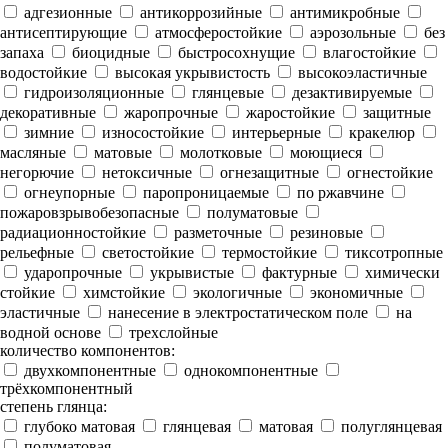
адгезионные
антикоррозийные
антимикробные
антисептирующие
атмосферостойкие
аэрозольные
без
запаха
биоцидные
быстросохнущие
влагостойкие
водостойкие
высокая укрывистость
высокоэластичные
гидроизоляционные
глянцевые
дезактивируемые
декоративные
жаропрочные
жаростойкие
защитные
зимние
износостойкие
интерьерные
кракелюр
масляные
матовые
молотковые
моющиеся
негорючие
нетоксичные
огнезащитные
огнестойкие
огнеупорные
паропроницаемые
по ржавчине
пожаровзрывобезопасные
полуматовые
радиационностойкие
разметочные
резиновые
рельефные
светостойкие
термостойкие
тиксотропные
ударопрочные
укрывистые
фактурные
химически
стойкие
химстойкие
экологичные
экономичные
эластичные
нанесение в электростатическом поле
на
водной основе
трехслойные
количество компонентов:
двухкомпонентные
однокомпонентные
трёхкомпонентный
степень глянца:
глубоко матовая
глянцевая
матовая
полуглянцевая
полуматовая