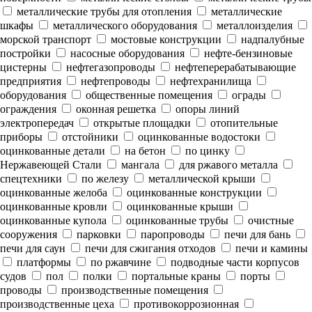
металлические трубы для отопления
металлические
шкафы
металлического оборудования
металлоизделия
морской транспорт
мостовые конструкции
надпалубные
постройки
насосные оборудования
нефте-бензиновые
цистерны
нефтегазопроводы
нефтеперерабатывающие
предприятия
нефтепроводы
нефтехранилища
оборудования
общественные помещения
ограды
ограждения
оконная решетка
опоры линий
электропередач
открытые площадки
отопительные
приборы
отстойники
оцинкованные водостоки
оцинкованные детали
на бетон
по цинку
Нержавеющей Стали
мангала
для ржавого металла
спецтехники
по железу
металлической крыши
оцинкованные желоба
оцинкованные конструкции
оцинкованные кровли
оцинкованные крыши
оцинкованные купола
оцинкованные трубы
очистные
сооружения
парковки
паропроводы
печи для бань
печи для саун
печи для сжигания отходов
печи и камины
платформы
по ржавчине
подводные части корпусов
судов
пол
полки
портальные краны
порты
проводы
производственные помещения
производственные цеха
противокоррозионная