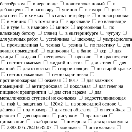
белозёрском
в череповце
полисилоксановый
в
дебальцево
в часов яру
унипол
в самаре
цвес
для стен
в химках
в санкт петербурге
в новогродовке
в монино
в томилино
в ярославле
во владимире
в туле
в иваново
минск
аэрозольная
по
влажному бетону
глянец
в екатеринбурге
чугуну
для уличных работ
устойчивая
шоколад
ультрафиолета
промышленная
темная
резина
по пластику
для
жилых помещений
оцинковки
в баню
кср
для
улицы
жидкая
негорючая
аэрозоли
в красноярске
светоотражаемая
жидкий пластик
двигателя
для
ванной
для отмостки
гидроизоляция
по старой краске
светоотражающая
темно коричневая
противопожарная
бежевая
8017
для влажных
помещений
антигрибковая
цокольная
для телег на
пищевом предприятии
для стен гаража
для
металлических ступеней не скользкая
водоотталкивающая
пкф
защитная
120м2
на эпоксидной основе
дёшево
под мрамор
для спец объектов
огнестойкая
резкого
для парковок
рисунком
оранжевая
цинкование
в хабаровске
померная
для краскопульта
2383-005-78416635-07
моющаяся
оптимальная