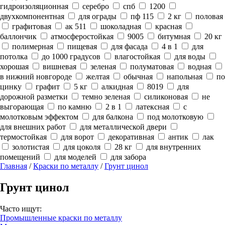
гидроизоляционная
серебро
спб
1200
двухкомпонентная
для ограды
пф 115
2 кг
половая
графитовая
ак 511
шоколадная
красная
баллончик
атмосферостойкая
9005
битумная
20 кг
полимерная
пищевая
для фасада
4 в 1
для
потолка
до 1000 градусов
влагостойкая
для воды
хорошая
вишневая
зеленая
полуматовая
водная
в нижний новгороде
желтая
обычная
напольная
по
цинку
графит
5 кг
алкидная
8019
для
дорожной разметки
темно зеленая
силиконовая
не
выгорающая
по камню
2 в 1
латексная
с
молотковым эффектом
для балкона
под молотковую
для внешних работ
для металлической двери
термостойкая
для ворот
декоративная
антик
лак
золотистая
для цоколя
28 кг
для внутренних
помещений
для моделей
для забора
Главная
/
Краски по металлу
/
Грунт цинол
Грунт цинол
Часто ищут:
Промышленные краски по металлу