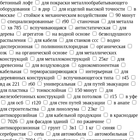
бетонный лофт
для покраски металлообрабатывающего
оборудования
в днр
для изделий высокой точности
в
москве
стойкое к механическим воздействиям
90 минут
специализированные
r90
станочная
для металла
хв 785
вспучивающаяся
антистатическая
для
дерева
агрегатов
на водной основе
безвоздушного
распыления
для кабеля
для станков ссс
водно
дисперсионная
поливинилхлоридная
органическая
озк
на органической основе
для металлических
конструкций
для металлоконструкций
25кг
для
древесины
для воздуховодов
однокомпонентная
кабельная
терморасширяющаяся
интерьерная
для
деревянных конструкций
вспучивающегося типа
r45
вд ак 221
r60
универсальная
для путей эвакуации
для пластика
тонкослойная
150 минут
для
железобетонных конструкций
для потолков
r15
в уфе
для осб
r120
для стен путей эвакуации
в анапе
для строительства
для линолеума
23кг
антикоррозийная
для кабельной продукции
в краснодаре
7026
для фасадов зданий
по ржавчине
антикоррозионная
грунт
3в1
1 кг
синяя
серебристая
certa
для автомобиля
автомобильная