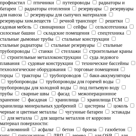
профнастил
птичники
путепроводы
радиаторы и
батареи
радиаторы отопления
резервуары
резервуары
для навоза
резервуары для сыпучих материалов
резервуары хим.веществ
речной транспорт
решетки
садовая мебель
свинарники
сейфы
сельхозтехника
силосные башни
складские помещения
спецтехника
стальные дымовые трубы
стальные конструкции
стальные радиаторы
стальные резервуары
стальные
трубопроводы
станки
стеллажи
строительные краны
строительные металлоконструкции
суда ледового
плавания
судовые конструкции
технические бассейны
технологические оборудования
торговые помещения
торцы
тракторы
трубопроводов
баки-аккумуляторы
трубопроводы
трубопроводы для горячей воды
трубопроводы для холодной воды
под питьевую воду
трубы
сварные швы
фасад
межоперационное
хранение
фасадная
хранилища
хранилища ГСМ
хранилища минеральных удобрений
цистерны
цоколь
черные и цветные металлы
чугунные батареи
эстакады
для металла
для защиты металлов от коррозии
материал поверхности:
алюминий
асфальт
бетон
бронза
газобетон
гипс
гипсокартон
ДВП
дерево
для OSB
для