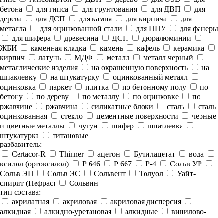
бетона
для гипса
для грунтования
для ДВП
для
дерева
для ДСП
для камня
для кирпича
для
металла
для оцинкованной стали
для ППУ
для фанеры
для шифера
древесина
ДСП
дюралюминий
ЖБИ
каменная кладка
камень
кафель
керамика
кирпич
латунь
МДФ
металл
металл черный
металлические изделия
на окрашенную поверхность
на
шпаклевку
на штукатурку
оцинкованный металл
оцинковка
паркет
плитка
по бетонному полу
по
бетону
по дереву
по металлу
по оцинковке
по
ржавчине
ржавчина
силикатные блоки
сталь
сталь
оцинкованная
стекло
цементные поверхности
черные
и цветные металлы
чугун
шифер
шпатлевка
штукатурка
титановые
разбавитель:
Certacor-R
Thinner
ацетон
Бутилацетат
вода
ксилол (ортоксилол)
Р 646
Р 667
Р-4
Сольв УР
Сольв ЭП
Сольв ЭС
Сольвент
Толуол
Уайт-
спирит (Нефрас)
Сольвин
тип состава:
акрилатная
акриловая
акриловая дисперсия
алкидная
алкидно-уретановая
алкидные
винилово-