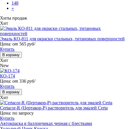
148
»
Хиты продаж
Хит
Эмаль КО-811 для окраски стальных, титановых поверхностей
Цена:
от
565
руб/
Купить
Хит
New
КО-174
Цена:
от
336
руб/
Купить
Хит
Certacor-R (Цертакор-Р) растворитель для эмалей Certa
Цена:
по запросу
Купить
Автокраска в баллончиках черная с блестками
Холодный Цинк Краска