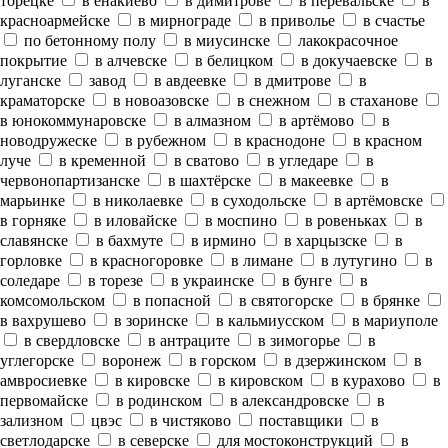
торецке
в енакиево
в димитрове
в перевальске
в
красноармейске
в мирнограде
в приволье
в счастье
по бетонному полу
в миусинске
лакокрасочное
покрытие
в алчевске
в белицком
в докучаевске
в
луганске
завод
в авдеевке
в дмитрове
в
краматорске
в новоазовске
в снежном
в стаханове
в юнокоммунаровске
в алмазном
в артёмово
в
новодружеске
в рубежном
в краснодоне
в красном
луче
в кременной
в сватово
в угледаре
в
червонопартизанске
в шахтёрске
в макеевке
в
марьинке
в николаевке
в суходольске
в артёмовске
в горняке
в иловайске
в моспино
в ровеньках
в
славянске
в бахмуте
в ирмино
в харцызске
в
горловке
в красногоровке
в лимане
в лутугино
в
соледаре
в торезе
в украинске
в бунге
в
комсомольском
в попасной
в святогорске
в брянке
в вахрушево
в зоринске
в кальмиусском
в мариуполе
в свердловске
в антраците
в зимогорье
в
углегорске
воронеж
в горском
в дзержинском
в
амвросиевке
в кировске
в кировском
в курахово
в
первомайске
в родинском
в александровске
в
зализном
цвэс
в чистяково
поставщики
в
светлодарске
в северске
для мостоконструкций
в