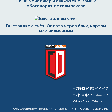
Наши менеджеры свяжутся с Вами и
обоговорят детали заказа
Выставляем счёт. Оплата через банк, картой
или наличными
Формируем заказ и отправляем транспортной
компанией
ВОПРОС-ОТВЕТ
+7(812)493-44-47
+7(901)372-44-27
Эпоксидные краски: виды,
WhatsApp
Telegram
характеристики, сферы применения
Осуществляем поставки только для ИП и Юридических лиц