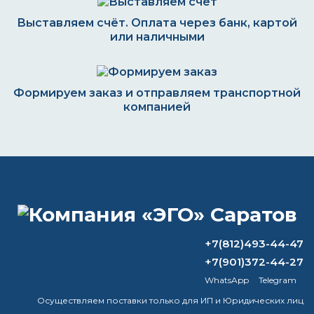
Выставляем счёт. Оплата через банк, картой
или наличными
Формируем заказ и отправляем транспортной
компанией
ВОПРОС-ОТВЕТ
Можно ли наносить грунт на
преобразователь ржавчины?
+7(812)493-44-47
+7(901)372-44-27
Какая краска лучше всего подходит
WhatsApp
Telegram
для промышленного использования?
Осуществляем поставки только для ИП и Юридических лиц
Нужно ли шкурить грунт перед