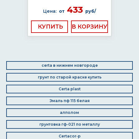
433
Цена:
от
руб/
КУПИТЬ
certa в нижнем новгороде
грунт по старой краске купить
Certa plast
Эмаль пф 115 белая
алполом
грунтовка гф-021 по металлу
Certacor-p