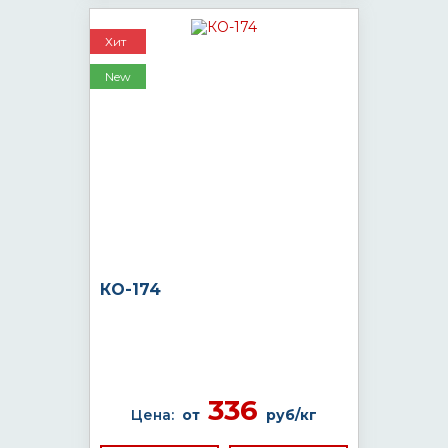
Хит
New
КО-174
336
Цена:
от
руб/кг