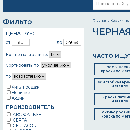
Фильтр
Главная
/
Краски по
ЧЕРНАЯ
ЦЕНА,
РУБ
:
от
до
Кол-во на странице:
ЧАСТО ИЩУ
Сортировать по:
Промышлен
краски по мет
по
Химстойкая кра
металлу
Хиты продаж
Новинки
Краска патин
Акции
металлу
ПРОИЗВОДИТЕЛЬ:
Антикоррози
ABC ФАРБЕН
краска по мет
CERTA
CERTACOR