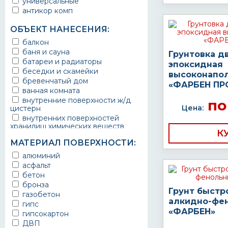
универсальные
антикор комп
ОБЪЕКТ НАНЕСЕНИЯ:
балкон
баня и сауна
Грунтовка д
батареи и радиаторы
эпоксидная
беседки и скамейки
высоконапо
бревенчатый дом
«ФАРБЕН ПР
ванная комната
внутренние поверхности ж/д
по
Цена:
цистерн
внутренних поверхностей
хранилищ химических веществ
К
водопроводы
МАТЕРИАЛ ПОВЕРХНОСТИ:
ворота
выхлопные системы
алюминий
автомобилей
асфальт
газопроводы
бетон
гараж
бронза
Грунт быстр
гидротехнические сооружения
газобетон
алкидно-фе
городской транспорт
гипс
«ФАРБЕН»
грузовые вагоны
гипсокартон
двери металлические
ДВП