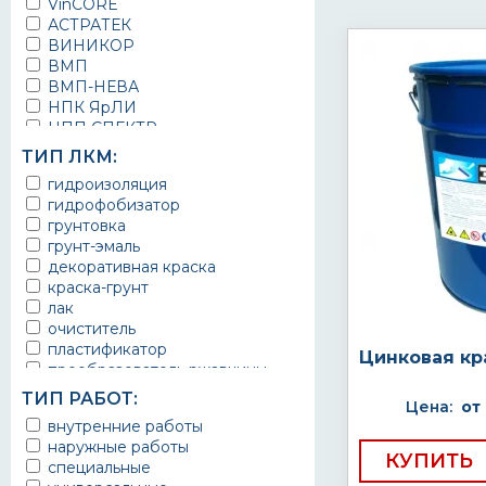
VinCORE
АСТРАТЕК
ВИНИКОР
ВМП
ВМП-НЕВА
НПК ЯрЛИ
НПП СПЕКТР
НПФ ЭМАЛЬ
ТИП ЛКМ:
ТЕРМА
гидроизоляция
УРЕПЛЕН
гидрофобизатор
грунтовка
грунт-эмаль
декоративная краска
краска-грунт
лак
очиститель
пластификатор
Цинковая кр
преобразователь ржавчины
эмаль
ТИП РАБОТ:
Цена:
от
Краска
внутренние работы
Покрытие
наружные работы
грунт эмаль
КУПИТЬ
специальные
защитное покрытие