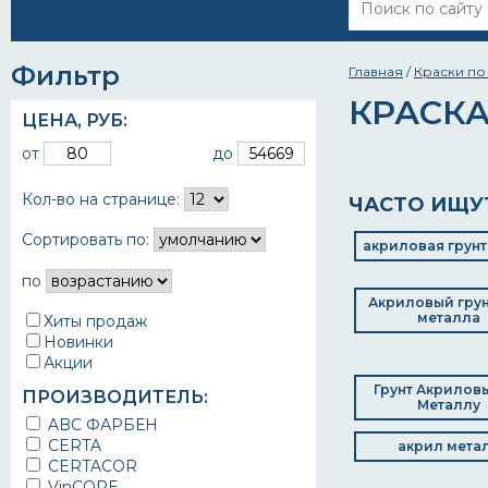
Фильтр
Главная
/
Краски по
КРАСКА
ЦЕНА,
РУБ
:
от
до
Кол-во на странице:
ЧАСТО ИЩУ
Сортировать по:
акриловая грунт
по
Акриловый грун
металла
Хиты продаж
Новинки
Акции
Грунт Акрилов
ПРОИЗВОДИТЕЛЬ:
Металлу
ABC ФАРБЕН
CERTA
акрил мета
CERTACOR
VinCORE