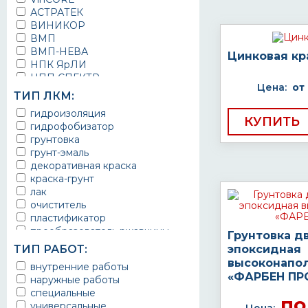
АСТРАТЕК
ВИНИКОР
ВМП
ВМП-НЕВА
Цинковая кр
НПК ЯрЛИ
НПП СПЕКТР
Цена:
от
НПФ ЭМАЛЬ
ТИП ЛКМ:
ТЕРМА
гидроизоляция
УРЕПЛЕН
КУПИТЬ
гидрофобизатор
грунтовка
грунт-эмаль
декоративная краска
краска-грунт
лак
очиститель
пластификатор
преобразователь ржавчины
Грунтовка д
эмаль
ТИП РАБОТ:
эпоксидная
Краска
высоконапо
внутренние работы
Покрытие
«ФАРБЕН ПР
наружные работы
грунт эмаль
специальные
защитное покрытие
по
универсальные