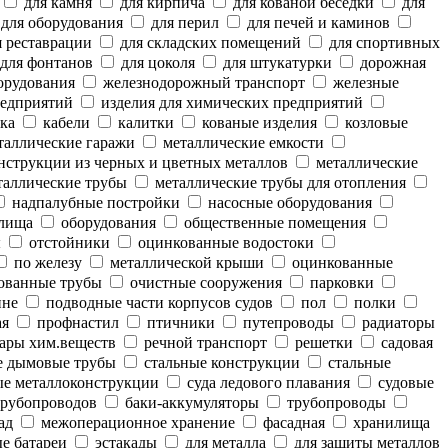
для камня
для кирпича
для кованой беседки
для
для оборудования
для перил
для печей и каминов
 реставрации
для складских помещений
для спортивных
для фонтанов
для цоколя
для штукатурки
дорожная
орудования
железнодорожный транспорт
железные
редприятий
изделия для химических предприятий
ка
кабели
калитки
кованые изделия
козловые
аллические гаражи
металлические емкости
нструкции из черных и цветных металлов
металлические
аллические трубы
металлические трубы для отопления
надпалубные постройки
насосные оборудования
лища
оборудования
общественные помещения
ы
отстойники
оцинкованные водостоки
по железу
металлической крыши
оцинкованные
ованные трубы
очистные сооружения
парковки
ине
подводные части корпусов судов
пол
полки
ая
профнастил
птичники
путепроводы
радиаторы
ары хим.веществ
речной транспорт
решетки
садовая
е дымовые трубы
стальные конструкции
стальные
е металлоконструкции
суда ледового плавания
судовые
рубопроводов
баки-аккумуляторы
трубопроводы
ад
межоперационное хранение
фасадная
хранилища
е батареи
эстакады
для металла
для защиты металлов