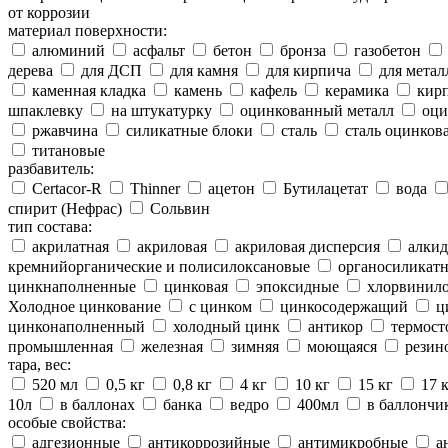
от коррозии
материал поверхности:
алюминий
асфальт
бетон
бронза
газобетон
дерева
для ДСП
для камня
для кирпича
для метал
каменная кладка
камень
кафель
керамика
кир
шпаклевку
на штукатурку
оцинкованный металл
оци
ржавчина
силикатные блоки
сталь
сталь оцинков
титановые
разбавитель:
Certacor-R
Thinner
ацетон
Бутилацетат
вода
спирит (Нефрас)
Сольвин
тип состава:
акрилатная
акриловая
акриловая дисперсия
алкид
кремнийорганические и полисилоксановые
органосиликатн
цинкнаполненные
цинковая
эпоксидные
хлорвинило
Холодное цинкование
с цинком
цинкосодержащий
ц
цинконаполненный
холодный цинк
антикор
термост
промышленная
железная
зимняя
моющаяся
резин
тара, вес:
520 мл
0,5 кг
0,8 кг
4 кг
10 кг
15 кг
17 
10л
в баллонах
банка
ведро
400мл
в баллончи
особые свойства:
адгезионные
антикоррозийные
антимикробные
а