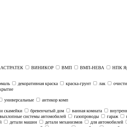
АСТРАТЕК
ВИНИКОР
ВМП
ВМП-НЕВА
НПК Я
эмаль
декоративная краска
краска-грунт
лак
очисти
крытие
универсальные
антикор комп
 и скамейки
бревенчатый дом
ванная комната
внутренн
выхлопные системы автомобилей
газопроводы
гараж
й
детали машин
детали механизмов
для автомобилей