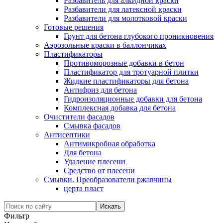
Разбавитель для алкидной краски
Разбавители для латексной краски
Разбавители для молотковой краски
Готовые решения
Грунт для бетона глубокого проникновения
Аэрозольные краски в баллончиках
Пластификаторы
Противоморозные добавки в бетон
Пластификатор для тротуарной плитки
Жидкие пластификаторы для бетона
Антифриз для бетона
Гидроизоляционные добавки для бетона
Комплексная добавка для бетона
Очистители фасадов
Смывка фасадов
Антисептики
Антимикробная обработка
Для бетона
Удаление плесени
Средство от плесени
Смывки. Преобразователи ржавчины
церта пласт
Фильтр