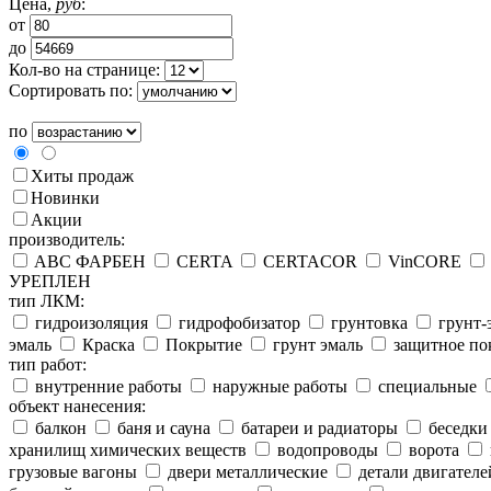
Цена,
руб
:
от
до
Кол-во на странице:
Сортировать по:
по
Хиты продаж
Новинки
Акции
производитель:
ABC ФАРБЕН
CERTA
CERTACOR
VinCORE
УРЕПЛЕН
тип ЛКМ:
гидроизоляция
гидрофобизатор
грунтовка
грунт-
эмаль
Краска
Покрытие
грунт эмаль
защитное по
тип работ:
внутренние работы
наружные работы
специальные
объект нанесения:
балкон
баня и сауна
батареи и радиаторы
беседки
хранилищ химических веществ
водопроводы
ворота
грузовые вагоны
двери металлические
детали двигателе