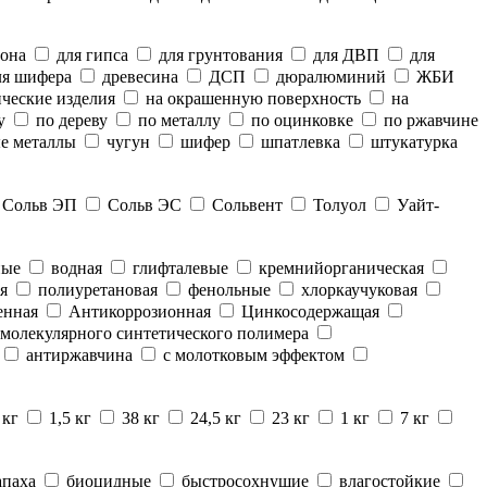
тона
для гипса
для грунтования
для ДВП
для
я шифера
древесина
ДСП
дюралюминий
ЖБИ
ческие изделия
на окрашенную поверхность
на
у
по дереву
по металлу
по оцинковке
по ржавчине
е металлы
чугун
шифер
шпатлевка
штукатурка
Сольв ЭП
Сольв ЭС
Сольвент
Толуол
Уайт-
ные
водная
глифталевые
кремнийорганическая
я
полиуретановая
фенольные
хлоркаучуковая
енная
Антикоррозионная
Цинкосодержащая
молекулярного синтетического полимера
антиржавчина
с молотковым эффектом
 кг
1,5 кг
38 кг
24,5 кг
23 кг
1 кг
7 кг
апаха
биоцидные
быстросохнущие
влагостойкие