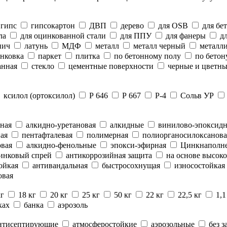
гипс
гипсокартон
ДВП
дерево
для OSB
для бе
ла
для оцинкованной стали
для ППУ
для фанеры
дл
пич
латунь
МДФ
металл
металл черный
металли
нковка
паркет
плитка
по бетонному полу
по бетон
анная
стекло
цементные поверхности
черные и цветны
ксилол (ортоксилол)
Р 646
Р 667
Р-4
Сольв УР
ная
алкидно-уретановая
алкидные
винилово-эпоксид
ая
пентафталевая
полимерная
полиорганосилоксанова
вая
алкидно-фенольные
эпокси-эфирная
Цинкнаполн
инковый спрей
антикоррозийная защита
на основе высоко
ойкая
антивандальная
быстросохнущая
износостойкая
овая
кг
18 кг
20 кг
25 кг
50 кг
22 кг
22,5 кг
1,1
ках
банка
аэрозоль
нтисептирующие
атмосферостойкие
аэрозольные
без з