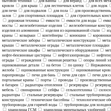
бытовой техники
для ванны
для веранд
для всех мет
кровли
для крыш
для лестничных клеток
для лодок
для печи
для подвалов
для пола
для производственн
залов
для спортивных площадок
для строительных конс
дорожная техника
емкости
емкости для воды
емко
мосты
железобетонные изделия
железобетонные констр
изделия из алюминия
изделия из оцинкованной стали
из
краны
козырьки
контейнеры
конюшни
коровник
металлические заборы
металлические конструкции
метал
крыши
металлические ограды
металлические площадки
металлические шкафы
металлического оборудования
мет
нефте-бензиновые цистерны
нефтегазопроводы
нефтепе
ограды
ограждения
оконная решетка
опоры линий эл
оцинкованные детали
на бетон
по цинку
Нержавеющ
желоба
оцинкованные конструкции
оцинкованные кров
паропроводы
печи для бань
печи для саун
печи для с
портальные краны
порты
проводы
производственны
и батареи
радиаторы отопления
резервуары
резервуар
мебель
свинарники
сейфы
сельхозтехника
силосн
радиаторы
стальные резервуары
стальные трубопроводы
конструкции
технические бассейны
технологические об
трубопроводы для горячей воды
трубопроводы для холодно
хранилища ГСМ
хранилища минеральных удобрений