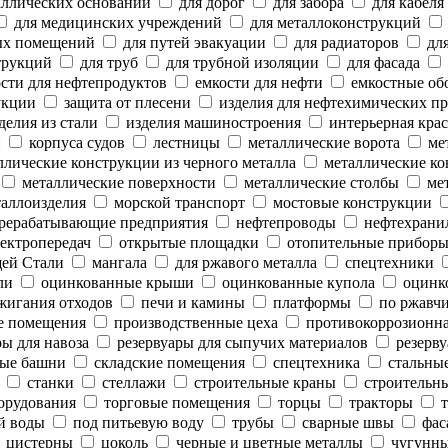
аллических оснований
для дорог
для забора
для кабеля
для медицинских учреждений
для металлоконструкций
ых помещений
для путей эвакуации
для радиаторов
для
трукций
для труб
для трубной изоляции
для фасада
сти для нефтепродуктов
емкости для нефти
емкостные об
укции
защита от плесени
изделия для нефтехимических п
делия из стали
изделия машиностроения
интерьерная крас
и
корпуса судов
лестницы
металлические ворота
мет
лические конструкции из черного металла
металлические ко
металлические поверхности
металлические столбы
мет
аллоизделия
морской транспорт
мостовые конструкции
рерабатывающие предприятия
нефтепроводы
нефтехрани
ектропередач
открытые площадки
отопительные прибор
ей Стали
мангала
для ржавого металла
спецтехники
ли
оцинкованные крыши
оцинкованные купола
оцинк
жигания отходов
печи и камины
платформы
по ржавч
е помещения
производственные цеха
противокоррозионн
ы для навоза
резервуары для сыпучих материалов
резерву
ые башни
складские помещения
спецтехника
стальны
станки
стеллажи
строительные краны
строительны
орудования
торговые помещения
торцы
тракторы
т
й воды
под питьевую воду
трубы
сварные швы
фас
цистерны
цоколь
черные и цветные металлы
чугунны