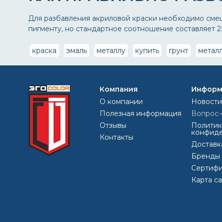
Для разбавления акриловой краски необходимо смеш
пигменту, но стандартное соотношение составляет 2:1
краска
эмаль
металлу
купить
грунт
метал
Компания
Информ
О компании
Новости
Полезная информация
Вопрос-
Отзывы
Политик
конфиде
Контакты
Доставк
Бренды
Сертифи
Карта с