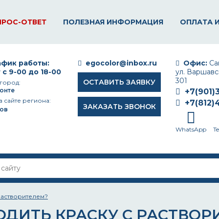
ПРОС-ОТВЕТ
ПОЛЕЗНАЯ ИНФОРМАЦИЯ
ОПЛАТА 
фик работы:
egocolor@inbox.ru
Офис:
Сан
 с 9-00 до 18-00
ул. Варшавск
301
ОСТАВИТЬ ЗАЯВКУ
город:
онте
+7(901)
а сайте региона:
+7(812)
ЗАКАЗАТЬ ЗВОНОК
ов
WhatsApp
T
растворителем?
ОДИТЬ КРАСКУ С РАСТВОР