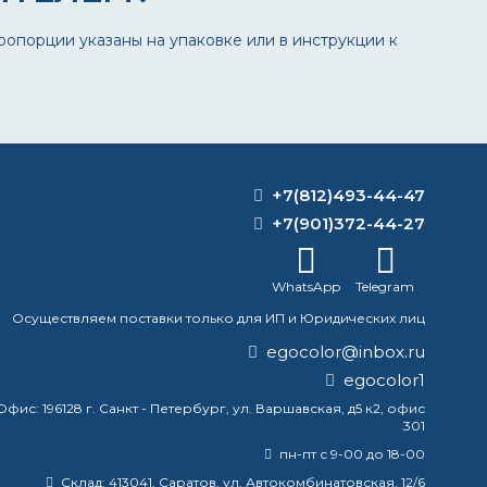
опорции указаны на упаковке или в инструкции к
+7(812)493-44-47
+7(901)372-44-27
WhatsApp
Telegram
Осуществляем поставки только для ИП и Юридических лиц
egocolor@inbox.ru
egocolor1
Офис:
196128 г. Санкт - Петербург, ул. Варшавская, д5 к2, офис
301
пн-пт с 9-00 до 18-00
Склад:
413041, Саратов, ул. Автокомбинатовская, 12/6