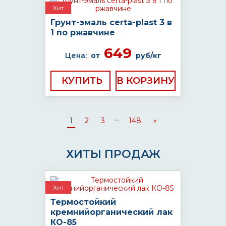
Хит
Грунт-эмаль certa-plast 3 в
1 по ржавчине
649
Цена:
от
руб/кг
КУПИТЬ
...
1
2
3
148
»
ХИТЫ ПРОДАЖ
Хит
Термостойкий
кремнийорганический лак
КО-85