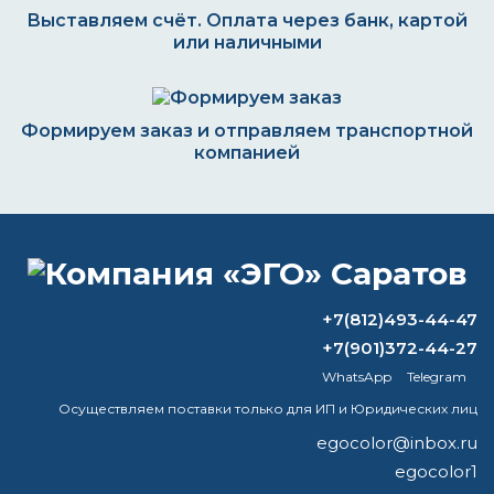
Выставляем счёт. Оплата через банк, картой
или наличными
Формируем заказ и отправляем транспортной
компанией
ВОПРОС-ОТВЕТ
+7(812)493-44-47
В какой цвет окрашивать
+7(901)372-44-27
трубопроводы (по ГОСТ)
WhatsApp
Telegram
Как выбрать эмаль для кузова
Осуществляем поставки только для ИП и Юридических лиц
egocolor@inbox.ru
Нужно ли красить поверх
egocolor1
преобразователя ржавчины?