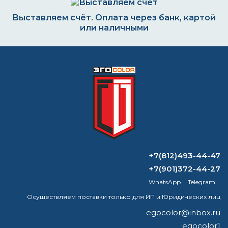
Выставляем счёт. Оплата через банк, картой
или наличными
Формируем заказ и отправляем транспортной
компанией
ВОПРОС-ОТВЕТ
+7(812)493-44-47
Для чего грунтовка по металлу?
+7(901)372-44-27
WhatsApp
Telegram
Сколько сохнет жидкая кровля?
Осуществляем поставки только для ИП и Юридических лиц
Полезна ли полиуретановая краска для
egocolor@inbox.ru
автомобилей?
egocolor1